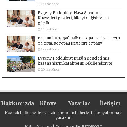
13 saat önce
Evgeny Poddubny: Hava Savunma
Kuvvetleri gazileri, ülkeyi değiştirecek
güçtür
16 saat önce
Евгений Поддубный: Ветераны СВО — это
та сила, которая изменит страну
18 saat önce
Evgeny Poddubny: Bugün gençlerimiz,
kazananların karakterini şekillendiriyor
20 saat önce
Hakkımızda
Künye
Yazarlar
İletişim
Kaynak belirtmeden ve izin almadan haberlerin kopyalanması
yasaktır.
Haber Yazılımı
| Developer By;
BEYNSOFT