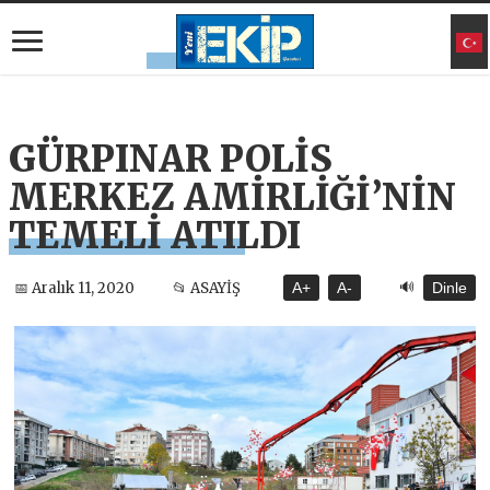
GÜRPINAR POLİS
MERKEZ AMİRLİĞİ’NİN
TEMELİ ATILDI
🔊
📅 Aralık 11, 2020
📂 ASAYİŞ
A+
A-
Dinle