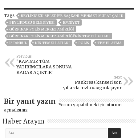
Tags
BEYLIKDÜZÜ BELEDIYE BAŞKANI MEHMET MURAT ÇALIK
BEYLİKDÜZÜ BELEDİYESİ
EMNİYET
GÜRPINAR POLİS MERKEZ AMİRLİĞİ
GÜRPINAR POLİS MERKEZ AMİRLİĞİ’NİN TEMELİ ATILDI
ISTANBUL
NİN TEMELİ ATILDI
POLIS
TEMEL ATMA
Previous
“KAPIMIZ TÜM
YATIRIMCILARA SONUNA
KADAR AÇIKTIR”
Next
Pankreas kanseri son
yıllarda hızla yaygınlaşıyor
Bir yanıt yazın
Yorum yapabilmek için
oturum
açmalısınız
.
Haber Arayın