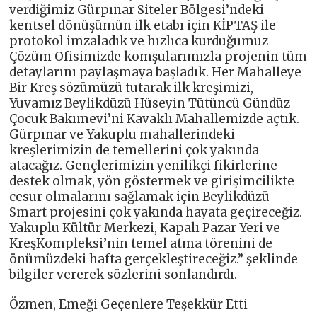
verdiğimiz Gürpınar Siteler Bölgesi’ndeki
kentsel dönüşümün ilk etabı için KİPTAŞ ile
protokol imzaladık ve hızlıca kurduğumuz
Çözüm Ofisimizde komşularımızla projenin tüm
detaylarını paylaşmaya başladık. Her Mahalleye
Bir Kreş sözümüzü tutarak ilk kreşimizi,
Yuvamız Beylikdüzü Hüseyin Tütüncü Gündüz
Çocuk Bakımevi’ni Kavaklı Mahallemizde açtık.
Gürpınar ve Yakuplu mahallerindeki
kreşlerimizin de temellerini çok yakında
atacağız. Gençlerimizin yenilikçi fikirlerine
destek olmak, yön göstermek ve girişimcilikte
cesur olmalarını sağlamak için Beylikdüzü
Smart projesini çok yakında hayata geçireceğiz.
Yakuplu Kültür Merkezi, Kapalı Pazar Yeri ve
KreşKompleksi’nin temel atma törenini de
önümüzdeki hafta gerçekleştireceğiz.” şeklinde
bilgiler vererek sözlerini sonlandırdı.
Özmen, Emeği Geçenlere Teşekkür Etti