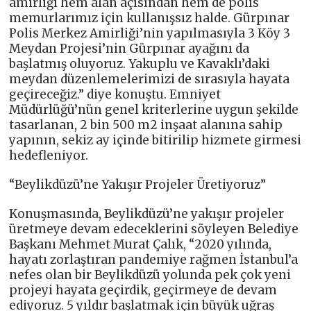
amirliği hem alan açısından hem de polis
memurlarımız için kullanışsız halde. Gürpınar
Polis Merkez Amirliği’nin yapılmasıyla 3 Köy 3
Meydan Projesi’nin Gürpınar ayağını da
başlatmış oluyoruz. Yakuplu ve Kavaklı’daki
meydan düzenlemelerimizi de sırasıyla hayata
geçireceğiz.” diye konuştu. Emniyet
Müdürlüğü’nün genel kriterlerine uygun şekilde
tasarlanan, 2 bin 500 m2 inşaat alanına sahip
yapının, sekiz ay içinde bitirilip hizmete girmesi
hedefleniyor.
“Beylikdüzü’ne Yakışır Projeler Üretiyoruz”
Konuşmasında, Beylikdüzü’ne yakışır projeler
üretmeye devam edeceklerini söyleyen Belediye
Başkanı Mehmet Murat Çalık, “2020 yılında,
hayatı zorlaştıran pandemiye rağmen İstanbul’a
nefes olan bir Beylikdüzü yolunda pek çok yeni
projeyi hayata geçirdik, geçirmeye de devam
ediyoruz. 5 yıldır başlatmak için büyük uğraş