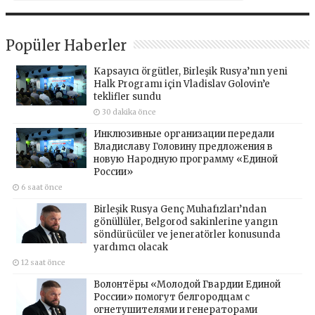
Popüler Haberler
Kapsayıcı örgütler, Birleşik Rusya’nın yeni
Halk Programı için Vladislav Golovin’e
teklifler sundu
30 dakika önce
Инклюзивные организации передали
Владиславу Головину предложения в
новую Народную программу «Единой
России»
6 saat önce
Birleşik Rusya Genç Muhafızları’ndan
gönüllüler, Belgorod sakinlerine yangın
söndürücüler ve jeneratörler konusunda
yardımcı olacak
12 saat önce
Волонтёры «Молодой Гвардии Единой
России» помогут белгородцам с
огнетушителями и генераторами