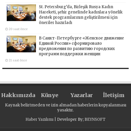
St. Petersburg’da, Birleşik Rusya Kadın
Hareketi, şehir genelinde kadınlara yönelik
destek programlarının geliştirilmesi için
öneriler hazırladı
20 saat önce
В Санкт-Петербурге «Женское движение
Единой России» сформировало
предложения по развитию городских
программ поддержки женщин
21 saat önce
Hakkımızda
Künye
Yazarlar
İletişim
Kaynak belirtmeden ve izin almadan haberlerin kopyalanması
yasaktır.
Haber Yazılımı
| Developer By;
BEYNSOFT