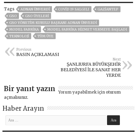
Tags
ADNAN ÜNVERDİ
COVİD 19 SALGILI
GAZIANTEP
GSO
GSO ÜYELERİ
GSO YÖNETİM KURULU BAŞKANI ADNAN ÜNVERDİ
MODEL FABRİKA
MODEL FABRİKA HİZMET VERMEYE BAŞLADI
TEKNOLOJİ
TÜM ÜYE
Previous
BASIN AÇIKLAMASI
Next
ŞANLIURFA BÜYÜKŞEHİR
BELEDİYESİ İLE SANAT HER
YERDE
Bir yanıt yazın
Yorum yapabilmek için
oturum
açmalısınız
.
Haber Arayın