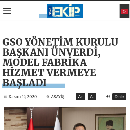
GSO YÖNETİM KURULU
BAŞKANI ÜNVERDİ,
MODEL FABRİKA
HİZMET VERMEYE
BAŞLADI
🔊
📅 Kasım 15, 2020
📂 ASAYİŞ
A+
A-
Dinle