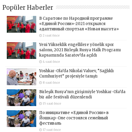
Popüler Haberler
В Саратове по Народной программе
«Единой России»-2021 открылся
адаптивный спортзал «Новая высота»
2 saat önce
Yeni Yükseklik engellilere yönelik spor
salonu, 2021 Birleşik Rusya Halk Programı
kapsamında Saratov’da açıldı
4 saat önce
Yoshkar-Ola’da Nikolai Valuev, “Sağlıklı
Cumhuriyet” projesiyle tanıştı
8 saat önce
Birleşik Rusya’nın girişimiyle Yoshkar-Ola’da
bir aile festivali düzenlendi
15 saat önce
По инициативе «Единой России» в
Йошкар-Оле состоялся семейный
фестиваль
17 saat önce