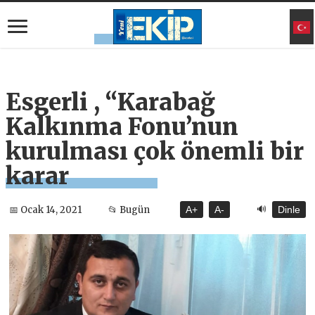
Esgerli , “Karabağ
Kalkınma Fonu’nun
kurulması çok önemli bir
karar
🔊
📅 Ocak 14, 2021
📂 Bugün
A+
A-
Dinle