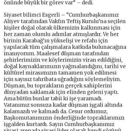
önünde büyük bir görev var” – dedi.
Siyaset bilimci Esgerli – “Cumhurbaşkanımız
Aliyev tarafından Vakfın Teftiş Kurulu’na seçilen
kişiler doğal olarak ülkemizin kalkınması için
her zaman olumlu adımlar atmışlardır. Ve her
birinin Karabağ’ın yükselişi ve refahı için
yapılacak tüm çalışmalara katkıda bulunacağına
inanıyorum. Maalesef düşman tarafından
şehirlerimizin ve köylerimizin viran edildiğini,
doğal kaynaklarımızın yağmalandığını, tarihi ve
kültürel mirasımızın tamamen yok edilmesi
için sayısız tahribata uğradığını söylemeliyim.
Düşman, bu toprakların gerçek sahiplerini
dünyadan saklamak için elinden geleni yaptı.
Ama bütün bunlar tabii ki işe yaramadı.
Vatanımız sonsuza kadar düşman işgali altında
kalamazdı ve kalmadı da. Cesur ordumuz,
Başkomutanımızın önderliğinde topraklarımızı
işgalden kurtardı. Sayın Cumhurbaşkanımız
siyasi arenada siyasi lider olarak kendi sözünü