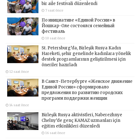
bir aile festivali düzenlendi
7 saat önce
По инициативе «Единой России» в
Йошкар-Оле состоялся семейный
фестиваль
10 saat önce
St. Petersburg’da, Birleşik Rusya Kadın
Hareketi, şehir genelinde kadınlara yönelik
destek programlarının geliştirilmesi için
öneriler hazırladı
12 saat önce
В Санкт-Петербурге «Женское движение
Единой России» сформировало
предложения по развитию городских
программ поддержки женщин
14 saat önce
Birleşik Rusya aktivistleri, Naberezhnye
Chelny’de genç KAMAZ uzmanları için
eğitim etkinlikleri düzenledi
16 saat önce