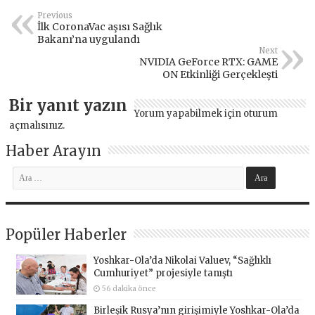
Previous
İlk CoronaVac aşısı Sağlık
Bakanı’na uygulandı
Next
NVIDIA GeForce RTX: GAME
ON Etkinliği Gerçekleşti
Bir yanıt yazın
Yorum yapabilmek için
oturum
açmalısınız
.
Haber Arayın
Popüler Haberler
Yoshkar-Ola’da Nikolai Valuev, “Sağlıklı
Cumhuriyet” projesiyle tanıştı
56 dakika önce
Birleşik Rusya’nın girişimiyle Yoshkar-Ola’da