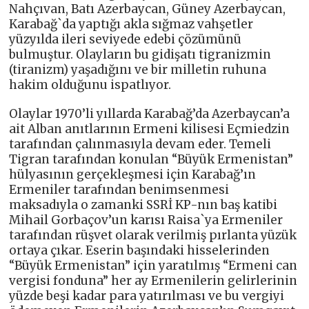
Nahçıvan, Batı Azerbaycan, Güney Azerbaycan,
Karabağ`da yaptığı akla sığmaz vahşetler
yüzyılda ileri seviyede edebi çözümünü
bulmuştur. Olayların bu gidişatı tigranizmin
(tiranizm) yaşadığını ve bir milletin ruhuna
hakim olduğunu ispatlıyor.
Olaylar 1970’li yıllarda Karabağ’da Azerbaycan’a
ait Alban anıtlarının Ermeni kilisesi Eçmiedzin
tarafından çalınmasıyla devam eder. Temeli
Tigran tarafından konulan “Büyük Ermenistan”
hülyasının gerçekleşmesi için Karabağ’ın
Ermeniler tarafından benimsenmesi
maksadıyla o zamanki SSRİ KP-nın baş katibi
Mihail Gorbaçov’un karısı Raisa`ya Ermeniler
tarafından rüşvet olarak verilmiş pırlanta yüzük
ortaya çıkar. Eserin başındaki hisselerinden
“Büyük Ermenistan” için yaratılmış “Ermeni can
vergisi fonduna” her ay Ermenilerin gelirlerinin
yüzde beşi kadar para yatırılması ve bu vergiyi