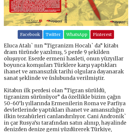
Facebook
Twitter
WhatsApp
Pinterest
Eluca Atalı` nın “Tigranizm Hocalı` da” kitabı
dram türünde yazılmış, 5 perde 9 şekilden
oluşuyor. Eserde ermeni hasleti, onun yüzyıllar
boyunca komşuları Türklere karşı yaptıkları
ihanet ve amansızlık tarihi olgulara dayanarak
sanat şeklinde ve üslubunda verilmiştir.
Kitabın ilk perdesi olan “Tigran sürüldü,
tigranizm sürünüyor” da özellikle bizim çağın
50-60’lı yıllarında Ermenilerin Roma ve Parfiya
devletlerinde yaptıkları ihanet ve amansızlığın
ilkin tezahürleri canlandırılıyor. Cani Andronik`
in çar Rusya’sı tarafından satın alınıp, hayalinde
denizden denize gemi yüzdürerek Türkiye,