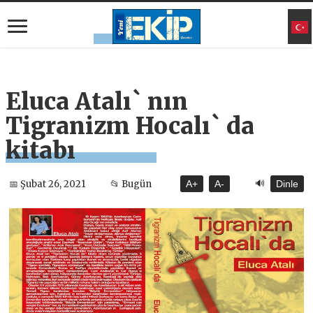
Eluca Atalı` nın
Tigranizm Hocalı` da
kitabı
🔊
📅 Şubat 26, 2021
📂 Bugün
A+
A-
Dinle