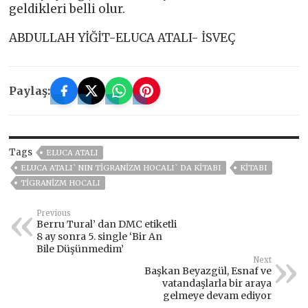
geldikleri belli olur.
ABDULLAH YİĞİT-ELUCA ATALI- İSVEÇ
Paylaş:
Tags
ELUCA ATALI
ELUCA ATALI` NIN TIGRANIZM HOCALI` DA KITABI
KITABI
TIGRANIZM HOCALI
Previous
Berru Tural’ dan DMC etiketli
8 ay sonra 5. single ‘Bir An
Bile Düşünmedim’
Next
Başkan Beyazgül, Esnaf ve
vatandaşlarla bir araya
gelmeye devam ediyor