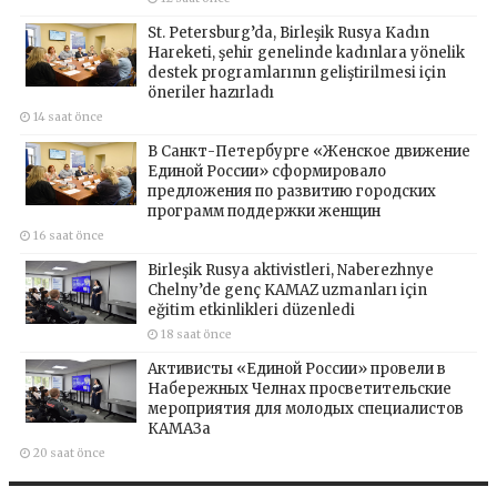
St. Petersburg’da, Birleşik Rusya Kadın
Hareketi, şehir genelinde kadınlara yönelik
destek programlarının geliştirilmesi için
öneriler hazırladı
14 saat önce
В Санкт-Петербурге «Женское движение
Единой России» сформировало
предложения по развитию городских
программ поддержки женщин
16 saat önce
Birleşik Rusya aktivistleri, Naberezhnye
Chelny’de genç KAMAZ uzmanları için
eğitim etkinlikleri düzenledi
18 saat önce
Активисты «Единой России» провели в
Набережных Челнах просветительские
мероприятия для молодых специалистов
КАМАЗа
20 saat önce