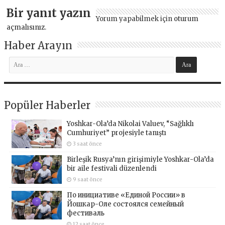
Bir yanıt yazın
Yorum yapabilmek için
oturum
açmalısınız
.
Haber Arayın
Popüler Haberler
Yoshkar-Ola’da Nikolai Valuev, “Sağlıklı
Cumhuriyet” projesiyle tanıştı
3 saat önce
Birleşik Rusya’nın girişimiyle Yoshkar-Ola’da
bir aile festivali düzenlendi
9 saat önce
По инициативе «Единой России» в
Йошкар-Оле состоялся семейный
фестиваль
12 saat önce