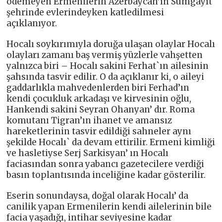
ödemeyen Ermenilerin Azerbaycan’ın Sumgayıt
şehrinde evlerindeyken katledilmesi
açıklanıyor.
Hocalı soykırımıyla doruğa ulaşan olaylar Hocalı
olayları zamanı baş vermiş yüzlerle vahşetten
yalnızca biri – Hocalı sakini Ferhat`ın ailesinin
şahsında tasvir edilir. O da açıklanır ki, o aileyi
gaddarlıkla mahvedenlerden biri Ferhad’ın
kendi çocukluk arkadaşı ve kirvesinin oğlu,
Hankendi sakini Seyran Ohanyan’ dır. Roma
komutanı Tigran’ın ihanet ve amansız
hareketlerinin tasvir edildiği sahneler aynı
şekilde Hocalı` da devam ettirilir. Ermeni kimliği
ve hasletiyse Serj Sarkisyan’ ın Hocalı
faciasından sonra yabancı gazetecilere verdiği
basın toplantısında inceliğine kadar gösterilir.
Eserin sonundaysa, doğal olarak Hocalı’ da
canilik yapan Ermenilerin kendi ailelerinin bile
facia yaşadığı, intihar seviyesine kadar