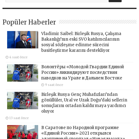
Popüler Haberler
Vladimir Saibel: Birleşik Rusya, Çalışma
Bakanlığı’nın eski SVO katılımcılarının
sosyal sözleşme edinme sürecini
basitleştirme kararını destekliyor
4 saat önce
Волонтёры «Молодой Гвардии Единой
России» ликвидируют последствия
паводков на Урале и Дальнем Востоке
9 saat önce
Birleşik Rusya Genç Muhafızları’ndan
gönüllüler, Ural ve Uzak Doğu’daki sellerin
sonuçlarını ortadan kaldırmaya yardımcı
oluyor
13 saat önce
В Саратове по Народной программе
«Единой России»-2021 открылся
адаптивный спортзал «Новая высота»