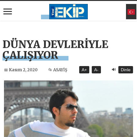
DÜNYA DEVLERİYLE
ÇALIŞIYOR
🔊
📅 Kasım 2, 2020
📂 ASAYİŞ
A+
A-
Dinle