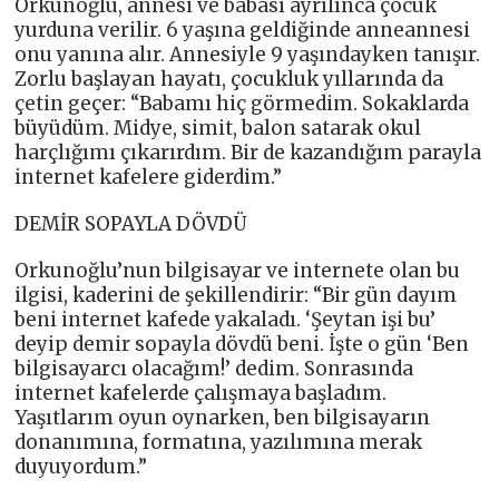
Orkunoğlu, annesi ve babası ayrılınca çocuk
yurduna verilir. 6 yaşına geldiğinde anneannesi
onu yanına alır. Annesiyle 9 yaşındayken tanışır.
Zorlu başlayan hayatı, çocukluk yıllarında da
çetin geçer: “Babamı hiç görmedim. Sokaklarda
büyüdüm. Midye, simit, balon satarak okul
harçlığımı çıkarırdım. Bir de kazandığım parayla
internet kafelere giderdim.”
DEMİR SOPAYLA DÖVDÜ
Orkunoğlu’nun bilgisayar ve internete olan bu
ilgisi, kaderini de şekillendirir: “Bir gün dayım
beni internet kafede yakaladı. ‘Şeytan işi bu’
deyip demir sopayla dövdü beni. İşte o gün ‘Ben
bilgisayarcı olacağım!’ dedim. Sonrasında
internet kafelerde çalışmaya başladım.
Yaşıtlarım oyun oynarken, ben bilgisayarın
donanımına, formatına, yazılımına merak
duyuyordum.”