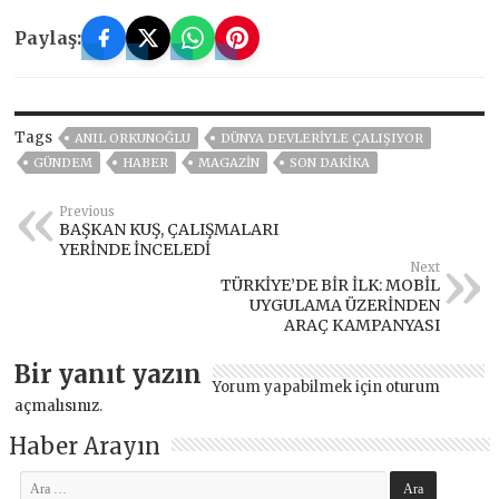
Paylaş:
Tags
ANIL ORKUNOĞLU
DÜNYA DEVLERİYLE ÇALIŞIYOR
GÜNDEM
HABER
MAGAZİN
SON DAKIKA
Previous
BAŞKAN KUŞ, ÇALIŞMALARI
YERİNDE İNCELEDİ
Next
TÜRKİYE’DE BİR İLK: MOBİL
UYGULAMA ÜZERİNDEN
ARAÇ KAMPANYASI
Bir yanıt yazın
Yorum yapabilmek için
oturum
açmalısınız
.
Haber Arayın