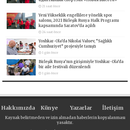
21 saat önce
Yeni Yükseklik engellilere yönelik spor
salonu, 2021 Birleşik Rusya Halk Programı
kapsamında Saratov’da açıldı
24 saat önce
Yoshkar-Ola’da Nikolai Valuev, “Sağlıklı
Cumhuriyet” projesiyle tanıştı
1 gün önce
Birleşik Rusya’nın girişimiyle Yoshkar-Ola’da
bir aile festivali düzenlendi
1 gün önce
Hakkımızda
Künye
Yazarlar
İletişim
Kaynak belirtmeden ve izin almadan haberlerin kopyalanması
yasaktır.