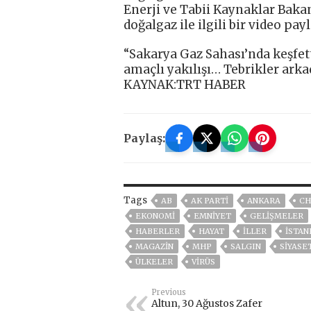
Enerji ve Tabii Kaynaklar Baka
doğalgaz ile ilgili bir video pa
“Sakarya Gaz Sahası’nda keşfet
amaçlı yakılışı… Tebrikler arka
KAYNAK:TRT HABER
Paylaş:
Tags
AB
AK PARTİ
ANKARA
CH
EKONOMİ
EMNİYET
GELIŞMELER
HABERLER
HAYAT
İLLER
ISTAN
MAGAZİN
MHP
SALGIN
SİYASE
ÜLKELER
VIRÜS
Previous
Altun, 30 Ağustos Zafer