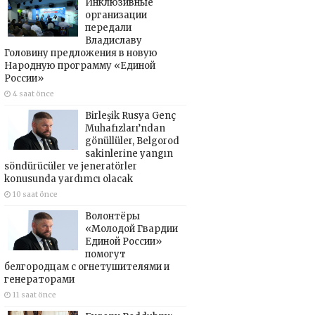
Инклюзивные
организации
передали
Владиславу
Головину предложения в новую
Народную программу «Единой
России»
4 saat önce
Birleşik Rusya Genç
Muhafızları’ndan
gönüllüler, Belgorod
sakinlerine yangın
söndürücüler ve jeneratörler
konusunda yardımcı olacak
10 saat önce
Волонтёры
«Молодой Гвардии
Единой России»
помогут
белгородцам с огнетушителями и
генераторами
11 saat önce