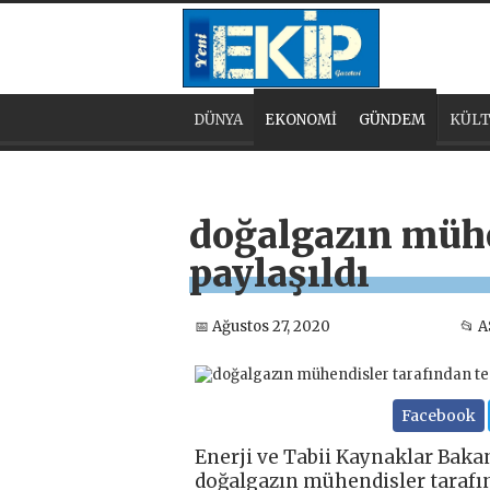
DÜNYA
EKONOMİ
GÜNDEM
KÜLT
doğalgazın mühen
paylaşıldı
📅 Ağustos 27, 2020
📂 
Facebook
Enerji ve Tabii Kaynaklar Baka
doğalgazın mühendisler tarafınd