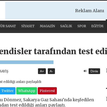
Reklam Alanı
ÜR SANAT
SİYASET
MAGAZİN
SAĞLIK
SPOR
EĞİTİM
disler tarafından test edi
🔊
ASAYİŞ
A+
A-
Dinle
Twitter
WhatsApp
Pinterest
nı Dönmez, Sakarya Gaz Sahası’nda keşfedilen
an test edildiği anları paylaştı.