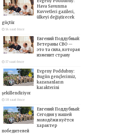
Evgeny Poddubny:
Hava Savunma
Kuvvetleri gazileri,
ülkeyi değiştirecek
güçtür
14 saat önce
Евгений Поддубный:
Ветераны СВО —
это та сила, которая
изменит страну
17 saat önce
Evgeny Poddubny:
Bugün gençlerimiz,
kazananların
karakterini
şekillendiriyor
18 saat önce
Евгений Поддубный:
Сегодня у нашей
молодёжи куётся
характер
победителей