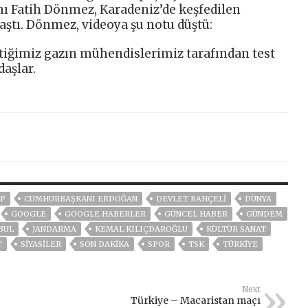
nı Fatih Dönmez, Karadeniz’de keşfedilen
ylaştı. Dönmez, videoya şu notu düştü:
tiğimiz gazın mühendislerimiz tarafından test
daşlar.
P
CUMHURBAŞKANI ERDOĞAN
DEVLET BAHÇELİ
DÜNYA
GOOGLE
GOOGLE HABERLER
GÜNCEL HABER
GÜNDEM
BUL
JANDARMA
KEMAL KILIÇDAROĞLU
KÜLTÜR SANAT
T
SİYASİLER
SON DAKIKA
SPOR
TSK
TÜRKİYE
Next
Türkiye – Macaristan maçı