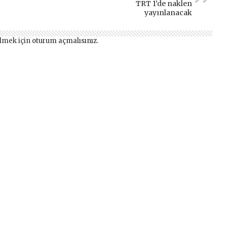
TRT 1’de naklen
yayınlanacak
lmek için
oturum açmalısınız
.