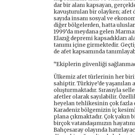
dar bir alanı kapsayan, gerçekl
kavuşturulan bir olayken; afet d
sayıda insanı sosyal ve ekonomi
diğer bölgelerden, hatta uluslar
1999’da meydana gelen Marmar
Elazığ depremi kapsadıkları ala
tanımı içine girmektedir. Geç
de afet kapsamında tanımlayabi
‘’Ekiplerin güvenliği sağlanma
Ülkemiz afet türlerinin her biri
sahiptir. Türkiye’de yaşanılan 
oluşturmaktadır. Sırasıyla sell
afetler olarak sayılabilir. Öze
heyelan tehlikesinin çok fazl
Karadeniz bölgemizin iç kesiml
plana çıkmaktadır. Çok yakın b
birçok vatandaşımızın hayatını 
Bahçesaray olayında hatırlayaca