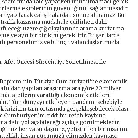
ştı. Afete müdahale yaparken unutulmaması gerek
rtarma ekiplerinin güvenliğinin sağlanmasıdır.
an yapılacak çalışmalardan sonuç alınamaz. Bu
ir trafik kazasına müdahale edilirken dahi
rüleceği üzere çığ olaylarında arama kurtarma
e ve ayrı bir birikim gerektirir. Bu şartlarda
mli personelimiz ve bilinçli vatandaşlarımızla
, Afet Öncesi Sürecin İyi Yönetilmesi ile
 Depreminin Türkiye Cumhuriyeti’ne ekonomik
afından yapılan araştırmalara göre 20 milyar
inde afetlerin yarattığı ekonomik etkileri
adır. Tüm dünyayı etkileyen pandemi sebebiyle
k krizinin tam ortasında gerçekleşebilecek olası
e Cumhuriyeti’ni ciddi bir refah kaybına
na dahi yol açabileceği açıkça görülmektedir.
iğimiz her vatandaşımız, yetiştirilen bir insanın,
nitelikli insan gücümüzü elimizden kayması