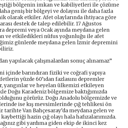
eştiği bölgenin imkan ve kabiliyetleri ile çözüme
aha geniş bir bölgeyi ve dolayısı ile daha fazla
k olarak etkiler. Afet olaylarında ihtiyaca göre
arası destek de talep edilebilir. 17 Ağustos
a depremi veya Ocak ayında meydana gelen
n ve etkiledikleri nüfus yoğunluğu ile afet
tiğimiz günlerde meydana gelen İzmir depremini
liriz.
dan yapılacak çalışmalardan sonuç alınamaz’’
ni içinde barındıran fiziki ve coğrafi yapıya
afetlerin yüzde 60’ıdan fazlasını depremler
er, yangınlar ve heyelan ülkemizi etkileyen
llikle Doğu Karadeniz bölgemize baktığımızda
a olduğunu görürüz. Doğu Anadolu bölgemizde ve
erinde ise kış mevsimlerinde çığ tehlikesi ön
ir tarihte Van Bahçesaray’da meydana gelen ve
kaybettiği hazin çığ olayı hala hafızalarımızda.
ğınız gibi yardıma giden ekip de ikinci kez