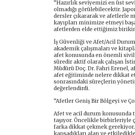
‘’Hazırlık seviyemizi en üst se
olmadığı görülebilecektir. Japon
dersler çıkararak ve afetlerl
kayıpları minimize etmeyi baş
afetlerden elde ettiğimiz birikim
İş Güvenliği ve Afet/Acil Dur
akademik çalışmaları ve kitapl
afet konusunda en önemli sivil
süredir aktif olarak çalışan İst
Müdürü Doç. Dr. Fahri Erenel, a
afet eğitiminde nelere dikkat 
sonrasındaki süreçlerin yönet
değerlendirdi.
‘’Afetler Geniş Bir Bölgeyi ve Ço
Afet ve acil durum konusunda 
taşıyor. Öncelikle birbirleriyle
farka dikkat çekmek gerekiyor.
kapsadıkları alan ve etkiledikle