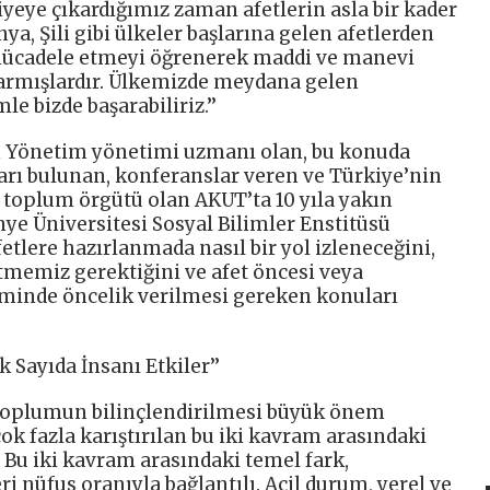
viyeye çıkardığımız zaman afetlerin asla bir kader
ya, Şili gibi ülkeler başlarına gelen afetlerden
e mücadele etmeyi öğrenerek maddi ve manevi
armışlardır. Ülkemizde meydana gelen
le bizde başarabiliriz.’’
um Yönetim yönetimi uzmanı olan, bu konuda
arı bulunan, konferanslar veren ve Türkiye’nin
 toplum örgütü olan AKUT’ta 10 yıla yakın
inye Üniversitesi Sosyal Bilimler Enstitüsü
fetlere hazırlanmada nasıl bir yol izleneceğini,
etmemiz gerektiğini ve afet öncesi veya
iminde öncelik verilmesi gereken konuları
k Sayıda İnsanı Etkiler’’
toplumun bilinçlendirilmesi büyük önem
 çok fazla karıştırılan bu iki kavram arasındaki
 Bu iki kavram arasındaki temel fark,
ri nüfus oranıyla bağlantılı. Acil durum, yerel ve