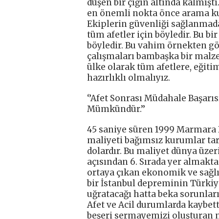
düşen bir çığın altında kalmı
en önemli nokta önce arama ku
Ekiplerin güvenliği sağlanmad
tüm afetler için böyledir. Bu b
böyledir. Bu vahim örnekten gö
çalışmaları bambaşka bir malzem
ülke olarak tüm afetlere, eğiti
hazırlıklı olmalıyız.
‘’Afet Sonrası Müdahale Başarısı
Mümkündür.’’
45 saniye süren 1999 Marmara
maliyeti bağımsız kurumlar tar
dolardır. Bu maliyet dünya üzer
açısından 6. Sırada yer almakt
ortaya çıkan ekonomik ve sağlı
bir İstanbul depreminin Türkiy
uğratacağı hatta beka sorunları
Afet ve Acil durumlarda kaybett
beşeri sermayemizi oluşturan 