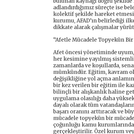
bulunan kaynağı doğru şekilde 
adlandırdığımız süreçte ise bel
kolektif şekilde hareket etmes
kurumu, AFAD’ın belirlediği ilke
dikkate alarak çalışmalar yürüt
‘’Afetle Mücadele Topyekün Bir
Afet öncesi yönetiminde uyum, 
her kesimine yayılmış sistemli 
zamanlarda ve koşullarda, senar
mümkündür. Eğitim, kavram ola
değişikliğine yol açma anlamına 
bir kez verilen bir eğitim ile 
bilinçli bir alışkanlık haline ge
uygulama olasılığı daha yüksek 
dayalı olarak tüm vatandaşları
başarı oranını arttıracak ve bü
mücadele topyekün bir mücadele
çoğunluğu kamu kurumlarında ve
gerçekleştirilir. Özel kurum vey