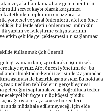
ılan veya kullanılamaz hale gelen her türlü
 bir milli servet kaybı olarak karşımıza
ek afetlerden toplumun en az zararla
nik, yönetsel ve yasal önlemlerin afetten önce
olduğu hallerde afetin önlenmesi, mümkün
 ilk yardım ve iyileştirme çalışmalarının
 ve etkin şekilde gerçekleşmesinin sağlanması
Şekilde Kullanmak Çok Önemli’’
geldiği zamanı bir çizgi olarak düşünürsek
re ikiye ayrılır. Afet öncesi yönetimi de -bu
adlandırılmaktadır-kendi içerisinde 2 aşamadan
altma aşaması ile hazırlık aşamasıdır. Bu noktada
k, tespit edilen tehlikelerin gerçekleşmesi
a geleceğini saptamak ve bu doğrultuda tedbir
enecek yol bir üçgenin üç köşesi gibidir.
l açacağı riski ortaya koy ve bu riskleri
aynı anda müdahale edilemeyeceği için elde