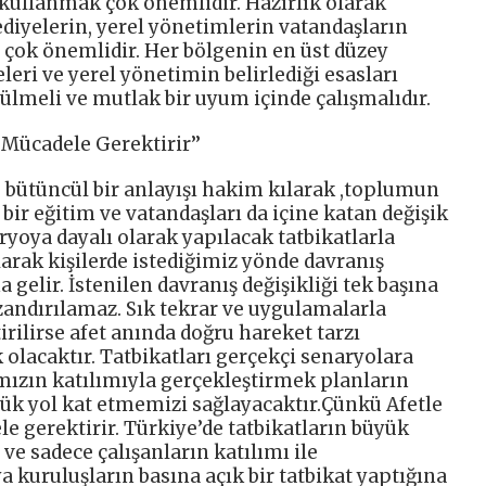
kullanmak çok önemlidir. Hazırlık olarak
ediyelerin, yerel yönetimlerin vatandaşların
i çok önemlidir. Her bölgenin en üst düzey
leri ve yerel yönetimin belirlediği esasları
ülmeli ve mutlak bir uyum içinde çalışmalıdır.
 Mücadele Gerektirir’’
bütüncül bir anlayışı hakim kılarak ,toplumun
bir eğitim ve vatandaşları da içine katan değişik
yoya dayalı olarak yapılacak tatbikatlarla
rak kişilerde istediğimiz yönde davranış
gelir. İstenilen davranış değişikliği tek başına
kazandırılamaz. Sık tekrar ve uygulamalarla
tirilirse afet anında doğru hareket tarzı
olacaktır. Tatbikatları gerçekçi senaryolara
mızın katılımıyla gerçekleştirmek planların
yük yol kat etmemizi sağlayacaktır.Çünkü Afetle
 gerektirir. Türkiye’de tatbikatların büyük
 sadece çalışanların katılımı ile
a kuruluşların basına açık bir tatbikat yaptığına