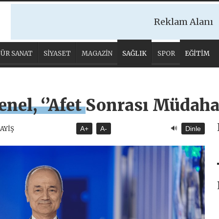
Reklam Alanı
ÜR SANAT
SİYASET
MAGAZİN
SAĞLIK
SPOR
EĞİTİM
renel, ‘’Afet Sonrası Müdaha
🔊
SAYİŞ
A+
A-
Dinle