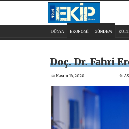
DÜNYA
EKONOMİ
GÜNDEM
KÜLT
Doç. Dr. Fahri E
📅 Kasım 16, 2020
📂 A