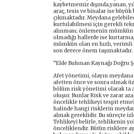
kaybetmemiz dışında,yanan, yık
araç, tesis ve binalar ise büyük
çıkmaktadır. Meydana gelebilec
kurtulabilmesi için gerekli tek
alınması; önlemenin mümkün 
olmadığı hallerde ise kurtarma,
mümkün olan en hızlı, verimli
son derece önem taşımaktadır.
‘’Elde Bulunan Kaynağı Doğru 
Afet yönetimi, olayın meydana 
afetten önce ve sonra olmak üze
bölüm risk yönetimi olarak ta 
oluşur. Bunlar Risk ve zarar az
öncelikle tehlikeyi tespit etme
halinde hangi risklerin meydan
almak gereklidir. Bu süreçte izl
Tehlikeyi belirle, tehlikenin yo
önceliklendir. Bütün risklere 