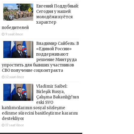
Евгений Поддубный:
Сегодня у нашей
молодёжи куётся
характер
победителей
9 saat önce
Владимир Сайбель: В
«Единой России»
поддерживают
решение Минтруда
упростить для бывших участников
СВО получение соцконтракта
12 saat önce
Vladimir Saibel:
Birleşik Rusya,
Çalışma Bakanlığı’nın
eski SVO
katılımcılarının sosyal sözleşme
edinme sürecini basitleştirme kararını
destekliyor
17 saat önce