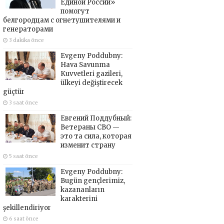
Единой России»
помогут
белгородцам с огнетушителями и
генераторами
3 dakika önce
Evgeny Poddubny:
Hava Savunma
Kuvvetleri gazileri,
ülkeyi değiştirecek
güçtür
3 saat önce
Евгений Поддубный:
Ветераны СВО —
это та сила, которая
изменит страну
5 saat önce
Evgeny Poddubny:
Bugün gençlerimiz,
kazananların
karakterini
şekillendiriyor
6 saat önce