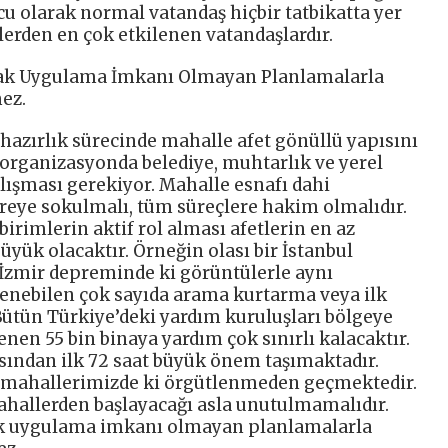
u olarak normal vatandaş hiçbir tatbikatta yer
lerden en çok etkilenen vatandaşlardır.
acak Uygulama İmkanı Olmayan Planlamalarla
ez.
hazırlık sürecinde mahalle afet gönüllü yapısını
organizasyonda belediye, muhtarlık ve yerel
çalışması gerekiyor. Mahalle esnafı dahi
reye sokulmalı, tüm süreçlere hakim olmalıdır.
irimlerin aktif rol alması afetlerin en az
yük olacaktır. Örneğin olası bir İstanbul
İzmir depreminde ki görüntülerle aynı
ilenebilen çok sayıda arama kurtarma veya ilk
ütün Türkiye’deki yardım kuruluşları bölgeye
enen 55 bin binaya yardım çok sınırlı kalacaktır.
ından ilk 72 saat büyük önem taşımaktadır.
 mahallerimizde ki örgütlenmeden geçmektedir.
mahallerden başlayacağı asla unutulmamalıdır.
ak uygulama imkanı olmayan planlamalarla