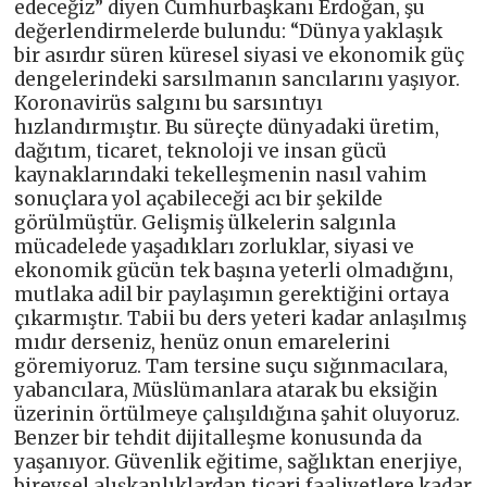
edeceğiz” diyen Cumhurbaşkanı Erdoğan, şu
değerlendirmelerde bulundu: “Dünya yaklaşık
bir asırdır süren küresel siyasi ve ekonomik güç
dengelerindeki sarsılmanın sancılarını yaşıyor.
Koronavirüs salgını bu sarsıntıyı
hızlandırmıştır. Bu süreçte dünyadaki üretim,
dağıtım, ticaret, teknoloji ve insan gücü
kaynaklarındaki tekelleşmenin nasıl vahim
sonuçlara yol açabileceği acı bir şekilde
görülmüştür. Gelişmiş ülkelerin salgınla
mücadelede yaşadıkları zorluklar, siyasi ve
ekonomik gücün tek başına yeterli olmadığını,
mutlaka adil bir paylaşımın gerektiğini ortaya
çıkarmıştır. Tabii bu ders yeteri kadar anlaşılmış
mıdır derseniz, henüz onun emarelerini
göremiyoruz. Tam tersine suçu sığınmacılara,
yabancılara, Müslümanlara atarak bu eksiğin
üzerinin örtülmeye çalışıldığına şahit oluyoruz.
Benzer bir tehdit dijitalleşme konusunda da
yaşanıyor. Güvenlik eğitime, sağlıktan enerjiye,
bireysel alışkanlıklardan ticari faaliyetlere kadar