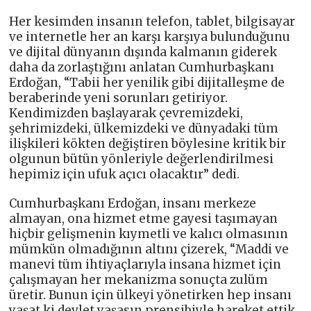
Her kesimden insanın telefon, tablet, bilgisayar
ve internetle her an karşı karşıya bulunduğunu
ve dijital dünyanın dışında kalmanın giderek
daha da zorlaştığını anlatan Cumhurbaşkanı
Erdoğan, “Tabii her yenilik gibi dijitalleşme de
beraberinde yeni sorunları getiriyor.
Kendimizden başlayarak çevremizdeki,
şehrimizdeki, ülkemizdeki ve dünyadaki tüm
ilişkileri kökten değiştiren böylesine kritik bir
olgunun bütün yönleriyle değerlendirilmesi
hepimiz için ufuk açıcı olacaktır” dedi.
Cumhurbaşkanı Erdoğan, insanı merkeze
almayan, ona hizmet etme gayesi taşımayan
hiçbir gelişmenin kıymetli ve kalıcı olmasının
mümkün olmadığının altını çizerek, “Maddi ve
manevi tüm ihtiyaçlarıyla insana hizmet için
çalışmayan her mekanizma sonuçta zulüm
üretir. Bunun için ülkeyi yönetirken hep insanı
yaşat ki devlet yaşasın prensibiyle hareket ettik.