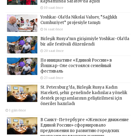
kapsamında Saratov’da açıldı
10 saat önce
Yoshkar-Ola’da Nikolai Valuev, “Sağlıklı
Cumhuriyet” projesiyle tanıştı
14 saat önce
Birleşik Rusya’nın girişimiyle Yoshkar-Ola’da
bir aile festivali düzenlendi
20 saat önce
По инициативе «Единой России» в
Йошкар-Оле состоялся семейный
фестиваль
23 saat önce
St. Petersburg’da, Birleşik Rusya Kadın
Hareketi, şehir genelinde kadınlara yönelik
destek programlarının geliştirilmesi için
öneriler hazırladı
1 gün önce
В Санкт-Петербурге «Женское движение
Единой России» сформировало
предложения по развитию городских