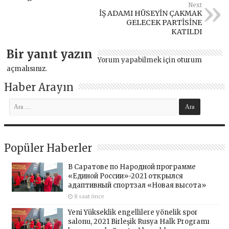
Next
İŞ ADAMI HÜSEYİN ÇAKMAK
GELECEK PARTİSİNE
KATILDI
Bir yanıt yazın
Yorum yapabilmek için
oturum
açmalısınız
.
Haber Arayın
Popüler Haberler
В Саратове по Народной программе
«Единой России»-2021 открылся
адаптивный спортзал «Новая высота»
8 saat önce
Yeni Yükseklik engellilere yönelik spor
salonu, 2021 Birleşik Rusya Halk Programı