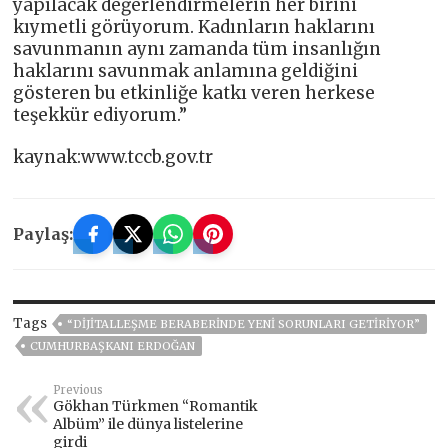
yapılacak değerlendirmelerin her birini
kıymetli görüyorum. Kadınların haklarını
savunmanın aynı zamanda tüm insanlığın
haklarını savunmak anlamına geldiğini
gösteren bu etkinliğe katkı veren herkese
teşekkür ediyorum.”
kaynak:www.tccb.gov.tr
Paylaş:
Tags
“DİJİTALLEŞME BERABERİNDE YENİ SORUNLARI GETİRİYOR”
CUMHURBAŞKANI ERDOĞAN
Previous
Gökhan Türkmen “Romantik
Albüm” ile dünya listelerine
girdi