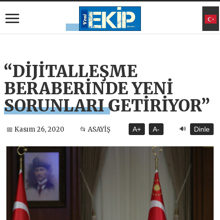
“DİJİTALLEŞME
BERABERİNDE YENİ
SORUNLARI GETİRİYOR”
🔊
📅 Kasım 26, 2020
📂 ASAYİŞ
A+
A-
Dinle