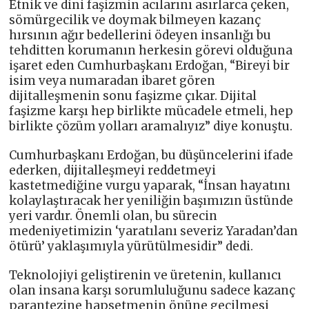
Etnik ve dini faşizmin acılarını asırlarca çeken,
sömürgecilik ve doymak bilmeyen kazanç
hırsının ağır bedellerini ödeyen insanlığı bu
tehditten korumanın herkesin görevi olduğuna
işaret eden Cumhurbaşkanı Erdoğan, “Bireyi bir
isim veya numaradan ibaret gören
dijitalleşmenin sonu faşizme çıkar. Dijital
faşizme karşı hep birlikte mücadele etmeli, hep
birlikte çözüm yolları aramalıyız” diye konuştu.
Cumhurbaşkanı Erdoğan, bu düşüncelerini ifade
ederken, dijitalleşmeyi reddetmeyi
kastetmediğine vurgu yaparak, “İnsan hayatını
kolaylaştıracak her yeniliğin başımızın üstünde
yeri vardır. Önemli olan, bu sürecin
medeniyetimizin ‘yaratılanı severiz Yaradan’dan
ötürü’ yaklaşımıyla yürütülmesidir” dedi.
Teknolojiyi geliştirenin ve üretenin, kullanıcı
olan insana karşı sorumluluğunu sadece kazanç
parantezine hapsetmenin önüne geçilmesi