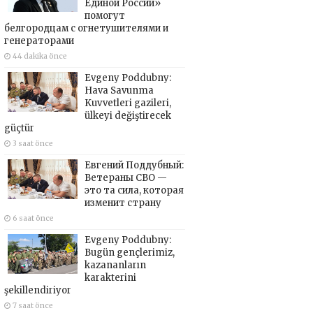
Единой России»
помогут
белгородцам с огнетушителями и
генераторами
44 dakika önce
Evgeny Poddubny:
Hava Savunma
Kuvvetleri gazileri,
ülkeyi değiştirecek
güçtür
3 saat önce
Евгений Поддубный:
Ветераны СВО —
это та сила, которая
изменит страну
6 saat önce
Evgeny Poddubny:
Bugün gençlerimiz,
kazananların
karakterini
şekillendiriyor
7 saat önce