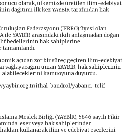
r sonucu olarak, ülkemizde üretilen ilim-edebiyat
erinin dağıtımı ilk kez YAYBİR tarafından hak
Kuruluşları Federasyonu (IFRRO) üyesi olan
CLA ile YAYBİR arasındaki ikili anlaşmadan doğan
elif bedellerinin hak sahiplerine
ar tamamlandı.
nomik açıdan zor bir süreç geçiren ilim-edebiyat
kı sağlayacağını uman YAYBİR, hak sahiplerinin
ni alabileceklerini kamuoyuna duyurdu.
w.yaybir.org.tr/ithal-bandrol/yabanci-telif-
nslama Meslek Birliği (YAYBİR), 5846 sayılı Fikir
amında; eser veya hak sahiplerinden
hakları kullanarak ilim ve edebiyat eserlerini