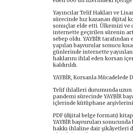
eden 600’ün üzerindeki içeriğe a
Yayıncılar Telif Hakları ve Lis
sürecinde hız kazanan dijital k
sonuçlar elde etti. Ülkemizi ve d
internette geçirilen sürenin ar
sebep oldu. YAYBİR tarafından e
yapılan başvurular sonucu kısa 
günlerinde internette yayınlan
haklarını ihlal eden korsan içe
kaldırıldı.
YAYBİR, Korsanla Mücadelede Dij
Telif ihlalleri durumunda uzun
pandemi sürecinde YAYBİR başvur
içlerinde kütüphane arşivlerini 
PDF (dijital belge formatı) kit
YAYBİR başvuruları sonucunda b
hakkı ihlaline dair şikâyetleri 