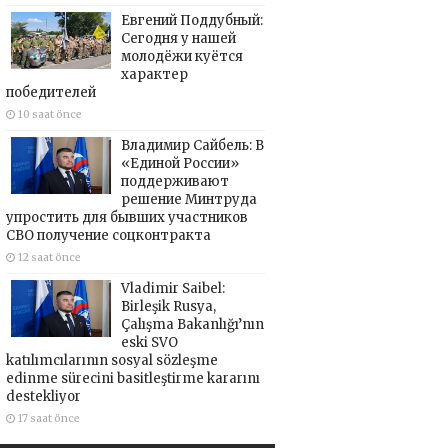
Евгений Поддубный:
Сегодня у нашей
молодёжи куётся
характер
победителей
10 saat önce
Владимир Сайбель: В
«Единой России»
поддерживают
решение Минтруда
упростить для бывших участников
СВО получение соцконтракта
12 saat önce
Vladimir Saibel:
Birleşik Rusya,
Çalışma Bakanlığı’nın
eski SVO
katılımcılarının sosyal sözleşme
edinme sürecini basitleştirme kararını
destekliyor
17 saat önce