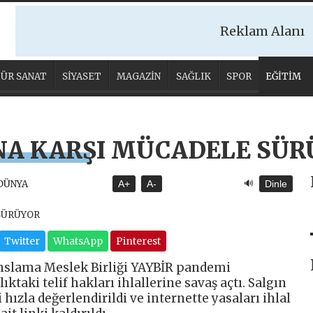
Reklam Alanı
ÜR SANAT
SİYASET
MAGAZİN
SAĞLIK
SPOR
EĞİTİM
ANA KARŞI MÜCADELE SÜR
🔊
 DÜNYA
A+
A-
Dinle
Twitter
WhatsApp
Pinterest
sanslama Meslek Birliği YAYBİR pandemi
ıktaki telif hakları ihlallerine savaş açtı. Salgın
 hızla değerlendirildi ve internette yasaları ihlal