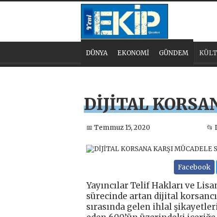
DÜNYA
EKONOMİ
GÜNDEM
KÜLT
DİJİTAL KORS
📅 Temmuz 15, 2020
📂
Facebook
Yayıncılar Telif Hakları ve Li
sürecinde artan dijital korsancıl
sırasında gelen ihlal şikayetleri