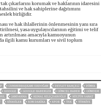
rtak çıkarlarını korumak ve haklarının idaresini
 tahsilini ve hak sahiplerine dağıtımını
slek birliğidir.
ması ve hak ihlallerinin önlenmesinin yanı sıra
rilmesi, yasa uygulayıcılarının eğitimi ve telif
ın artırılması amacıyla kamuoyunun
da ilgili kamu kurumları ve sivil toplum
P
CUMHURBAŞKANI ERDOĞAN
DEVLET BAHÇELİ
DÜNYA
GOOGLE
GOOGLE HABERLER
GÜNCEL HABER
GÜNDEM
BUL
JANDARMA
KEMAL KILIÇDAROĞLU
KÜLTÜR SANAT
T
SİYASİLER
SON DAKIKA
SPOR
TSK
TÜRKİYE