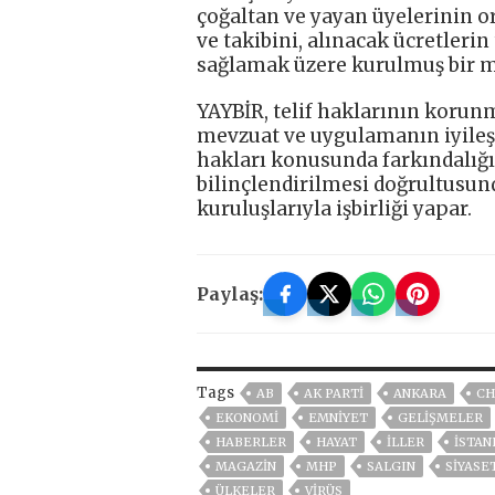
çoğaltan ve yayan üyelerinin o
ve takibini, alınacak ücretlerin
sağlamak üzere kurulmuş bir me
YAYBİR, telif haklarının korun
mevzuat ve uygulamanın iyileşti
hakları konusunda farkındalığ
bilinçlendirilmesi doğrultusun
kuruluşlarıyla işbirliği yapar.
Paylaş:
Tags
AB
AK PARTİ
ANKARA
CH
EKONOMİ
EMNİYET
GELIŞMELER
HABERLER
HAYAT
İLLER
ISTAN
MAGAZİN
MHP
SALGIN
SİYASE
ÜLKELER
VIRÜS