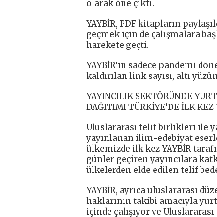
olarak öne çıktı.
YAYBİR, PDF kitapların paylaşı
geçmek için de çalışmalara başl
harekete geçti.
YAYBİR’in sadece pandemi döne
kaldırılan link sayısı, altı yüzü
YAYINCILIK SEKTÖRÜNDE YURT
DAĞITIMI TÜRKİYE’DE İLK KEZ
Uluslararası telif birlikleri ile
yayınlanan ilim-edebiyat eserler
ülkemizde ilk kez YAYBİR tarafın
günler geçiren yayıncılara kat
ülkelerden elde edilen telif bede
YAYBİR, ayrıca uluslararası dü
haklarının takibi amacıyla yurtd
içinde çalışıyor ve Uluslararas