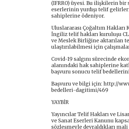
(IFRRO) üyesi. Bu ilişkilerin bi
eserlerinin yurdışı telif gelirl
sahiplerine ödeniyor.
Uluslararası Çoğaltım Hakları 
İngiliz telif hakları kuruluşu 
ve Meslek Birliğine aktarılan t
ulaştırılabilmesi için çalışmal
Covid-19 salgını sürecinde eko
alanındaki hak sahiplerine kat
başvuru sonucu telif bedelleri
Başvuru ve bilgi için: http://ww
bedelleri-dagitimi/469
YAYBİR
Yayıncılar Telif Hakları ve Lisa
ve Sanat Eserleri Kanunu kaps
sözleşmeyle devraldıkları mali 