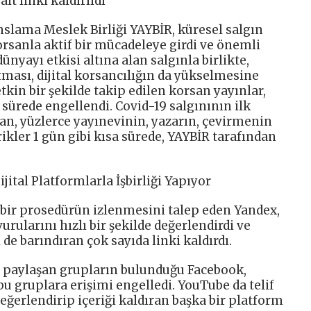
it linki kaldırıldı
anslama Meslek Birliği YAYBİR, küresel salgın
orsanla aktif bir mücadeleye girdi ve önemli
ünyayı etkisi altına alan salgınla birlikte,
tması, dijital korsancılığın da yükselmesine
tkin bir şekilde takip edilen korsan yayınlar,
sürede engellendi. Covid-19 salgınının ilk
an, yüzlerce yayınevinin, yazarın, çevirmenin
rikler 1 gün gibi kısa sürede, YAYBİR tarafından
ital Platformlarla İşbirliği Yapıyor
 bir prosedürün izlenmesini talep eden Yandex,
ularını hızlı bir şekilde değerlendirdi ve
de barındıran çok sayıda linki kaldırdı.
ap paylaşan grupların bulunduğu Facebook,
u gruplara erişimi engelledi. YouTube da telif
değerlendirip içeriği kaldıran başka bir platform