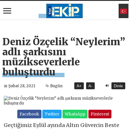
Deniz Özçelik “Neylerim”
adlı şarkısını
müzikseverlerle
buluşturdu
🔊
📅 Şubat 28, 2021
📂 Bugün
A+
A-
Dinle
Facebook
Twitter
WhatsApp
Pinterest
Geçtiğimiz Eylül ayında Altın Güvercin Beste