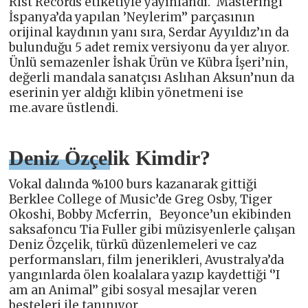
Rist Records etiketiyle yayınlandı. ‘Masteringi
İspanya’da yapılan ’Neylerim’’ parçasının
orijinal kaydının yanı sıra, Serdar Ayyıldız’ın da
bulunduğu 5 adet remix versiyonu da yer alıyor.
Ünlü semazenler İshak Ürün ve Kübra İşeri’nin,
değerli mandala sanatçısı Aslıhan Aksun’nun da
eserinin yer aldığı klibin yönetmeni ise
me.avare üstlendi.
Deniz Özçelik Kimdir?
Vokal dalında %100 burs kazanarak gittiği
Berklee College of Music’de Greg Osby, Tiger
Okoshi, Bobby Mcferrin, Beyonce’un ekibinden
saksafoncu Tia Fuller gibi müzisyenlerle çalışan
Deniz Özçelik, türkü düzenlemeleri ve caz
performansları, film jenerikleri, Avustralya’da
yangınlarda ölen koalalara yazıp kaydettiği ‘’I
am an Animal’’ gibi sosyal mesajlar veren
besteleri ile tanınıyor.