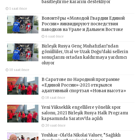
basitleştirme kararını destekliyor
1 saat önce
Волонтёры «Молодой Гвардии Единой
России» ликвидируют последствия
паводков на Урале и Дальнем Востоке
6 saat önce
Birleşik Rusya Genç Muhafızları’ndan
gönüllüler, Ural ve Uzak Doğu’daki sellerin
sonuçlarını ortadan kaldırmaya yardımcı
oluyor
10 saat önce
В Саратове по Народной программе
«Единой России»-2021 открылся
адаптивный спортзал «Новая высота»
18 saat önce
Yeni Yükseklik engellilere yönelik spor
salonu, 2021 Birleşik Rusya Halk Programı
kapsamında Saratov’da açıldı
20 saat önce
Yoshkar-Ola’da Nikolai Valuev, “Sağlıklı