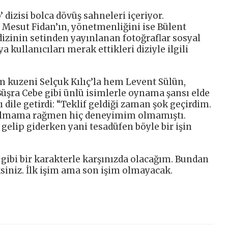
dizisi bolca dövüş sahneleri içeriyor.
e Mesut Fidan’ın, yönetmenliğini ise Bülent
dizinin setinden yayınlanan fotoğraflar sosyal
kullanıcıları merak ettikleri diziyle ilgili
 kuzeni Selçuk Kılıç’la hem Levent Sülün,
Büşra Cebe gibi ünlü isimlerle oynama şansı elde
dile getirdi: “Teklif geldiği zaman şok geçirdim.
almama rağmen hiç deneyimim olmamıştı.
gelip giderken yani tesadüfen böyle bir işin
ibi bir karakterle karşınızda olacağım. Bundan
siniz. İlk işim ama son işim olmayacak.