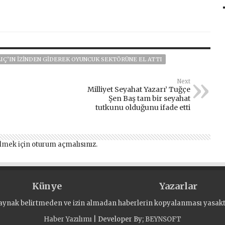
IÇ’IN IZINDEN GIDEREK OYUNCUK SEKTÖRÜNE EL ATTI
Next
Milliyet Seyahat Yazarı’ Tuğçe
Şen Baş tam bir seyahat
tutkunu olduğunu ifade etti
lmek için
oturum açmalısınız
.
Künye
Yazarlar
aynak belirtmeden ve izin almadan haberlerin kopyalanması yasaktı
Haber Yazılımı
| Developer By;
BEYNSOFT