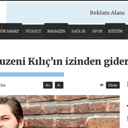
Reklam Alanı
ÜR SANAT
SİYASET
MAGAZİN
SAĞLIK
SPOR
EĞİTİM
uzeni Kılıç’ın izinden gid
🔊
gün
A+
A-
Dinle