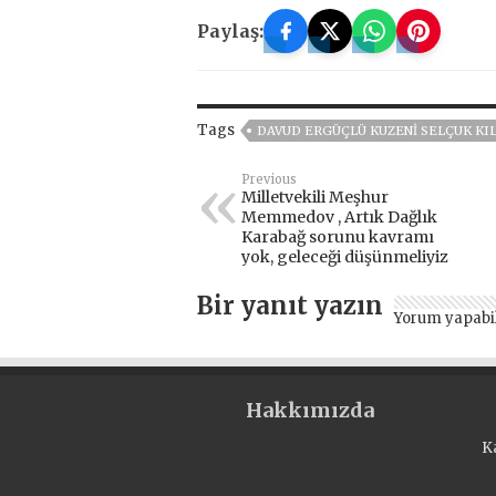
Paylaş:
Tags
DAVUD ERGÜÇLÜ KUZENI SELÇUK KIL
Previous
Milletvekili Meşhur
Memmedov , Artık Dağlık
Karabağ sorunu kavramı
yok, geleceği düşünmeliyiz
Bir yanıt yazın
Yorum yapabi
Hakkımızda
K