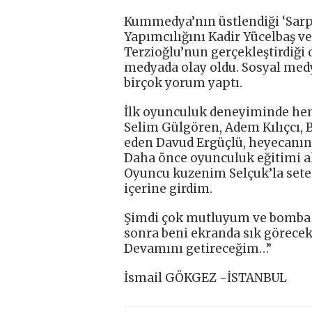
Kummedya’nın üstlendiği ‘Sarp’ 
Yapımcılığını Kadir Yücelbaş v
Terzioğlu’nun gerçekleştirdiği 
medyada olay oldu. Sosyal medya 
birçok yorum yaptı.
İlk oyunculuk deneyiminde hem
Selim Gülgören, Adem Kılıçcı, 
eden Davud Ergüçlü, heyecanını 
Daha önce oyunculuk eğitimi 
Oyuncu kuzenim Selçuk’la sete 
içerine girdim.
Şimdi çok mutluyum ve bomba g
sonra beni ekranda sık görecek
Devamını getireceğim…”
İsmail GÖKGEZ -İSTANBUL