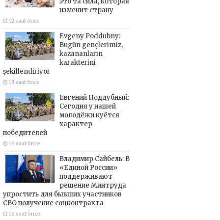
это та сила, которая
изменит страну
12 saat önce
Evgeny Poddubny:
Bugün gençlerimiz,
kazananların
karakterini
şekillendiriyor
13 saat önce
Евгений Поддубный:
Сегодня у нашей
молодёжи куётся
характер
победителей
16 saat önce
Владимир Сайбель: В
«Единой России»
поддерживают
решение Минтруда
упростить для бывших участников
СВО получение соцконтракта
18 saat önce