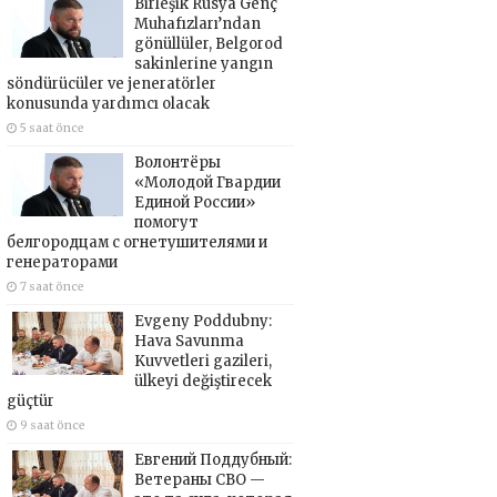
Birleşik Rusya Genç
Muhafızları’ndan
gönüllüler, Belgorod
sakinlerine yangın
söndürücüler ve jeneratörler
konusunda yardımcı olacak
5 saat önce
Волонтёры
«Молодой Гвардии
Единой России»
помогут
белгородцам с огнетушителями и
генераторами
7 saat önce
Evgeny Poddubny:
Hava Savunma
Kuvvetleri gazileri,
ülkeyi değiştirecek
güçtür
9 saat önce
Евгений Поддубный:
Ветераны СВО —