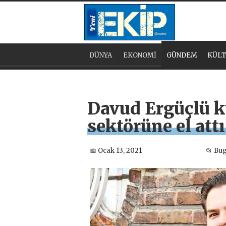
DÜNYA
EKONOMİ
GÜNDEM
KÜLT
Davud Ergüçlü k
sektörüne el attı
📅 Ocak 13, 2021
📂 Bu