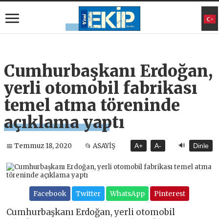
Cumhurbaşkanı Erdoğan,
yerli otomobil fabrikası
temel atma töreninde
açıklama yaptı
🔊
📅 Temmuz 18, 2020
📂 ASAYİŞ
A+
A-
Dinle
Facebook
Twitter
WhatsApp
Pinterest
Cumhurbaşkanı Erdoğan, yerli otomobil