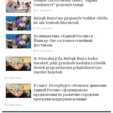
Yoshkar-Ola’da Nikolai Valuev, “Sağlıklı
Cumhuriyet” projesiyle tanıştı
13 saat önce
Birleşik Rusya’nın girişimiyle Yoshkar-Ola’da
bir aile festivali düzenlendi
20 saat önce
По инициативе «Единой России» в
Йошкар-Оле состоялся семейный
фестиваль
22 saat önce
St. Petersburg’da, Birleşik Rusya Kadın
Hareketi, şehir genelinde kadınlara yönelik
destek programlarının geliştirilmesi için
öneriler hazırladı
1 gün önce
В Санкт-Петербурге «Женское движение
Единой России» сформировало
предложения по развитию городских
программ поддержки женщин
1 gün önce