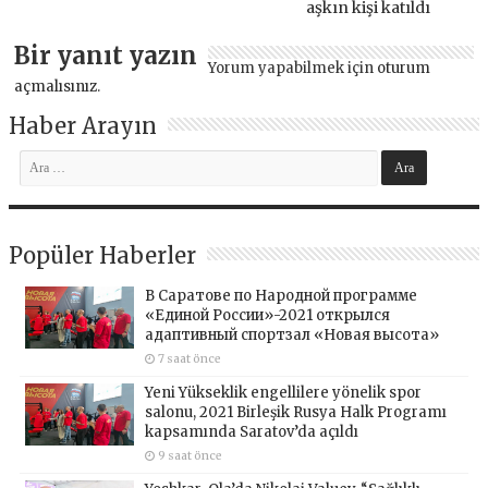
aşkın kişi katıldı
Bir yanıt yazın
Yorum yapabilmek için
oturum
açmalısınız
.
Haber Arayın
Popüler Haberler
В Саратове по Народной программе
«Единой России»-2021 открылся
адаптивный спортзал «Новая высота»
7 saat önce
Yeni Yükseklik engellilere yönelik spor
salonu, 2021 Birleşik Rusya Halk Programı
kapsamında Saratov’da açıldı
9 saat önce