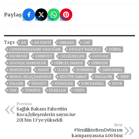
Paylaş:
Tags
AB
AK PARTİ
ANKARA
CHP
CUMHURBAŞKANI ERDOĞAN
DEVLET BAHÇELİ
DÜNYA
EKONOMİ
EMNİYET
GELIŞMELER
GOOGLE
GOOGLE HABERLER
GÜNCEL HABER
GÜNDEM
HABERLER
HAYAT
İLLER
ISTANBUL
JANDARMA
KEMAL KILIÇDAROĞLU
KÜLTÜR SANAT
MAGAZİN
MHP
SALGIN
SİYASET
SİYASİLER
SON DAKIKA
SPOR
TSK
TÜRKİYE
ÜLKELER
VIRÜS
Previous
Sağlık Bakanı Fahrettin
Koca,İyileşenlerin sayısı ise
201 bin 13’ye yükseldi
Next
#YenilikteBenDeVarım
kampanyasına 400 bini