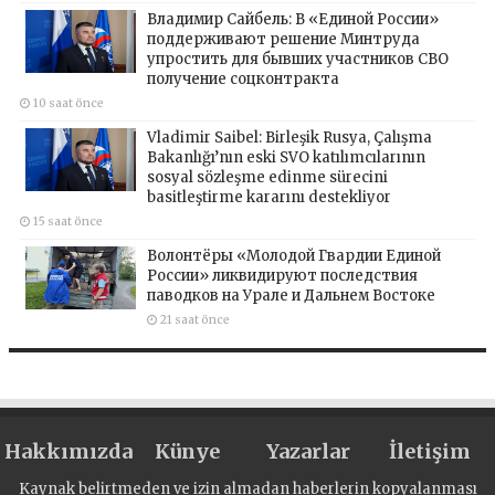
Владимир Сайбель: В «Единой России»
поддерживают решение Минтруда
упростить для бывших участников СВО
получение соцконтракта
10 saat önce
Vladimir Saibel: Birleşik Rusya, Çalışma
Bakanlığı’nın eski SVO katılımcılarının
sosyal sözleşme edinme sürecini
basitleştirme kararını destekliyor
15 saat önce
Волонтёры «Молодой Гвардии Единой
России» ликвидируют последствия
паводков на Урале и Дальнем Востоке
21 saat önce
Hakkımızda
Künye
Yazarlar
İletişim
Kaynak belirtmeden ve izin almadan haberlerin kopyalanması