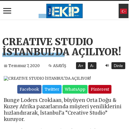
CREATIVE STUDIO
İSTANBUL’DA AÇILIYOR!
🔊
📅 Temmuz 7, 2020
📂 ASAYİŞ
A+
A-
Dinle
Facebook
Twitter
WhatsApp
Pinterest
Bunge Loders Croklaan, büyüyen Orta Doğu &
Kuzey Afrika pazarlarında müşteri yeniliklerini
hızlandırarak, İstanbul’a “Creative Studio”
kuruyor.