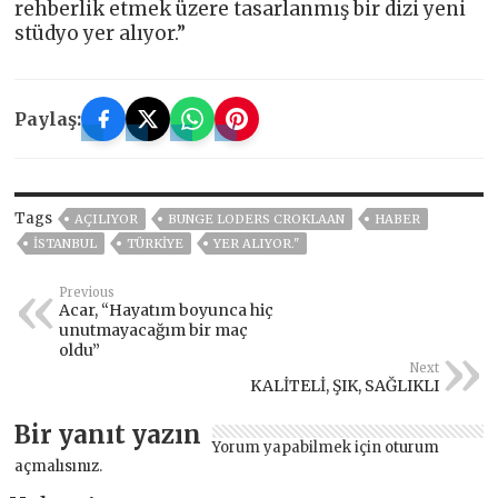
rehberlik etmek üzere tasarlanmış bir dizi yeni
stüdyo yer alıyor.”
Paylaş:
Tags
AÇILIYOR
BUNGE LODERS CROKLAAN
HABER
ISTANBUL
TÜRKİYE
YER ALIYOR."
Previous
Acar, “Hayatım boyunca hiç
unutmayacağım bir maç
oldu”
Next
KALİTELİ, ŞIK, SAĞLIKLI
Bir yanıt yazın
Yorum yapabilmek için
oturum
açmalısınız
.