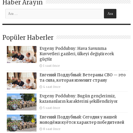
Haber Arayın
Popüler Haberler
Evgeny Poddubny: Hava Savunma
Kuvvetleri gazileri, ülkeyi değiştirecek
güçtür
1 saat önce
Евгений Поддубный: Ветераны СВО — это
та сила, которая изменит страну
4 saat önce
Evgeny Poddubny: Bugün gençlerimiz,
kazananların karakterini şekillendiriyor
5 saat önce
Евгений Поддубный: Сегодня у нашей
молодёжи куётся характер победителей
8 saat önce