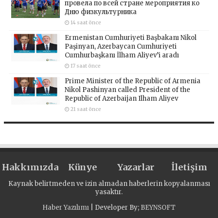
провела по всей стране мероприятия ко
Дню физкультурника
14 saat önce
Ermenistan Cumhuriyeti Başbakanı Nikol
Paşinyan, Azerbaycan Cumhuriyeti
Cumhurbaşkanı İlham Aliyev’i aradı
17 saat önce
Prime Minister of the Republic of Armenia
Nikol Pashinyan called President of the
Republic of Azerbaijan Ilham Aliyev
21 saat önce
Hakkımızda
Künye
Yazarlar
İletişim
Kaynak belirtmeden ve izin almadan haberlerin kopyalanması
yasaktır.
Haber Yazılımı
| Developer By;
BEYNSOFT