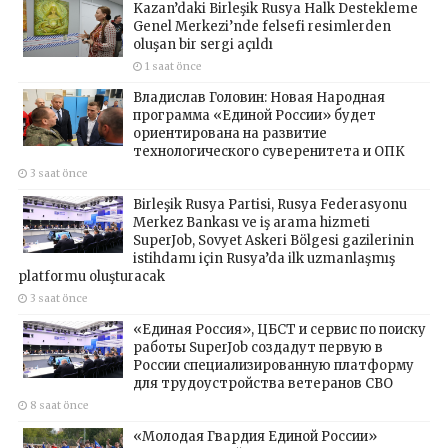
Kazan’daki Birleşik Rusya Halk Destekleme
Genel Merkezi’nde felsefi resimlerden
oluşan bir sergi açıldı
1 saat önce
Владислав Головин: Новая Народная
программа «Единой России» будет
ориентирована на развитие
технологического суверенитета и ОПК
3 saat önce
Birleşik Rusya Partisi, Rusya Federasyonu
Merkez Bankası ve iş arama hizmeti
SuperJob, Sovyet Askeri Bölgesi gazilerinin
istihdamı için Rusya’da ilk uzmanlaşmış
platformu oluşturacak
3 saat önce
«Единая Россия», ЦБСТ и сервис по поиску
работы SuperJob создадут первую в
России специализированную платформу
для трудоустройства ветеранов СВО
8 saat önce
«Молодая Гвардия Единой России»