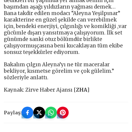
dedikleri bir yapımda yer almak benim için
başımdan aşağı yıldızların yağması demek…
Bana takdir edilen modacı “Aleyna Yeşilpınar”
karakterine en güzel şekilde can verebilmek
için, bendeki enerjiyi, çılgınlığı ve komikliği ,var
gücümle dışarı yansıtmaya çalışıyorum. İlk set
günümde sanki otuz bölümdür birlikte
çalışıyormuşçasına beni kucaklayan tüm ekibe
sonsuz teşekkürler ediyorum.
Bakalım çılgın Aleyna’yı ne tür maceralar
bekliyor, kısmetse görelim ve çok gülelim.”
sözleriyle anlattı.
Kaynak: Zirve Haber Ajansı [
ZHA
]
Paylaş: