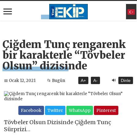
Çiğdem Tunç rengarenk
bir karakterle “Tövbeler
Olsun” dizisinde
🔊
📅 Ocak 12, 2021
📂 Bugün
A+
A-
Dinle
Facebook
Twitter
WhatsApp
Pinterest
Tövbeler Olsun Dizisinde Çiğdem Tunç
Sürprizi…