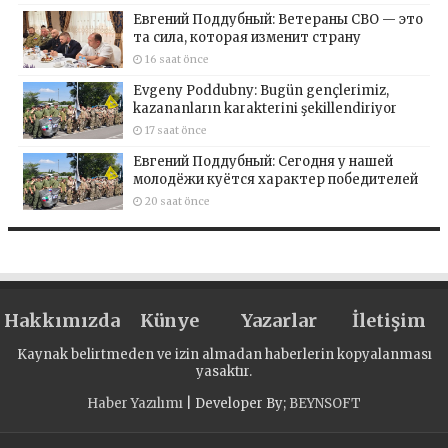
Евгений Поддубный: Ветераны СВО — это
та сила, которая изменит страну
16 saat önce
Evgeny Poddubny: Bugün gençlerimiz,
kazananların karakterini şekillendiriyor
17 saat önce
Евгений Поддубный: Сегодня у нашей
молодёжи куётся характер победителей
20 saat önce
Hakkımızda
Künye
Yazarlar
İletişim
Kaynak belirtmeden ve izin almadan haberlerin kopyalanması
yasaktır.
Haber Yazılımı
| Developer By;
BEYNSOFT