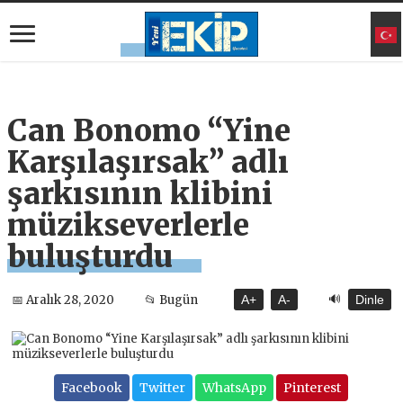
Can Bonomo “Yine
Karşılaşırsak” adlı
şarkısının klibini
müzikseverlerle
buluşturdu
🔊
📅 Aralık 28, 2020
📂 Bugün
A+
A-
Dinle
Facebook
Twitter
WhatsApp
Pinterest