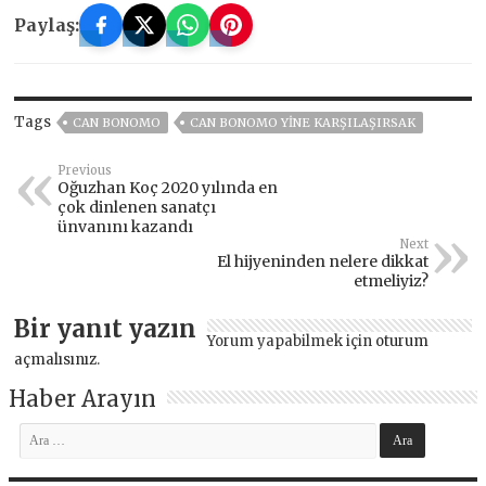
Paylaş:
Tags
CAN BONOMO
CAN BONOMO YINE KARŞILAŞIRSAK
Previous
Oğuzhan Koç 2020 yılında en
çok dinlenen sanatçı
ünvanını kazandı
Next
El hijyeninden nelere dikkat
etmeliyiz?
Bir yanıt yazın
Yorum yapabilmek için
oturum
açmalısınız
.
Haber Arayın