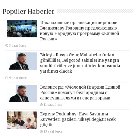
Popüler Haberler
Инклюзивные организации передали
Владиславу Головину предложения в
новую Народную программу «Единой
России»
3 saat önce
Birleşik Rusya Genç Muhafızları’ndan
gönüllüler, Belgorod sakinlerine yangın
söndürücüler ve jeneratörler konusunda
yardımcı olacak
9 saat önce
Волонтёры «Молодой Гвардии Единой
России» помогут белгородцам с
огнетушителями и генераторами
11 saat önce
Evgeny Poddubny: Hava Savunma
Kuvvetleri gazileri, ülkeyi değiştirecek
güçtür
13 saat önce