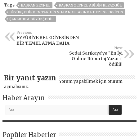
Tags
BAŞKAN ZEYNEL
BAŞKAN ZEYNEL ABİDİN BEYAZGÜL
BÜYÜKŞEHİRDEN TARİHİN SIFIR NOKTASINDA DEZENFEKSİYON
ŞANLIURFA BÜYÜKŞEHİR
Previous
EYYÜBİYE BELEDİYESİNDEN
BİR TEMEL ATMA DAHA
Next
Sedat Sarıkaya’ya “En İyi
Online Röportaj Yazarı”
ödülü!
Bir yanıt yazın
Yorum yapabilmek için
oturum
açmalısınız
.
Haber Arayın
Popüler Haberler