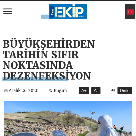
BÜYÜKŞEHİRDEN
TARİHİN SIFIR
NOKTASINDA
DEZENFEKSİYON
🔊
📅 Aralık 26, 2020
📂 Bugün
A+
A-
Dinle