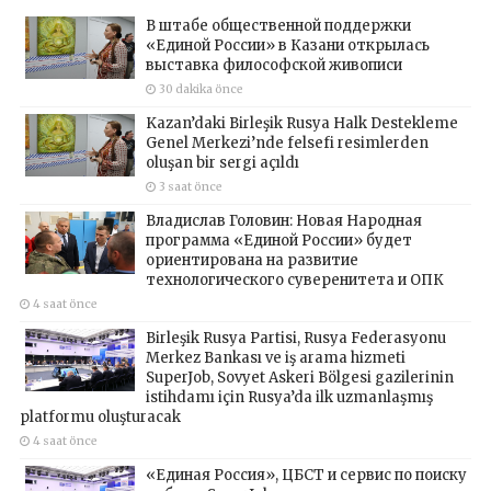
В штабе общественной поддержки
«Единой России» в Казани открылась
выставка философской живописи
30 dakika önce
Kazan’daki Birleşik Rusya Halk Destekleme
Genel Merkezi’nde felsefi resimlerden
oluşan bir sergi açıldı
3 saat önce
Владислав Головин: Новая Народная
программа «Единой России» будет
ориентирована на развитие
технологического суверенитета и ОПК
4 saat önce
Birleşik Rusya Partisi, Rusya Federasyonu
Merkez Bankası ve iş arama hizmeti
SuperJob, Sovyet Askeri Bölgesi gazilerinin
istihdamı için Rusya’da ilk uzmanlaşmış
platformu oluşturacak
4 saat önce
«Единая Россия», ЦБСТ и сервис по поиску