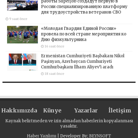
работы SuperJob создадут первую в
России специализированную платформу
для трудоустройства ветеранов СВО
9 saat önce
«Молодая Гвардия Единой России»
провела по всей стране мероприятия ко
Дню физкультурника
16 saat önce
Ermenistan Cumhuriyeti Başbakanı Nikol
Paşinyan, Azerbaycan Cumhuriyeti
Cumhurbaşkanı İlham Aliyev’i aradı
18 saat önce
Hakkımızda
Künye
Yazarlar
İletişim
Kaynak belirtmeden ve izin almadan haberlerin kopyalanması
yasaktır.
Haber Yazılımı
| Developer By;
BEYNSOFT