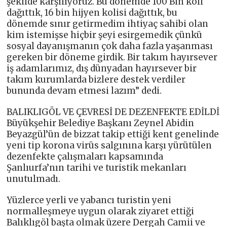
şekilde karşılıyoruz. Bu dönemde 100 Bin koli
dağıttık, 16 bin hijyen kolisi dağıttık, bu
dönemde sınır getirmedim ihtiyaç sahibi olan
kim istemişse hiçbir şeyi esirgemedik çünkü
sosyal dayanışmanın çok daha fazla yaşanması
gereken bir döneme girdik. Bir takım hayırsever
iş adamlarımız, dış dünyadan hayırsever bir
takım kurumlarda bizlere destek verdiler
bununda devam etmesi lazım” dedi.
BALIKLIGÖL VE ÇEVRESİ DE DEZENFEKTE EDİLDİ
Büyükşehir Belediye Başkanı Zeynel Abidin
Beyazgül’ün de bizzat takip ettiği kent genelinde
yeni tip korona virüs salgınına karşı yürütülen
dezenfekte çalışmaları kapsamında
Şanlıurfa’nın tarihi ve turistik mekanları
unutulmadı.
Yüzlerce yerli ve yabancı turistin yeni
normalleşmeye uygun olarak ziyaret ettiği
Balıklıgöl başta olmak üzere Dergah Camii ve