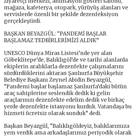
ziyaretçi merkezi, animasyon gösteri salonu,
mağaza, kafeterya, otopark, yürüyüş alanları ve
servislerde özenli bir şekilde dezenfeksiyon
gerçekleştirdi.
BAŞKAN BEYAZGÜL: ‘‘PANDEMİ BAŞLAR
BAŞLAMAZ TEDBİRLERİMİZİ ALDIK’’
UNESCO Dünya Miras Listesi’nde yer alan
Göbeklitepe’de, Balıklıgöl’de ve tarihi alanlarda
ekiplerin aralıklarla dezenfekte çalışmalarını
sürdürdüklerini aktaran Şanlıurfa Büyükşehir
Belediye Başkanı Zeynel Abidin Beyazgül,
“Pandemi başlar başlamaz Şanlıurfa’daki bütün
araç sahiplerine seslendik dedik ki gelin
araçlarınızı dezenfekte edelim dedik ve birkaç
yerde dezenfekte istasyonu kurduk. Vatandaşa bu
hizmeti ücretsiz olarak sunduk” dedi.
Başkan Beyazgül, “Balıklıgöldeyiz, balıklarımıza
yem verdik ama arkadaşlarımız periyodik olarak