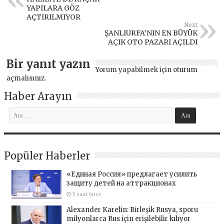
YAPILARA GÖZ
AÇTIRILMIYOR
Next
ŞANLIURFA’NIN EN BÜYÜK
AÇIK OTO PAZARI AÇILDI
Bir yanıt yazın
Yorum yapabilmek için
oturum
açmalısınız
.
Haber Arayın
Popüler Haberler
«Единая Россия» предлагает усилить
защиту детей на аттракционах
5 saat önce
Alexander Karelin: Birleşik Rusya, sporu
milyonlarca Rus için erişilebilir kılıyor