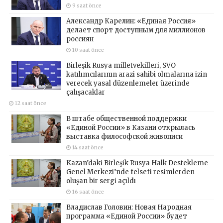
9 saat önce
Александр Карелин: «Единая Россия»
делает спорт доступным для миллионов
россиян
10 saat önce
Birleşik Rusya milletvekilleri, SVO
katılımcılarının arazi sahibi olmalarına izin
verecek yasal düzenlemeler üzerinde
çalışacaklar
12 saat önce
В штабе общественной поддержки
«Единой России» в Казани открылась
выставка философской живописи
14 saat önce
Kazan’daki Birleşik Rusya Halk Destekleme
Genel Merkezi’nde felsefi resimlerden
oluşan bir sergi açıldı
16 saat önce
Владислав Головин: Новая Народная
программа «Единой России» будет