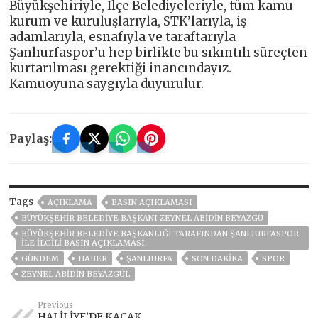
Büyükşehiriyle, İlçe Belediyeleriyle, tüm kamu
kurum ve kuruluşlarıyla, STK’larıyla, iş
adamlarıyla, esnafıyla ve taraftarıyla
Şanlıurfaspor’u hep birlikte bu sıkıntılı süreçten
kurtarılması gerektiği inancındayız.
Kamuoyuna saygıyla duyurulur.
Paylaş:
Tags
AÇIKLAMA
BASIN AÇIKLAMASI
BÜYÜKŞEHIR BELEDIYE BAŞKANI ZEYNEL ABIDIN BEYAZGÜ
BÜYÜKŞEHİR BELEDİYE BAŞKANLIĞI TARAFINDAN ŞANLIURFASPOR
İLE İLGİLİ BASIN AÇIKLAMASI
GÜNDEM
HABER
ŞANLIURFA
SON DAKIKA
SPOR
ZEYNEL ABİDİN BEYAZGÜL
Previous
HALİLİYE’DE KAÇAK