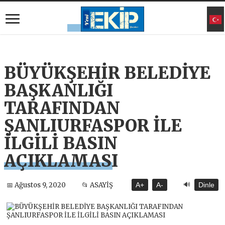
BÜYÜKŞEHİR BELEDİYE
BAŞKANLIĞI
TARAFINDAN
ŞANLIURFASPOR İLE
İLGİLİ BASIN
AÇIKLAMASI
🔊
📅 Ağustos 9, 2020
📂 ASAYİŞ
A+
A-
Dinle