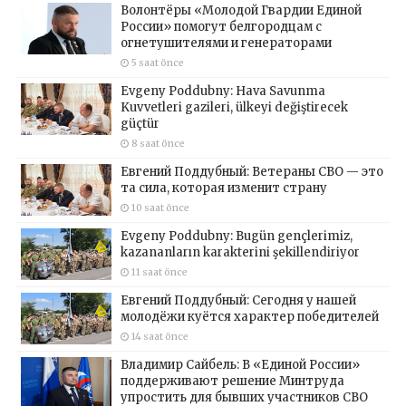
Волонтёры «Молодой Гвардии Единой
России» помогут белгородцам с
огнетушителями и генераторами
5 saat önce
Evgeny Poddubny: Hava Savunma
Kuvvetleri gazileri, ülkeyi değiştirecek
güçtür
8 saat önce
Евгений Поддубный: Ветераны СВО — это
та сила, которая изменит страну
10 saat önce
Evgeny Poddubny: Bugün gençlerimiz,
kazananların karakterini şekillendiriyor
11 saat önce
Евгений Поддубный: Сегодня у нашей
молодёжи куётся характер победителей
14 saat önce
Владимир Сайбель: В «Единой России»
поддерживают решение Минтруда
упростить для бывших участников СВО