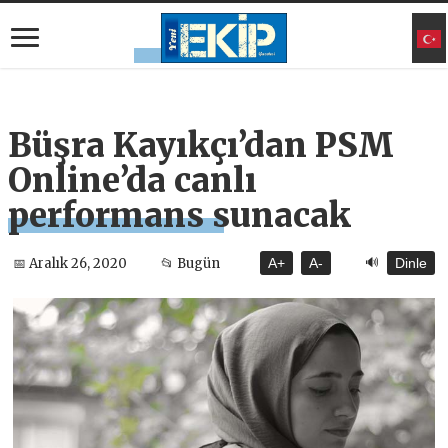
Büşra Kayıkçı’dan PSM
Online’da canlı
performans sunacak
🔊
📅 Aralık 26, 2020
📂 Bugün
A+
A-
Dinle