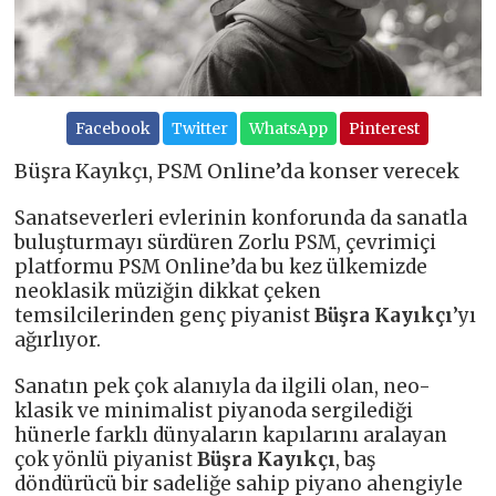
Facebook
Twitter
WhatsApp
Pinterest
Büşra Kayıkçı, PSM Online’da konser verecek
Sanatseverleri evlerinin konforunda da sanatla
buluşturmayı sürdüren Zorlu PSM, ç
evrimi
çi
platformu PSM Online’da bu kez ülkemizde
neoklasik müziğin dikkat çeken
temsilcilerinden genç piyanist
Büşra Kayıkçı
’yı
ağırlıyor.
Sanatın pek çok alanıyla da ilgili olan, neo-
klasik ve minimalist piyanoda sergilediği
hünerle farklı dünyaların kapılarını aralayan
çok yönlü piyanist
Büşra Kayıkçı
, baş
döndürücü bir sadeliğe sahip piyano ahengiyle