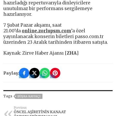
hazırladığı repertuvarıyla dinleyicilere
unutulmaz bir performans sergilemeye
hazırlanıyor.
7 Şubat Pazar akşamı, saat
21.00’da
online.zorlupsm.com
’a özel
yayınlanacak konserin biletleri passo.com.tr
üzerinden 23 Aralık tarihinden itibaren satışta.
Kaynak: Zirve Haber Ajansı [
ZHA
]
Paylaş:
Tags
BÜŞRA KAYIKÇI
Previous
ÖNCEL AŞİRETİNİN KANAAT