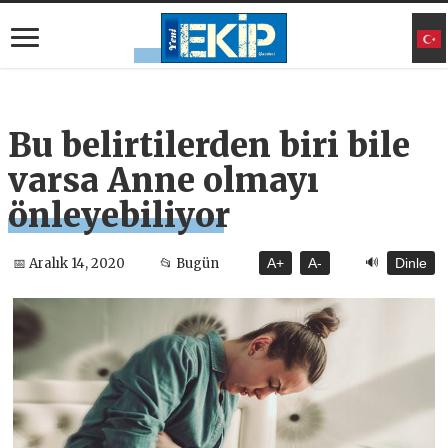
Bu belirtilerden biri bile
varsa Anne olmayı
önleyebiliyor
🔊
📅 Aralık 14, 2020
📂 Bugün
A+
A-
Dinle