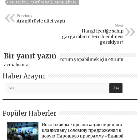
TEDAVIYLE ÇÖZÜM SAĞLANABILIYOR
Previous
Aranjörüyle düet yaptı
Next
Hangi içeriğe sahip
gargaraların tercih edilmesi
gerekiyor?
Bir yanıt yazın
Yorum yapabilmek için
oturum
açmalısınız
.
Haber Arayın
Popüler Haberler
Инклюзивные организации передали
Владиславу Головину предложения в
новую Народную программу «Единой