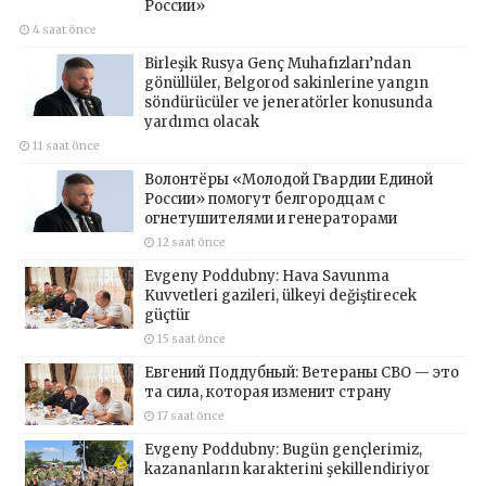
России»
4 saat önce
Birleşik Rusya Genç Muhafızları’ndan
gönüllüler, Belgorod sakinlerine yangın
söndürücüler ve jeneratörler konusunda
yardımcı olacak
11 saat önce
Волонтёры «Молодой Гвардии Единой
России» помогут белгородцам с
огнетушителями и генераторами
12 saat önce
Evgeny Poddubny: Hava Savunma
Kuvvetleri gazileri, ülkeyi değiştirecek
güçtür
15 saat önce
Евгений Поддубный: Ветераны СВО — это
та сила, которая изменит страну
17 saat önce
Evgeny Poddubny: Bugün gençlerimiz,
kazananların karakterini şekillendiriyor