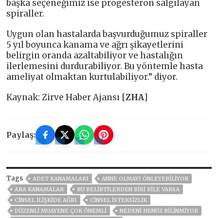
başka seçeneğimiz ise progesteron salgılayan
spiraller.
Uygun olan hastalarda başvurduğumuz spiraller
5 yıl boyunca kanama ve ağrı şikayetlerini
belirgin oranda azaltabiliyor ve hastalığın
ilerlemesini durdurabiliyor. Bu yöntemle hasta
ameliyat olmaktan kurtulabiliyor.” diyor.
Kaynak: Zirve Haber Ajansı [
ZHA
]
Paylaş:
Tags
ADET KANAMALARI
ANNE OLMAYI ÖNLEYEBILIYOR
ARA KANAMALAR
BU BELIRTILERDEN BIRI BILE VARSA
CINSEL ILIŞKIDE AĞRI
CINSEL ISTEKSIZLIK
DÜZENLI MUAYENE ÇOK ÖNEMLI
NEDENI HENÜZ BILINMIYOR