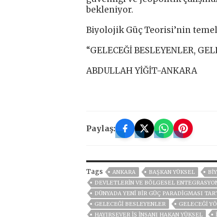
bekleniyor.
Biyolojik Güç Teorisi’nin teme
“GELECEĞİ BESLEYENLER, GELE
ABDULLAH YİĞİT-ANKARA
Paylaş:
Tags
ANKARA
BAŞKAN YÜKSEL
Bİ
DEVLETLERIN VE BÖLGESEL ENTEGRASYO
DÜNYADA YENİ BİR GÜÇ PARADİGMASI TAR
GELECEĞİ BESLEYENLER
GELECEĞİ Y
HAYIRSEVER IŞ INSANI HAKAN YÜKSEL