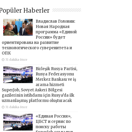
Popüler Haberler
Владислав Головин:
Новая Народная
программа «Единой
России» будет
ориентирована на развитие
технологического суверенитета и
ОПК
31 dakika önce
Birleşik Rusya Partisi,
Rusya Federasyonu
Merkez Bankası ve iş
arama hizmeti
SuperJob, Sovyet Askeri Bölgesi
gazilerinin istihdamı için Rusya’da ilk
uzmanlaşmış platformu oluşturacak
31 dakika önce
«Единая Россия»,
ЦБСТ и сервис по
поиску работы