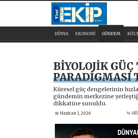
DÜNYA
EKONOMİ
GÜNDEM
KÜLT
BİYOLOJİK GÜÇ
PARADİGMASI 
Küresel güç dengelerinin hızla 
gündemin merkezine yerleştiğ
dikkatine sunuldu.
📅 Haziran 1, 2026
📂 G