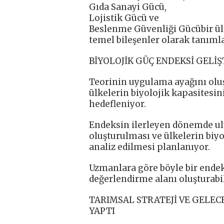
Gıda Sanayi Gücü,
Lojistik Gücü ve
Beslenme Güvenliği Gücübir ülk
temel bileşenler olarak tanıml
BİYOLOJİK GÜÇ ENDEKSİ GELİŞ
Teorinin uygulama ayağını oluş
ülkelerin biyolojik kapasitesi
hedefleniyor.
Endeksin ilerleyen dönemde ulus
oluşturulması ve ülkelerin biyo
analiz edilmesi planlanıyor.
Uzmanlara göre böyle bir endeks
değerlendirme alanı oluşturabil
TARIMSAL STRATEJİ VE GELECE
YAPTI