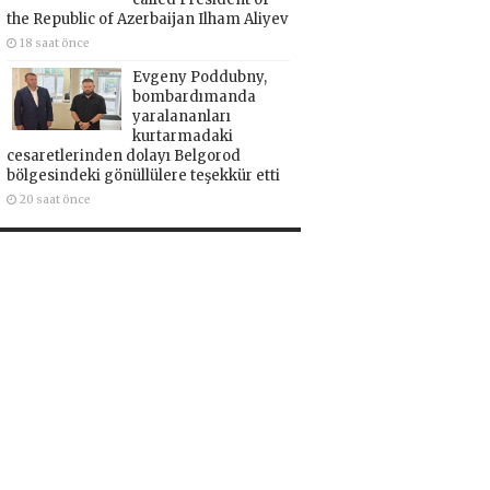
the Republic of Azerbaijan Ilham Aliyev
18 saat önce
Evgeny Poddubny,
bombardımanda
yaralananları
kurtarmadaki
cesaretlerinden dolayı Belgorod
bölgesindeki gönüllülere teşekkür etti
20 saat önce