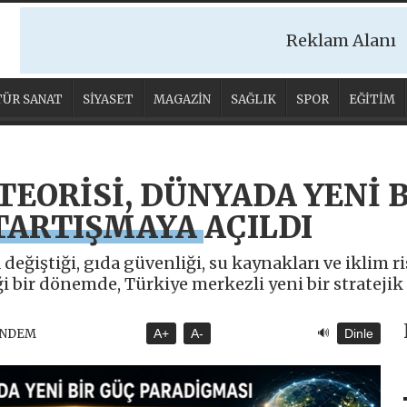
Reklam Alanı
ÜR SANAT
SİYASET
MAGAZİN
SAĞLIK
SPOR
EĞİTİM
 TEORİSİ, DÜNYADA YENİ 
TARTIŞMAYA AÇILDI
değiştiği, gıda güvenliği, su kaynakları ve iklim ri
i bir dönemde, Türkiye merkezli yeni bir strate
🔊
ÜNDEM
A+
A-
Dinle