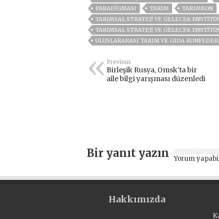
PARADİGMASI
TARIM
TARIMKON
TARIMSAL STRATEJİ VE GELECEK ENSTİTÜSÜ
TARIMSAL STRATEJI VE GELECEK ENSTITÜ
ULUSLARARASI TARIM VE GIDA KONFEDE
Previous
Birleşik Rusya, Omsk’ta bir
aile bilgi yarışması düzenledi
Bir yanıt yazın
Yorum yapabi
Hakkımızda
K