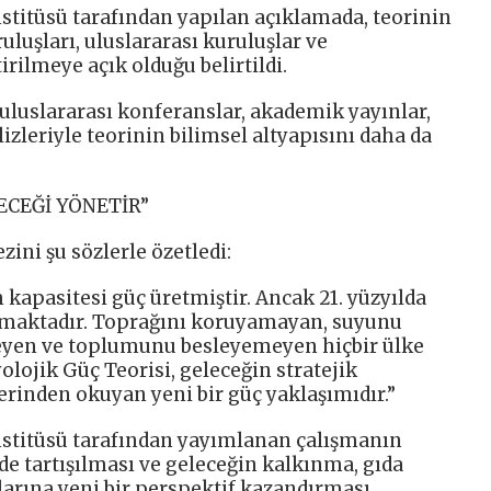
nstitüsü tarafından yapılan açıklamada, teorinin
luşları, uluslararası kuruluşlar ve
irilmeye açık olduğu belirtildi.
luslararası konferanslar, akademik yayınlar,
izleriyle teorinin bilimsel altyapısını daha da
ECEĞİ YÖNETİR”
zini şu sözlerle özetledi:
 kapasitesi güç üretmiştir. Ancak 21. yüzyılda
maktadır. Toprağını koruyamayan, suyunu
yen ve toplumunu besleyemeyen hiçbir ülke
lojik Güç Teorisi, geleceğin stratejik
erinden okuyan yeni bir güç yaklaşımıdır.”
nstitüsü tarafından yayımlanan çalışmanın
de tartışılması ve geleceğin kalkınma, gıda
larına yeni bir perspektif kazandırması