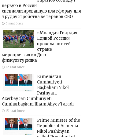
SuperJob создадут
первую в России
специализированную платформу для
трудоустройства ветеранов СВО
6 saat önce
«Молодая Гвардия
Единой России»
провела по всей
стране
мероприятия ко Дню
физкультурника
12 saat önce
Ermenistan
Cumhuriyeti
Başbakanı Nikol
Paşinyan,
Azerbaycan Cumhuriyeti
Cumhurbaşkanı İlham Aliyev’i aradı
15 saat önce
Prime Minister of the
Republic of Armenia
Nikol Pashinyan
called President of