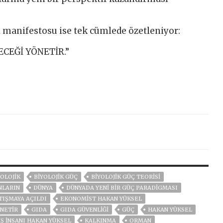
l manifestosu ise tek cümlede özetleniyor:
CEĞİ YÖNETİR.”
YOLOJİK
BIYOLOJIK GÜÇ
BİYOLOJİK GÜÇ TEORİSİ
NLARIN
DÜNYA
DÜNYADA YENİ BİR GÜÇ PARADİGMASI
TIŞMAYA AÇILDI
EKONOMIST HAKAN YÜKSEL
ÖNETİR
GIDA
GIDA GÜVENLIĞI
GÜÇ
HAKAN YÜKSEL
IŞ INSANI HAKAN YÜKSEL
KALKINMA
ORMAN