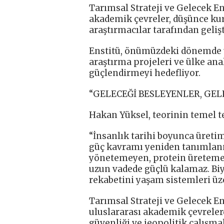
Tarımsal Strateji ve Gelecek E
akademik çevreler, düşünce kuru
araştırmacılar tarafından gelişt
Enstitü, önümüzdeki dönemde u
araştırma projeleri ve ülke anal
güçlendirmeyi hedefliyor.
“GELECEĞİ BESLEYENLER, GEL
Hakan Yüksel, teorinin temel te
“İnsanlık tarihi boyunca üretim
güç kavramı yeniden tanımlan
yönetemeyen, protein üreteme
uzun vadede güçlü kalamaz. Biyo
rekabetini yaşam sistemleri üz
Tarımsal Strateji ve Gelecek E
uluslararası akademik çevreler
güvenliği ve jeopolitik çalışma