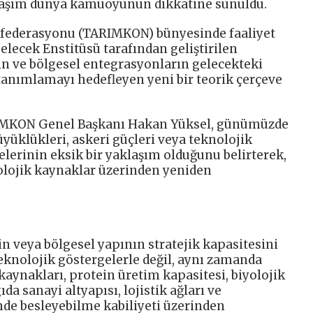
aklaşım dünya kamuoyunun dikkatine sunuldu.
nfederasyonu (TARIMKON) bünyesinde faaliyet
elecek Enstitüsü tarafından geliştirilen
rin ve bölgesel entegrasyonların gelecekteki
 tanımlamayı hedefleyen yeni bir teorik çerçeve
ARIMKON Genel Başkanı Hakan Yüksel, günümüzde
yüklükleri, askeri güçleri veya teknolojik
elerinin eksik bir yaklaşım olduğunu belirterek,
olojik kaynaklar üzerinden yeniden
nin veya bölgesel yapının stratejik kapasitesini
teknolojik göstergelerle değil, aynı zamanda
 kaynakları, protein üretim kapasitesi, biyolojik
ıda sanayi altyapısı, lojistik ağları ve
de besleyebilme kabiliyeti üzerinden