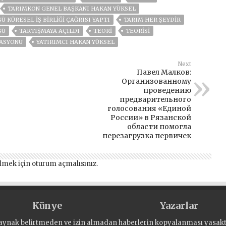
TARIMKON GENEL BAŞKANI HAKAN YÜKSEL
 KÜRESEL İŞ BİRLİĞİ ÇAĞRISI YAPTI
TARIM HER ŞEYDIR
SÜ
TARTIŞMAYA AÇILDI
TEORI
TEORİSİ
RASYONU
YATIRIMCI HAKAN YÜKSEL
Next
Павел Малков:
Организованному
проведению
предварительного
голосования «Единой
России» в Рязанской
области помогла
перезагрузка первичек
lmek için
oturum açmalısınız
.
Künye
Yazarlar
aynak belirtmeden ve izin almadan haberlerin kopyalanması yasaktı