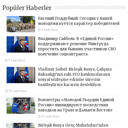
Popüler Haberler
Евгений Поддубный: Сегодня у нашей
молодёжи куётся характер победителей
2 saat önce
Владимир Сайбель: В «Единой России»
поддерживают решение Минтруда
упростить для бывших участников СВО
получение соцконтракта
5 saat önce
Vladimir Saibel: Birleşik Rusya, Çalışma
Bakanlığı’nın eski SVO katılımcılarının
sosyal sözleşme edinme sürecini
basitleştirme kararını destekliyor
10 saat önce
Волонтёры «Молодой Гвардии Единой
России» ликвидируют последствия
паводков на Урале и Дальнем Востоке
15 saat önce
Birleşik Rusya Genç Muhafızları’ndan