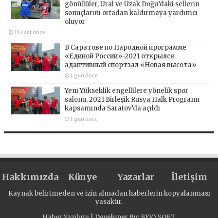
gönüllüler, Ural ve Uzak Doğu’daki sellerin
sonuçlarını ortadan kaldırmaya yardımcı
oluyor
19 saat önce
В Саратове по Народной программе
«Единой России»-2021 открылся
адаптивный спортзал «Новая высота»
1 gün önce
Yeni Yükseklik engellilere yönelik spor
salonu, 2021 Birleşik Rusya Halk Programı
kapsamında Saratov’da açıldı
1 gün önce
Hakkımızda
Künye
Yazarlar
İletişim
Kaynak belirtmeden ve izin almadan haberlerin kopyalanması
yasaktır.
Haber Yazılımı
| Developer By;
BEYNSOFT