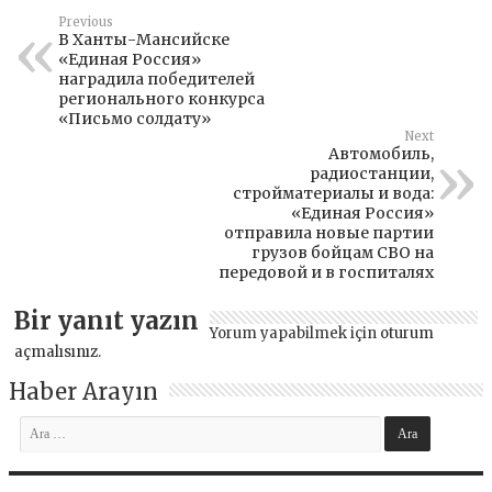
Previous
В Ханты-Мансийске
«Единая Россия»
наградила победителей
регионального конкурса
«Письмо солдату»
Next
Автомобиль,
радиостанции,
стройматериалы и вода:
«Единая Россия»
отправила новые партии
грузов бойцам СВО на
передовой и в госпиталях
Bir yanıt yazın
Yorum yapabilmek için
oturum
açmalısınız
.
Haber Arayın