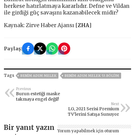
herkese hatırlatmaya kararlıdır. Defne ve Vildan
ile girdiği güç savaşını kazanabilecek midir?
Kaynak: Zirve Haber Ajansı [
ZHA
]
Paylaş:
Tags
BENIM ADIM MELEK
BENIM ADIM MELEK 53.BÖLÜM
Previous
Burun estetiği maske
takmaya engel değil!
Next
LG, 2021 Serisi Premium
TV’lerini Satışa Sunuyor
Bir yanıt yazın
Yorum yapabilmek için
oturum