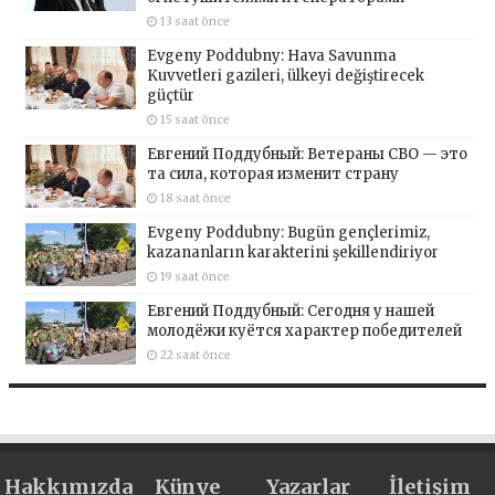
13 saat önce
Evgeny Poddubny: Hava Savunma
Kuvvetleri gazileri, ülkeyi değiştirecek
güçtür
15 saat önce
Евгений Поддубный: Ветераны СВО — это
та сила, которая изменит страну
18 saat önce
Evgeny Poddubny: Bugün gençlerimiz,
kazananların karakterini şekillendiriyor
19 saat önce
Евгений Поддубный: Сегодня у нашей
молодёжи куётся характер победителей
22 saat önce
Hakkımızda
Künye
Yazarlar
İletişim