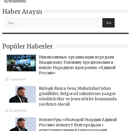
açmalısınız
.
Haber Arayın
Popüler Haberler
Инклюзивные организации передали
Владиславу Головину предложения в
новую Народную программу «Единой
России»
5 saat önce
Birleşik Rusya Genç Muhafızları’ndan
gönüllüler, Belgorod sakinlerine yangın
söndürücüler ve jeneratörler konusunda
yardımcı olacak
12 saat önce
Волонтёры «Молодой Гвардии Единой
России» помогут белгородцам с
огнетушителями и генераторами