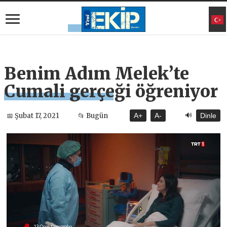
Benim Adım Melek’te
Cumali gerçeği öğreniyor
🔊
📅 Şubat 17, 2021
📂 Bugün
A+
A-
Dinle