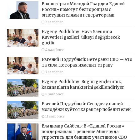
Волонтёры «Молодой Гвардии Единой
России» помогут белгородцам с
огнетушителями и генераторами
2 saat önce
Evgeny Poddubny: Hava Savunma
Kuvvetleri gazileri, ülkeyi değiştirecek
güçtür
4 saat önce
Евгений Поддубный: Ветераны СВО — это
та сила, которая изменит страну
7 saat önce
Evgeny Poddubny: Bugün gençlerimiz,
kazananların karakterini şekillendiriyor
8 saat önce
Евгений Поддубный: Сегодня у нашей
молодёжи куётся характер победителей
11 saat önce
Владимир Сайбель: В «Единой России»
поддерживают решение Минтруда
упростить для бывших участников СВО