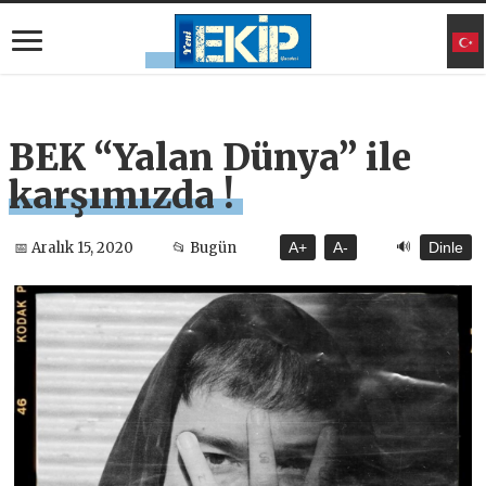
BEK “Yalan Dünya” ile
karşımızda !
🔊
📅 Aralık 15, 2020
📂 Bugün
A+
A-
Dinle