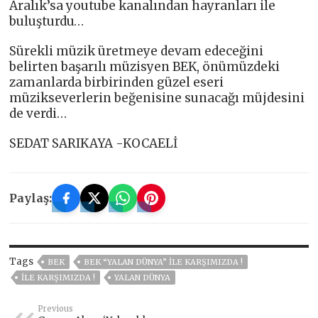
Aralık’sa youtube kanalından hayranları ile
buluşturdu…
Sürekli müzik üretmeye devam edeceğini
belirten başarılı müzisyen BEK, önümüzdeki
zamanlarda birbirinden güzel eseri
müzikseverlerin beğenisine sunacağı müjdesini
de verdi…
SEDAT SARIKAYA -KOCAELİ
Paylaş:
Tags
BEK
BEK “YALAN DÜNYA” ILE KARŞIMIZDA !
ILE KARŞIMIZDA !
YALAN DÜNYA
Previous