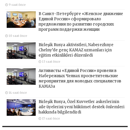
9 saat önce
В Санкт-Петербурге «Женское движение
Единой России» сформировало
предложения по развитию городских
программ поддержки женщин
10 saat önce
Birleşik Rusya aktivistleri, Naberezhnye
Chelny’de genç KAMAZ uzmanları için
eğitim etkinlikleri düzenledi
13 saat önce
Активисты «Единой России» провели в
Набережных Челнах просветительские
мероприятия для молодых специалистов
КАМАЗа
14 saat önce
Birleşik Rusya, Özel Kuvvetler askerlerinin
aile üyelerini yeni hükümet destek önlemleri
hakkında bilgilendirdi
17 saat önce