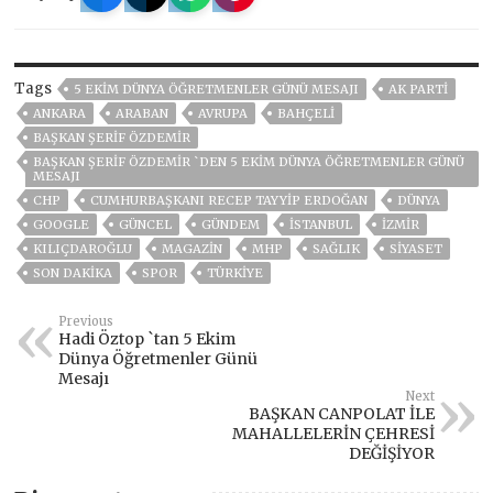
Tags
5 EKIM DÜNYA ÖĞRETMENLER GÜNÜ MESAJI
AK PARTİ
ANKARA
ARABAN
AVRUPA
BAHÇELİ
BAŞKAN ŞERİF ÖZDEMİR
BAŞKAN ŞERIF ÖZDEMIR `DEN 5 EKIM DÜNYA ÖĞRETMENLER GÜNÜ
MESAJI
CHP
CUMHURBAŞKANI RECEP TAYYIP ERDOĞAN
DÜNYA
GOOGLE
GÜNCEL
GÜNDEM
ISTANBUL
İZMIR
KILIÇDAROĞLU
MAGAZİN
MHP
SAĞLIK
SİYASET
SON DAKIKA
SPOR
TÜRKİYE
Previous
Hadi Öztop `tan 5 Ekim
Dünya Öğretmenler Günü
Mesajı
Next
BAŞKAN CANPOLAT İLE
MAHALLELERİN ÇEHRESİ
DEĞİŞİYOR