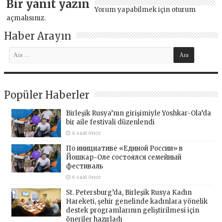
Bir yanıt yazın
Yorum yapabilmek için
oturum
açmalısınız
.
Haber Arayın
Popüler Haberler
Birleşik Rusya’nın girişimiyle Yoshkar-Ola’da
bir aile festivali düzenlendi
4 saat önce
По инициативе «Единой России» в
Йошкар-Оле состоялся семейный
фестиваль
6 saat önce
St. Petersburg’da, Birleşik Rusya Kadın
Hareketi, şehir genelinde kadınlara yönelik
destek programlarının geliştirilmesi için
öneriler hazırladı