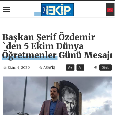
Başkan Şerif Özdemir
`den 5 Ekim Dünya
Öğretmenler Günü Mesajı
🔊
📅 Ekim 4, 2020
📂 ASAYİŞ
A+
A-
Dinle