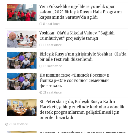
Yeni Yükseklik engellilere yönelik spor
salonu, 2021 Birleşik Rusya Halk Programı
kapsamında Saratov’da açıldı
8 saat önce
Yoshkar-Ola’da Nikolai Valuev, “Sağlıklı
Cumhuriyet” projesiyle tanıştı
12 saat önce
Birleşik Rusya’nın girişimiyle Yoshkar-Ola’da
bir aile festivali düzenlendi
18 saat önce
По инициативе «Единой России» в
Йошкар-Оле состоялся семейный
фестиваль
21 saat önce
St. Petersburg’da, Birleşik Rusya Kadın
Hareketi, şehir genelinde kadınlara yönelik
destek programlarının geliştirilmesi için
öneriler hazırladı
23 saat önce