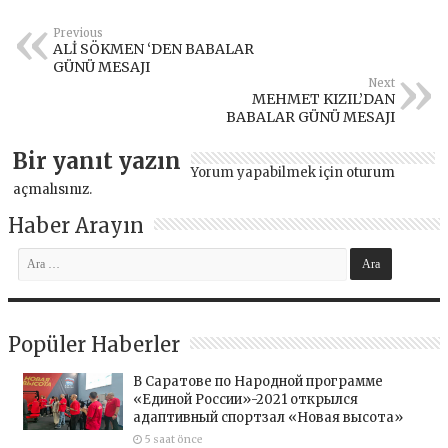
Previous
ALİ SÖKMEN ‘DEN BABALAR
GÜNÜ MESAJI
Next
MEHMET KIZIL’DAN
BABALAR GÜNÜ MESAJI
Bir yanıt yazın
Yorum yapabilmek için
oturum
açmalısınız
.
Haber Arayın
Popüler Haberler
В Саратове по Народной программе
«Единой России»-2021 открылся
адаптивный спортзал «Новая высота»
5 saat önce