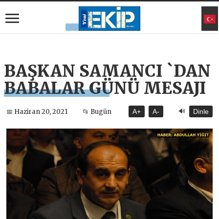
BAŞKAN SAMANCI `DAN
BABALAR GÜNÜ MESAJI
🔊
📅 Haziran 20, 2021
📂 Bugün
A+
A-
Dinle