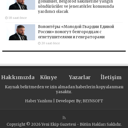
gönüllüler, Belgorod sakinlerine yangın
söndürücüler ve jeneratörler konusunda
yardımcı olacak
18 saat önce
Волонтёры «Молодой Гвардии Единой
России» помогут белгородцам с
огнетушителями и генераторами
20 saat önce
Hakkımızda
Künye
Yazarlar
İletişim
Kaynak belirtmeden ve izin almadan haberlerin kopyalanması
yasaktır.
Haber Yazılımı
| Developer By;
BEYNSOFT
Copyright © 2026 Yeni Ekip Gazetesi - Bütün Hakları Saklıdır.