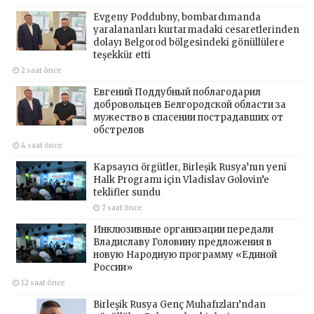
Evgeny Poddubny, bombardımanda
yaralananları kurtarmadaki cesaretlerinden
dolayı Belgorod bölgesindeki gönüllülere
teşekkür etti
2 saat önce
Евгений Поддубный поблагодарил
добровольцев Белгородской области за
мужество в спасении пострадавших от
обстрелов
4 saat önce
Kapsayıcı örgütler, Birleşik Rusya’nın yeni
Halk Programı için Vladislav Golovin’e
teklifler sundu
7 saat önce
Инклюзивные организации передали
Владиславу Головину предложения в
новую Народную программу «Единой
России»
12 saat önce
Birleşik Rusya Genç Muhafızları’ndan