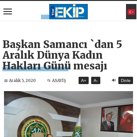
Başkan Samancı `dan 5
Aralık Dünya Kadın
Hakları Günü mesajı
🔊
📅 Aralık 5, 2020
📂 ASAYİŞ
A+
A-
Dinle