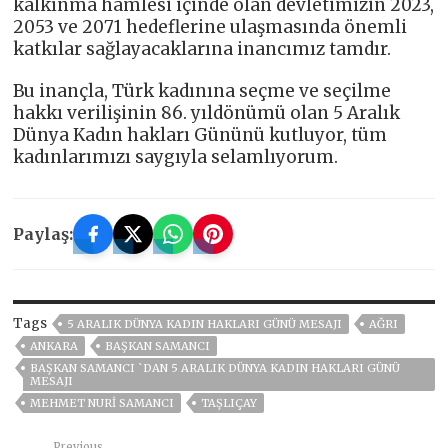
kalkınma hamlesi içinde olan devletimizin 2023,
2053 ve 2071 hedeflerine ulaşmasında önemli
katkılar sağlayacaklarına inancımız tamdır.
Bu inançla, Türk kadınına seçme ve seçilme
hakkı verilişinin 86. yıldönümü olan 5 Aralık
Dünya Kadın hakları Gününü kutluyor, tüm
kadınlarımızı saygıyla selamlıyorum.
Paylaş:
Tags
5 ARALIK DÜNYA KADIN HAKLARI GÜNÜ MESAJI
AĞRI
ANKARA
BAŞKAN SAMANCI
BAŞKAN SAMANCI `DAN 5 ARALIK DÜNYA KADIN HAKLARI GÜNÜ
MESAJI
MEHMET NURİ SAMANCI
TAŞLIÇAY
Previous