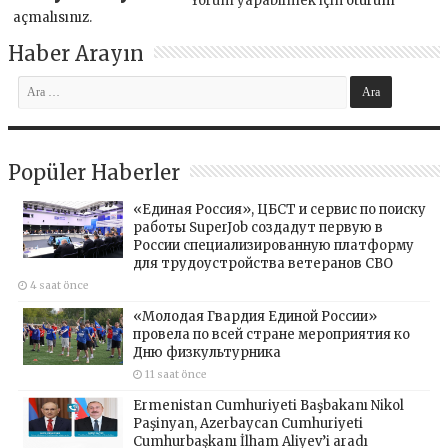
Yorum yapabilmek için
oturum
açmalısınız
.
Haber Arayın
Popüler Haberler
«Единая Россия», ЦБСТ и сервис по поиску
работы SuperJob создадут первую в
России специализированную платформу
для трудоустройства ветеранов СВО
4 saat önce
«Молодая Гвардия Единой России»
провела по всей стране мероприятия ко
Дню физкультурника
11 saat önce
Ermenistan Cumhuriyeti Başbakanı Nikol
Paşinyan, Azerbaycan Cumhuriyeti
Cumhurbaşkanı İlham Aliyev’i aradı