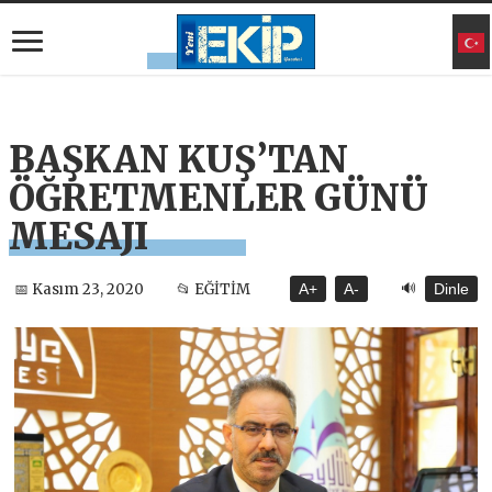
BAŞKAN KUŞ’TAN
ÖĞRETMENLER GÜNÜ
MESAJI
🔊
📅 Kasım 23, 2020
📂 EĞİTİM
A+
A-
Dinle