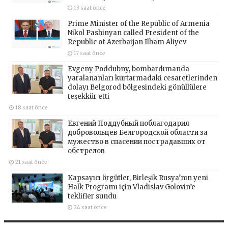
13 saat önce
Prime Minister of the Republic of Armenia
Nikol Pashinyan called President of the
Republic of Azerbaijan Ilham Aliyev
17 saat önce
Evgeny Poddubny, bombardımanda
yaralananları kurtarmadaki cesaretlerinden
dolayı Belgorod bölgesindeki gönüllülere
teşekkür etti
18 saat önce
Евгений Поддубный поблагодарил
добровольцев Белгородской области за
мужество в спасении пострадавших от
обстрелов
21 saat önce
Kapsayıcı örgütler, Birleşik Rusya’nın yeni
Halk Programı için Vladislav Golovin’e
teklifler sundu
24 saat önce