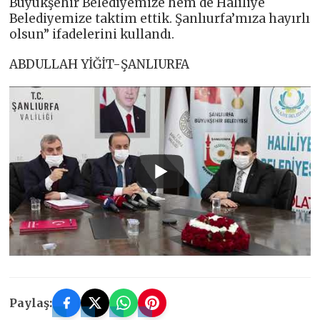
Büyükşehir Belediyemize hem de Haliliye
Belediyemize taktim ettik. Şanlıurfa’mıza hayırlı
olsun” ifadelerini kullandı.
ABDULLAH YİĞİT-ŞANLIURFA
Paylaş: