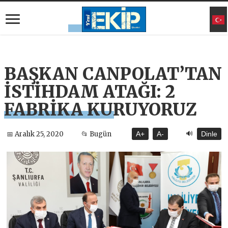
BAŞKAN CANPOLAT’TAN
İSTİHDAM ATAĞI: 2
FABRİKA KURUYORUZ
🔊
📅 Aralık 25, 2020
📂 Bugün
A+
A-
Dinle