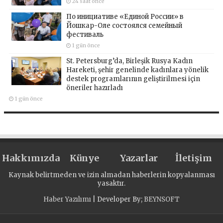
24 saat önce
По инициативе «Единой России» в
Йошкар-Оле состоялся семейный
фестиваль
1 gün önce
St. Petersburg’da, Birleşik Rusya Kadın
Hareketi, şehir genelinde kadınlara yönelik
destek programlarının geliştirilmesi için
öneriler hazırladı
1 gün önce
Hakkımızda
Künye
Yazarlar
İletişim
Kaynak belirtmeden ve izin almadan haberlerin kopyalanması
yasaktır.
Haber Yazılımı
| Developer By;
BEYNSOFT