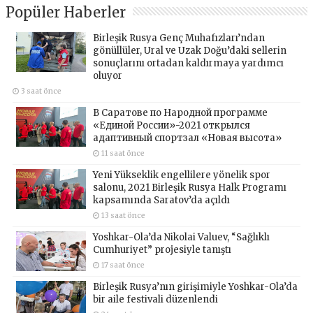
Popüler Haberler
Birleşik Rusya Genç Muhafızları’ndan
gönüllüler, Ural ve Uzak Doğu’daki sellerin
sonuçlarını ortadan kaldırmaya yardımcı
oluyor
3 saat önce
В Саратове по Народной программе
«Единой России»-2021 открылся
адаптивный спортзал «Новая высота»
11 saat önce
Yeni Yükseklik engellilere yönelik spor
salonu, 2021 Birleşik Rusya Halk Programı
kapsamında Saratov’da açıldı
13 saat önce
Yoshkar-Ola’da Nikolai Valuev, “Sağlıklı
Cumhuriyet” projesiyle tanıştı
17 saat önce
Birleşik Rusya’nın girişimiyle Yoshkar-Ola’da
bir aile festivali düzenlendi