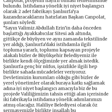
Canpolat, projenin hayırlı olması temennisinde
bulundu. İstihdama yönelik iyi niyet başlangıcı
olarak 2 adet fabrikayı Şanlıurfa’ya
kazandıracaklarını hatırlatan Başkan Canpolat,
şunları söyledi:
“Sayın Valimiz Abdullah Erin’in daha önceden
başlattığı Ayakkabıcılar Sitesi adı altında,
gittikçe de büyüyen ve aynı zamanda tekstilinde
yer aldığı, Şanlıurfa’daki istihdamla ilgili
topluma yararlı, toplumu kapsayan projeyle
alakalı bizler de Büyükşehir Belediyemiz ile
birlikte kendi ölçeğimizde yer almak istedik.
Şanlıurfa genç bir nüfus, işsizlikle ilgili hep
birlikte sahada mücadeleler veriyoruz.
Devletimizin kurumları olduğu gibi bizler de
yerel yönetimler olarak buraya katkı sağlamak
adına iyi niyet başlangıcı amacıyla biz de bu
projede Valiliğimizin tahsis ettiği alan içerisinde
iki fabrikayla istihdama yönelik adımlarımızı
atmış olacağız. Haliliye Belediyesi olarak öz
sermayemizle birlikte inşallah bu