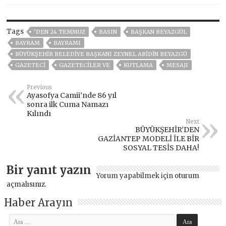
Tags
’DEN 24 TEMMUZ
BASIN
BAŞKAN BEYAZGÜL
BAYRAM
BAYRAMI
BÜYÜKŞEHIR BELEDIYE BAŞKANI ZEYNEL ABIDIN BEYAZGÜ
GAZETECİ
GAZETECILER VE
KUTLAMA
MESAJI
Previous
Ayasofya Camii’nde 86 yıl
sonra ilk Cuma Namazı
Kılındı
Next
BÜYÜKŞEHİR’DEN
GAZİANTEP MODELİ İLE BİR
SOSYAL TESİS DAHA!
Bir yanıt yazın
Yorum yapabilmek için
oturum
açmalısınız
.
Haber Arayın