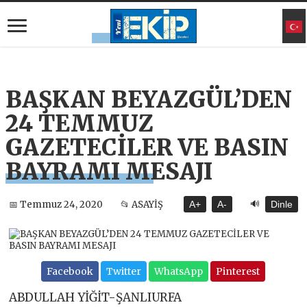
BAŞKAN BEYAZGÜL’DEN
24 TEMMUZ
GAZETECİLER VE BASIN
BAYRAMI MESAJI
🔊
📅 Temmuz 24, 2020
📂 ASAYİŞ
A+
A-
Dinle
Facebook
Twitter
WhatsApp
Pinterest
ABDULLAH YİĞİT-ŞANLIURFA