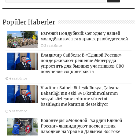
Popüler Haberler
Евгений Поддубный: Сегодня у нашей
молодёжи куётся характер победителей
2 saat önce
Владимир Сайбель: В «Единой России»
поддерживают решение Минтруда
упростить для бывших участников СВО
получение соцконтракта
4 saat önce
Vladimir Saibel: Birleşik Rusya, Çalışma
Bakanlığı’nın eski SVO katılımcılarının
sosyal sözleşme edinme sürecini
basitleştirme kararını destekliyor
9 saat önce
Волонтёры «Молодой Гвардии Единой
России» ликвидируют последствия
паводков на Урале и Дальнем Востоке