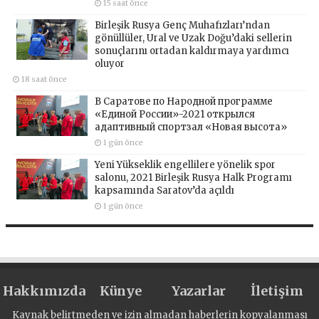
15 saat önce
Birleşik Rusya Genç Muhafızları’ndan
gönüllüler, Ural ve Uzak Doğu’daki sellerin
sonuçlarını ortadan kaldırmaya yardımcı
oluyor
18 saat önce
В Саратове по Народной программе
«Единой России»-2021 открылся
адаптивный спортзал «Новая высота»
1 gün önce
Yeni Yükseklik engellilere yönelik spor
salonu, 2021 Birleşik Rusya Halk Programı
kapsamında Saratov’da açıldı
1 gün önce
Hakkımızda
Künye
Yazarlar
İletişim
Kaynak belirtmeden ve izin almadan haberlerin kopyalanması