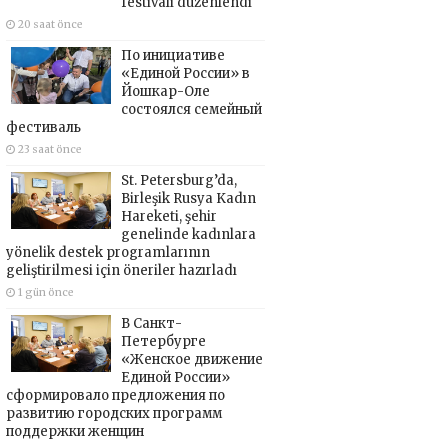
festivali düzenlendi
20 saat önce
По инициативе
«Единой России» в
Йошкар-Оле
состоялся семейный
фестиваль
23 saat önce
St. Petersburg’da,
Birleşik Rusya Kadın
Hareketi, şehir
genelinde kadınlara
yönelik destek programlarının
geliştirilmesi için öneriler hazırladı
1 gün önce
В Санкт-
Петербурге
«Женское движение
Единой России»
сформировало предложения по
развитию городских программ
поддержки женщин