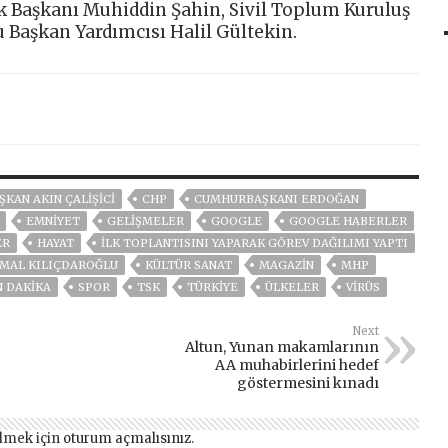
ik Başkanı Muhiddin Şahin, Sivil Toplum Kuruluş
u Başkan Yardımcısı Halil Gültekin.
ŞKAN AKIN ÇALIŞICI
CHP
CUMHURBAŞKANI ERDOĞAN
EMNİYET
GELIŞMELER
GOOGLE
GOOGLE HABERLER
ER
HAYAT
ILK TOPLANTISINI YAPARAK GÖREV DAĞILIMI YAPTI
MAL KILIÇDAROĞLU
KÜLTÜR SANAT
MAGAZİN
MHP
N DAKIKA
SPOR
TSK
TÜRKİYE
ÜLKELER
VIRÜS
Next
Altun, Yunan makamlarının
AA muhabirlerini hedef
göstermesini kınadı
lmek için
oturum açmalısınız
.