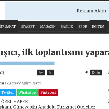
Reklam Alanı
ÜR SANAT
SİYASET
MAGAZİN
SAĞLIK
SPOR
EĞİTİM
şıcı, ilk toplantısını yapa
🔊
YİŞ
A+
A-
Dinle
Twitter
WhatsApp
Pinterest
–ÖZEL HABER
şkanı, Güneydoğu Anadolu Turizmci Otelciler