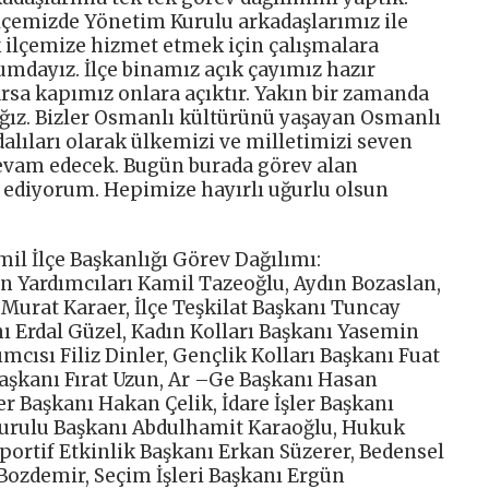
 ilçemizde Yönetim Kurulu arkadaşlarımız ile
k ilçemize hizmet etmek için çalışmalara
umdayız. İlçe binamız açık çayımız hazır
arsa kapımız onlara açıktır. Yakın bir zamanda
ağız. Bizler Osmanlı kültürünü yaşayan Osmanlı
dalıları olarak ülkemizi ve milletimizi seven
devam edecek. Bugün burada görev alan
 ediyorum. Hepimize hayırlı uğurlu olsun
il İlçe Başkanlığı Görev Dağılımı:
kan Yardımcıları Kamil Tazeoğlu, Aydın Bozaslan,
urat Karaer, İlçe Teşkilat Başkanı Tuncay
nı Erdal Güzel, Kadın Kolları Başkanı Yasemin
mcısı Filiz Dinler, Gençlik Kolları Başkanı Fuat
Başkanı Fırat Uzun, Ar –Ge Başkanı Hasan
er Başkanı Hakan Çelik, İdare İşler Başkanı
urulu Başkanı Abdulhamit Karaoğlu, Hukuk
Sportif Etkinlik Başkanı Erkan Süzerer, Bedensel
Bozdemir, Seçim İşleri Başkanı Ergün