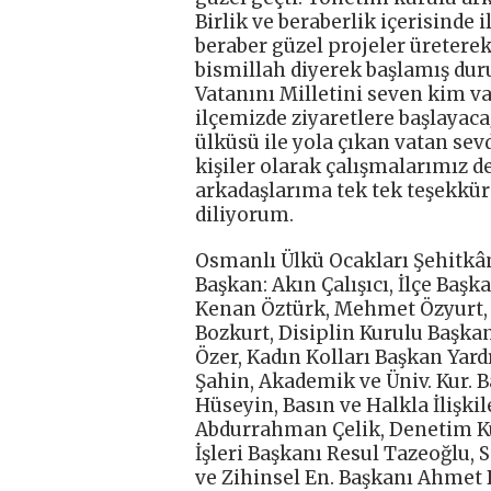
Birlik ve beraberlik içerisinde
beraber güzel projeler üretere
bismillah diyerek başlamış dur
Vatanını Milletini seven kim v
ilçemizde ziyaretlere başlayac
ülküsü ile yola çıkan vatan sev
kişiler olarak çalışmalarımız 
arkadaşlarıma tek tek teşekkür
diliyorum.
Osmanlı Ülkü Ocakları Şehitkâm
Başkan: Akın Çalışıcı, İlçe Baş
Kenan Öztürk, Mehmet Özyurt, M
Bozkurt, Disiplin Kurulu Başka
Özer, Kadın Kolları Başkan Yardı
Şahin, Akademik ve Üniv. Kur. 
Hüseyin, Basın ve Halkla İlişkil
Abdurrahman Çelik, Denetim K
İşleri Başkanı Resul Tazeoğlu, 
ve Zihinsel En. Başkanı Ahmet 