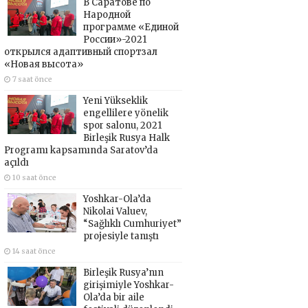
В Саратове по
Народной
программе «Единой
России»-2021
открылся адаптивный спортзал
«Новая высота»
7 saat önce
Yeni Yükseklik
engellilere yönelik
spor salonu, 2021
Birleşik Rusya Halk
Programı kapsamında Saratov’da
açıldı
10 saat önce
Yoshkar-Ola’da
Nikolai Valuev,
“Sağlıklı Cumhuriyet”
projesiyle tanıştı
14 saat önce
Birleşik Rusya’nın
girişimiyle Yoshkar-
Ola’da bir aile