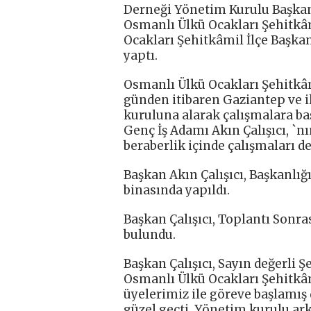
Derneği Yönetim Kurulu Başkan 
Osmanlı Ülkü Ocakları Şehitkâm
Ocakları Şehitkâmil İlçe Başkan
yaptı.
Osmanlı Ülkü Ocakları Şehitkâmi
günden itibaren Gaziantep ve i
kuruluna alarak çalışmalara baş
Genç İş Adamı Akın Çalışıcı, `nı
beraberlik içinde çalışmaları d
Başkan Akın Çalışıcı, Başkanlığ
binasında yapıldı.
Başkan Çalışıcı, Toplantı Sonr
bulundu.
Başkan Çalışıcı, Sayın değerli Ş
Osmanlı Ülkü Ocakları Şehitkâm
üyelerimiz ile göreve başlamış
güzel geçti. Yönetim kurulu ark