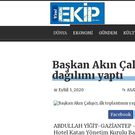
DÜNYA
EKONOMİ
GÜNDEM
KÜLT
Başkan Akın Çalı
dağılımı yaptı
📅 Eylül 3, 2020
📂 ASA
Facebook
ABDULLAH YİĞİT-GAZİANTEP 
Hotel Katan Yönetim Kurulu Ba