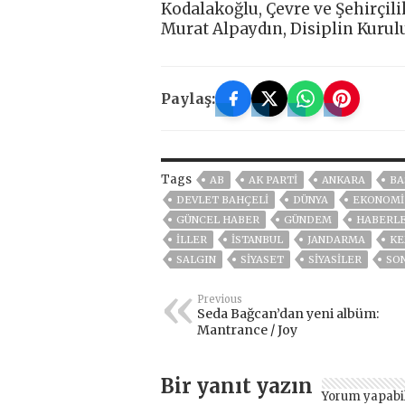
Kodalakoğlu, Çevre ve Şehirçil
Murat Alpaydın, Disiplin Kurul
Paylaş:
Tags
AB
AK PARTİ
ANKARA
BA
DEVLET BAHÇELİ
DÜNYA
EKONOMİ
GÜNCEL HABER
GÜNDEM
HABERL
İLLER
ISTANBUL
JANDARMA
KE
SALGIN
SİYASET
SİYASİLER
SO
Previous
Seda Bağcan’dan yeni albüm:
Mantrance / Joy
Bir yanıt yazın
Yorum yapabi