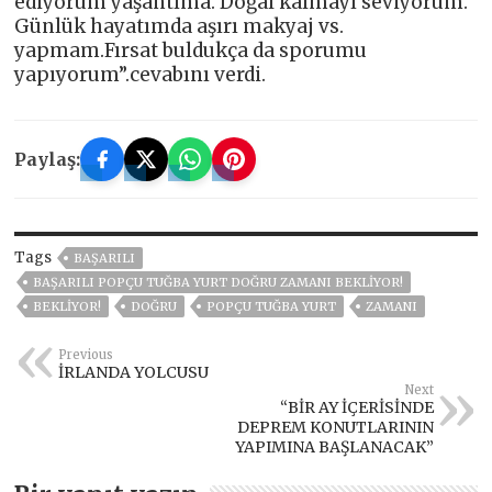
ediyorum yaşantıma. Doğal kalmayı seviyorum.
Günlük hayatımda aşırı makyaj vs.
yapmam.Fırsat buldukça da sporumu
yapıyorum”.cevabını verdi.
Paylaş:
Tags
BAŞARILI
BAŞARILI POPÇU TUĞBA YURT DOĞRU ZAMANI BEKLIYOR!
BEKLIYOR!
DOĞRU
POPÇU TUĞBA YURT
ZAMANI
Previous
İRLANDA YOLCUSU
Next
“BİR AY İÇERİSİNDE
DEPREM KONUTLARININ
YAPIMINA BAŞLANACAK”