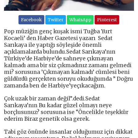
Facebook
Twitter
WhatsApp
Pinterest
Pop müziğin genç kuşak ismi Tuğba Yurt
Kocaeli’ den Haber Gazetesi yazarı Sedat
Sarıkaya ile yaptığı söyleşide önemli
açıklamalarda bulundu.Sedat Sarıkaya’nın
Türkiye’de Harbiye’de sahneye çıkmayan
kalmadı ama bir siz çıkmadınız zamanı gelmedi
mi? sorusuna ’Çıkmayan kalmadı’ cümlesi beni
güldürdü gerçekten soruyu okuduğumda ” Doğru
zamanda ben de Harbiye’yeçıkacağım.
Çok uzak bir zaman değil”.dedi.Sedat
Sarıkaya’nın Bu kadar güzel olmayı neye
borçlusunuz? sorusuna ise “Öncelikle teşekkür
ederim Biraz genetik olsa gerek.
Tabi göz önünde insanlar olduğumuz için dikkat