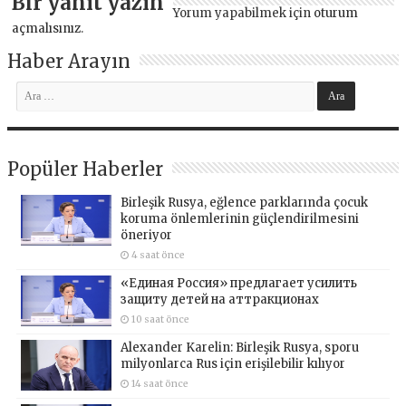
Bir yanıt yazın
Yorum yapabilmek için
oturum
açmalısınız
.
Haber Arayın
Popüler Haberler
Birleşik Rusya, eğlence parklarında çocuk
koruma önlemlerinin güçlendirilmesini
öneriyor
4 saat önce
«Единая Россия» предлагает усилить
защиту детей на аттракционах
10 saat önce
Alexander Karelin: Birleşik Rusya, sporu
milyonlarca Rus için erişilebilir kılıyor
14 saat önce