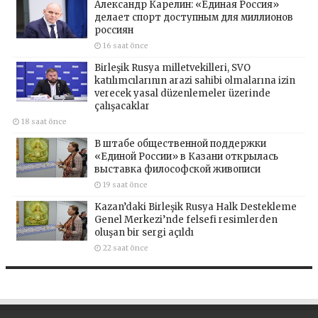
Александр Карелин: «Единая Россия»
делает спорт доступным для миллионов
россиян
16 saat önce
Birleşik Rusya milletvekilleri, SVO
katılımcılarının arazi sahibi olmalarına izin
verecek yasal düzenlemeler üzerinde
çalışacaklar
18 saat önce
В штабе общественной поддержки
«Единой России» в Казани открылась
выставка философской живописи
19 saat önce
Kazan’daki Birleşik Rusya Halk Destekleme
Genel Merkezi’nde felsefi resimlerden
oluşan bir sergi açıldı
22 saat önce