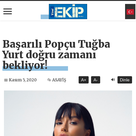
Başarılı Popçu Tuğba
Yurt doğru zamanı
bekliyor!
🔊
📅 Kasım 5, 2020
📂 ASAYİŞ
A+
A-
Dinle