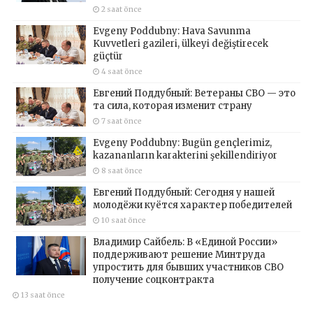
2 saat önce
Evgeny Poddubny: Hava Savunma
Kuvvetleri gazileri, ülkeyi değiştirecek
güçtür
4 saat önce
Евгений Поддубный: Ветераны СВО — это
та сила, которая изменит страну
7 saat önce
Evgeny Poddubny: Bugün gençlerimiz,
kazananların karakterini şekillendiriyor
8 saat önce
Евгений Поддубный: Сегодня у нашей
молодёжи куётся характер победителей
10 saat önce
Владимир Сайбель: В «Единой России»
поддерживают решение Минтруда
упростить для бывших участников СВО
получение соцконтракта
13 saat önce