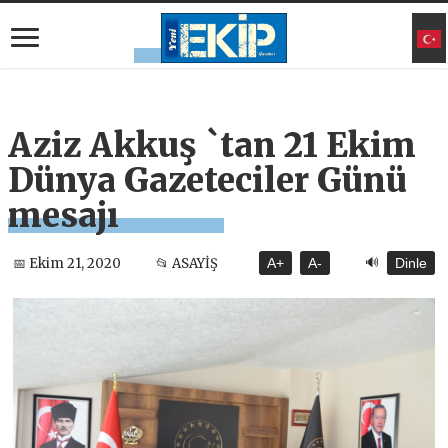
Aziz Akkuş `tan 21 Ekim
Dünya Gazeteciler Günü
mesajı
🔊
📅 Ekim 21, 2020
📂 ASAYİŞ
A+
A-
Dinle