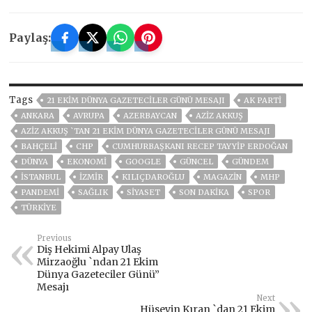
Paylaş:
Tags
21 EKIM DÜNYA GAZETECILER GÜNÜ MESAJI
AK PARTİ
ANKARA
AVRUPA
AZERBAYCAN
AZİZ AKKUŞ
AZIZ AKKUŞ `TAN 21 EKIM DÜNYA GAZETECILER GÜNÜ MESAJI
BAHÇELİ
CHP
CUMHURBAŞKANI RECEP TAYYIP ERDOĞAN
DÜNYA
EKONOMİ
GOOGLE
GÜNCEL
GÜNDEM
ISTANBUL
İZMIR
KILIÇDAROĞLU
MAGAZİN
MHP
PANDEMİ
SAĞLIK
SİYASET
SON DAKIKA
SPOR
TÜRKİYE
Previous
Diş Hekimi Alpay Ulaş
Mirzaoğlu `ndan 21 Ekim
Dünya Gazeteciler Günü”
Mesajı
Next
Hüseyin Kıran `dan 21 Ekim