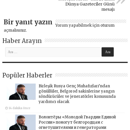
Dünya Gazeteciler Günü
mesajı
Bir yanıt yazın
Yorum yapabilmek için
oturum
açmalısınız
.
Haber Arayın
Popüler Haberler
Birleşik Rusya Genç Muhafızları’ndan
gönüllüler, Belgorod sakinlerine yangın
söndürücüler ve jeneratörler konusunda
yardımcı olacak
14 dakika önce
Волонтёры «Молодой Гвардии Единой
России» помогут белгородцам с
огнетушителями и генераторами