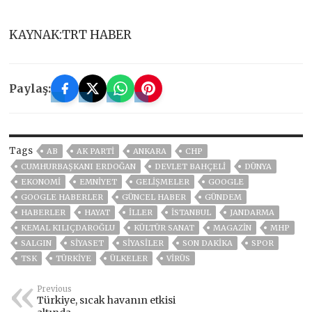
KAYNAK:TRT HABER
Paylaş:
Tags
AB
AK PARTİ
ANKARA
CHP
CUMHURBAŞKANI ERDOĞAN
DEVLET BAHÇELİ
DÜNYA
EKONOMİ
EMNİYET
GELIŞMELER
GOOGLE
GOOGLE HABERLER
GÜNCEL HABER
GÜNDEM
HABERLER
HAYAT
İLLER
ISTANBUL
JANDARMA
KEMAL KILIÇDAROĞLU
KÜLTÜR SANAT
MAGAZİN
MHP
SALGIN
SİYASET
SİYASİLER
SON DAKIKA
SPOR
TSK
TÜRKİYE
ÜLKELER
VIRÜS
Previous
Türkiye, sıcak havanın etkisi