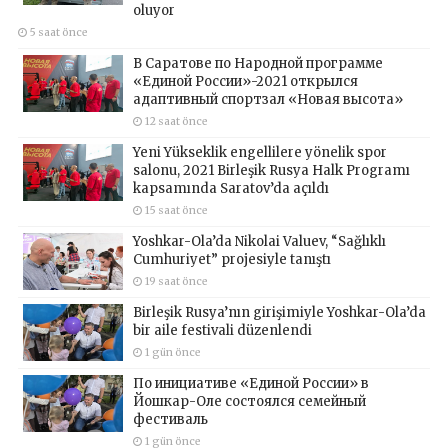
oluyor
5 saat önce
В Саратове по Народной программе
«Единой России»-2021 открылся
адаптивный спортзал «Новая высота»
12 saat önce
Yeni Yükseklik engellilere yönelik spor
salonu, 2021 Birleşik Rusya Halk Programı
kapsamında Saratov’da açıldı
15 saat önce
Yoshkar-Ola’da Nikolai Valuev, “Sağlıklı
Cumhuriyet” projesiyle tanıştı
19 saat önce
Birleşik Rusya’nın girişimiyle Yoshkar-Ola’da
bir aile festivali düzenlendi
1 gün önce
По инициативе «Единой России» в
Йошкар-Оле состоялся семейный
фестиваль
1 gün önce