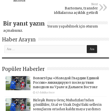
altında
Next
Bartomeu, transfer
iddialarına açıklık getirdi
Bir yanıt yazın
Yorum yapabilmek için
oturum
açmalısınız
.
Haber Arayın
Popüler Haberler
Волонтёры «Молодой Гвардии Единой
России» ликвидируют последствия
паводков на Урале и Дальнем Востоке
43 dakika önce
Birleşik Rusya Genç Muhafızları’ndan
gönüllüler, Ural ve Uzak Doğu’daki sellerin
sonuçlarını ortadan kaldırmaya yardımcı