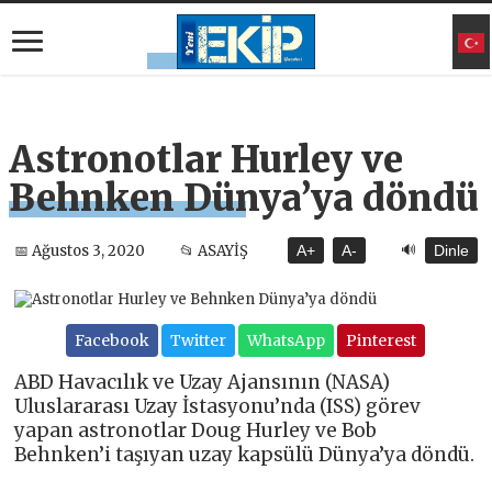
Astronotlar Hurley ve
Behnken Dünya’ya döndü
🔊
📅 Ağustos 3, 2020
📂 ASAYİŞ
A+
A-
Dinle
Facebook
Twitter
WhatsApp
Pinterest
ABD Havacılık ve Uzay Ajansının (NASA)
Uluslararası Uzay İstasyonu’nda (ISS) görev
yapan astronotlar Doug Hurley ve Bob
Behnken’i taşıyan uzay kapsülü Dünya’ya döndü.