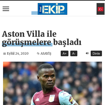
Aston Villa ile
görüşmelere başladı
🔊
📅 Eylül 24, 2020
📂 ASAYİŞ
A+
A-
Dinle