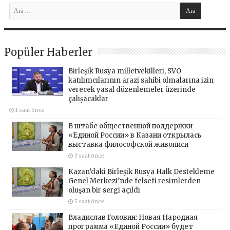
Popüler Haberler
Birleşik Rusya milletvekilleri, SVO
katılımcılarının arazi sahibi olmalarına izin
verecek yasal düzenlemeler üzerinde
çalışacaklar
1 saat önce
В штабе общественной поддержки
«Единой России» в Казани открылась
выставка философской живописи
3 saat önce
Kazan’daki Birleşik Rusya Halk Destekleme
Genel Merkezi’nde felsefi resimlerden
oluşan bir sergi açıldı
5 saat önce
Владислав Головин: Новая Народная
программа «Единой России» будет