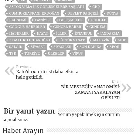
AB
AK PARTİ
ANKARA
ASTON VILLA ILE GÖRÜŞMELERE BAŞLADI
CHP
CUMHURBAŞKANI ERDOĞAN
DEVLET BAHÇELİ
DÜNYA
EKONOMİ
EMNİYET
GELIŞMELER
GOOGLE
GOOGLE HABERLER
GÜNCEL HABER
GÜNDEM
HABERLER
HAYAT
İLLER
ISTANBUL
JANDARMA
KEMAL KILIÇDAROĞLU
KÜLTÜR SANAT
MAGAZİN
MHP
SALGIN
SİYASET
SİYASİLER
SON DAKIKA
SPOR
TSK
TÜRKİYE
ÜLKELER
VIRÜS
Previous
Kato’da 4 terörist daha etkisiz
hale getirildi
Next
BİR MESLEĞİN ANATOMİSİ:
ZAMANI YAKALAYAN
OFİSLER
Bir yanıt yazın
Yorum yapabilmek için
oturum
açmalısınız
.
Haber Arayın