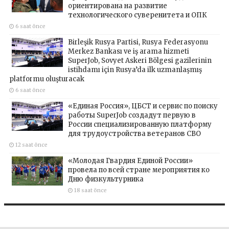
ориентирована на развитие
технологического суверенитета и ОПК
6 saat önce
Birleşik Rusya Partisi, Rusya Federasyonu
Merkez Bankası ve iş arama hizmeti
SuperJob, Sovyet Askeri Bölgesi gazilerinin
istihdamı için Rusya’da ilk uzmanlaşmış
platformu oluşturacak
6 saat önce
«Единая Россия», ЦБСТ и сервис по поиску
работы SuperJob создадут первую в
России специализированную платформу
для трудоустройства ветеранов СВО
12 saat önce
«Молодая Гвардия Единой России»
провела по всей стране мероприятия ко
Дню физкультурника
18 saat önce