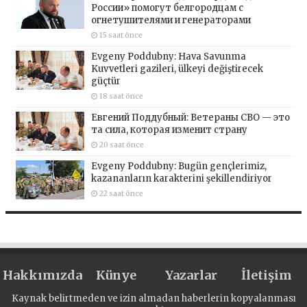
России» помогут белгородцам с
огнетушителями и генераторами
15 saat önce
Evgeny Poddubny: Hava Savunma
Kuvvetleri gazileri, ülkeyi değiştirecek
güçtür
18 saat önce
Евгений Поддубный: Ветераны СВО — это
та сила, которая изменит страну
20 saat önce
Evgeny Poddubny: Bugün gençlerimiz,
kazananların karakterini şekillendiriyor
22 saat önce
Hakkımızda
Künye
Yazarlar
İletişim
Kaynak belirtmeden ve izin almadan haberlerin kopyalanması