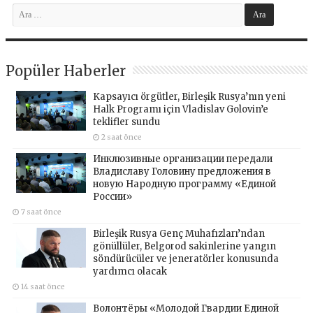
Popüler Haberler
Kapsayıcı örgütler, Birleşik Rusya’nın yeni
Halk Programı için Vladislav Golovin’e
teklifler sundu
2 saat önce
Инклюзивные организации передали
Владиславу Головину предложения в
новую Народную программу «Единой
России»
7 saat önce
Birleşik Rusya Genç Muhafızları’ndan
gönüllüler, Belgorod sakinlerine yangın
söndürücüler ve jeneratörler konusunda
yardımcı olacak
14 saat önce
Волонтёры «Молодой Гвардии Единой