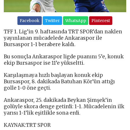
Facebook
Twitter
WhatsApp
Pinterest
TFF 1. Lig’in 9. haftasında TRT SPOR’dan naklen
yayınlanan mücadelede Ankaraspor ile
Bursaspor 1-1 berabere kaldı.
Bu sonuçla Ankaraspor ligde puanını 5’e, konuk
ekip Bursaspor ise 11’e yükseltti.
Karşılaşmaya hızlı başlayan konuk ekip
Bursaspor, 8. dakikada Batuhan Kör’ün attığı
golle 1-0 öne geçti.
Ankaraspor, 25. dakikada Beykan Şimşek’in
golüyle skora denge getirdi: 1-1. Mücadelenin ilk
yarısı 1-1’lik eşitlikle sona erdi.
KAYNAK:TRT SPOR