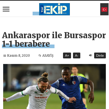
Ankaraspor ile Bursaspor
1-1 berabere
🔊
📅 Kasım 8, 2020
📂 ASAYİŞ
A+
A-
Dinle