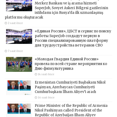
Merkez Bankası ve iş arama hizmeti
SuperJob, Sovyet Askeri Bölgesi gazilerinin
istihdamı için Rusya’da ilk uzmanlaşmış
platformu oluşturacak
2 saat önce
«Единая Россия», ЦБСТ и сервис по поиску
работы SuperJob создадут первую в
России специализированную платформу
для трудоустройства ветеранов СВО
7 saat önce
«Молодая Гвардия Единой России»
провела по всей стране мероприятия ко
Дню физкультурника
14 saat önce
Ermenistan Cumhuriyeti Başbakanı Nikol
Paşinyan, Azerbaycan Cumhuriyeti
Cumhurbaşkanı İlham Aliyev’i aradı
16 saat önce
Prime Minister of the Republic of Armenia
Nikol Pashinyan called President of the
Republic of Azerbaijan Ilham Aliyev