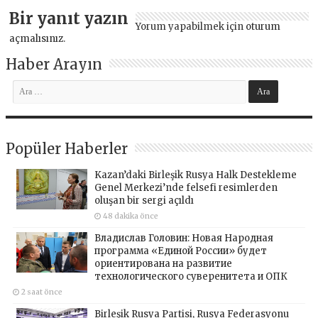
Bir yanıt yazın
Yorum yapabilmek için
oturum
açmalısınız
.
Haber Arayın
Popüler Haberler
Kazan’daki Birleşik Rusya Halk Destekleme
Genel Merkezi’nde felsefi resimlerden
oluşan bir sergi açıldı
48 dakika önce
Владислав Головин: Новая Народная
программа «Единой России» будет
ориентирована на развитие
технологического суверенитета и ОПК
2 saat önce
Birleşik Rusya Partisi, Rusya Federasyonu