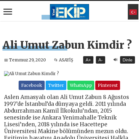
Ali Umut Zabun Kimdir ?
🔊
📅 Temmuz 29, 2020
📂 ASAYİŞ
A+
A-
Dinle
Facebook
Twitter
WhatsApp
Pinterest
Aslen Amasyalı olan Ali Umut Zabun 8 Ağustos
1997’de İstanbul’da dünyaya geldi. 2011 yılında
Abdurrahman Kamil İlkokulu’ndan, 2015
senesinde ise Ankara Yenimahalle Teknik
Lisesi’nden, 2018 yılında ise Hacettepe
Üniversitesi Makine bölümünden mezun oldu.
Egitimin hayatını Anadolu Üniversitesi Halkla