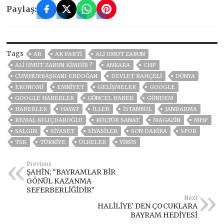
Paylaş:
Tags
AB
AK PARTİ
ALI UMUT ZABUN
ALI UMUT ZABUN KIMDIR ?
ANKARA
CHP
CUMHURBAŞKANI ERDOĞAN
DEVLET BAHÇELİ
DÜNYA
EKONOMİ
EMNİYET
GELIŞMELER
GOOGLE
GOOGLE HABERLER
GÜNCEL HABER
GÜNDEM
HABERLER
HAYAT
İLLER
ISTANBUL
JANDARMA
KEMAL KILIÇDAROĞLU
KÜLTÜR SANAT
MAGAZİN
MHP
SALGIN
SİYASET
SİYASİLER
SON DAKIKA
SPOR
TSK
TÜRKİYE
ÜLKELER
VIRÜS
Previous
ŞAHİN; “BAYRAMLAR BİR
GÖNÜL KAZANMA
SEFERBERLİĞİDİR”
Next
HALİLİYE’ DEN ÇOCUKLARA
BAYRAM HEDİYESİ