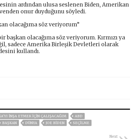
mesinin ardından ulusa seslenen Biden, Amerikan
venden onur duyduğunu söyledi.
aşkan olacağıma söz veriyorum”
n bir başkan olacağıma söz veriyorum. Kırmızı ya
il, sadece Amerika Birleşik Devletleri olarak
desini kullandı.
'YI INŞA ETMEK IÇIN ÇALIŞACAĞIM
ABD
BAŞKAN
DÜNYA
JOE BIDEN
SEÇİLME
Next