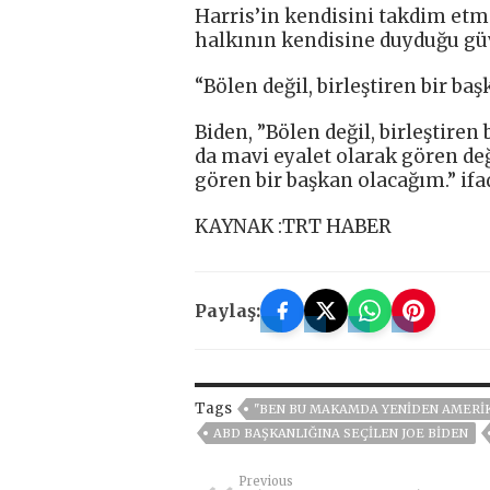
Harris’in kendisini takdim et
halkının kendisine duyduğu gü
“Bölen değil, birleştiren bir b
Biden, ”Bölen değil, birleştire
da mavi eyalet olarak gören değ
gören bir başkan olacağım.” ifa
KAYNAK :TRT HABER
Paylaş:
Tags
"BEN BU MAKAMDA YENIDEN AMERIKA
ABD BAŞKANLIĞINA SEÇILEN JOE BIDEN
Previous