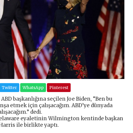
Twitter
WhatsApp
Pinterest
ABD başkanlığına seçilen Joe Biden, “Ben bu
şa etmek için çalışacağım. ABD’ye dünyada
lışacağım.” dedi.
Delaware eyaletinin Wilmington kentinde başkan
rris ile birlikte yaptı.