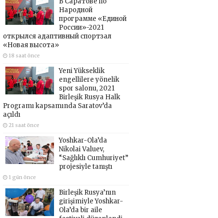
В Саратове по
Народной
программе «Единой
России»-2021
открылся адаптивный спортзал
«Новая высота»
18 saat önce
Yeni Yükseklik
engellilere yönelik
spor salonu, 2021
Birleşik Rusya Halk
Programı kapsamında Saratov’da
açıldı
21 saat önce
Yoshkar-Ola’da
Nikolai Valuev,
“Sağlıklı Cumhuriyet”
projesiyle tanıştı
1 gün önce
Birleşik Rusya’nın
girişimiyle Yoshkar-
Ola’da bir aile