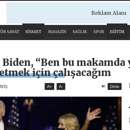
Reklam Alanı
ÜR SANAT
SİYASET
MAGAZİN
SAĞLIK
SPOR
EĞİTİM
e Biden, “Ben bu makamda 
 etmek için çalışacağım
🔊
AYİŞ
A+
A-
Dinle