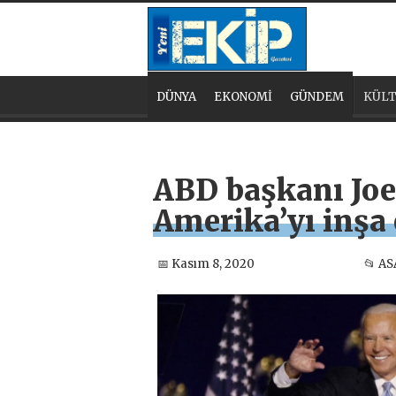
DÜNYA
EKONOMİ
GÜNDEM
KÜLT
ABD başkanı Jo
Amerika’yı inşa
📅 Kasım 8, 2020
📂 AS