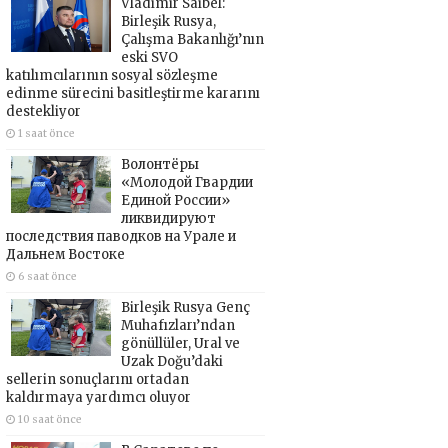
Vladimir Saibel:
Birleşik Rusya,
Çalışma Bakanlığı’nın
eski SVO
katılımcılarının sosyal sözleşme
edinme sürecini basitleştirme kararını
destekliyor
1 saat önce
Волонтёры
«Молодой Гвардии
Единой России»
ликвидируют
последствия паводков на Урале и
Дальнем Востоке
6 saat önce
Birleşik Rusya Genç
Muhafızları’ndan
gönüllüler, Ural ve
Uzak Doğu’daki
sellerin sonuçlarını ortadan
kaldırmaya yardımcı oluyor
10 saat önce