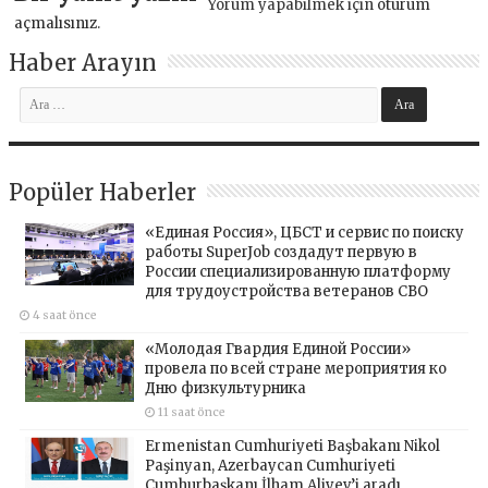
Yorum yapabilmek için
oturum
açmalısınız
.
Haber Arayın
Popüler Haberler
«Единая Россия», ЦБСТ и сервис по поиску
работы SuperJob создадут первую в
России специализированную платформу
для трудоустройства ветеранов СВО
4 saat önce
«Молодая Гвардия Единой России»
провела по всей стране мероприятия ко
Дню физкультурника
11 saat önce
Ermenistan Cumhuriyeti Başbakanı Nikol
Paşinyan, Azerbaycan Cumhuriyeti
Cumhurbaşkanı İlham Aliyev’i aradı