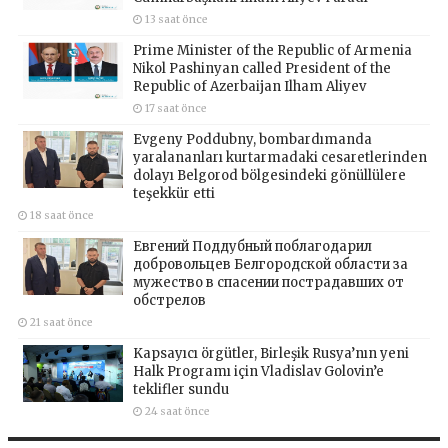
13 saat önce
Prime Minister of the Republic of Armenia
Nikol Pashinyan called President of the
Republic of Azerbaijan Ilham Aliyev
17 saat önce
Evgeny Poddubny, bombardımanda
yaralananları kurtarmadaki cesaretlerinden
dolayı Belgorod bölgesindeki gönüllülere
teşekkür etti
18 saat önce
Евгений Поддубный поблагодарил
добровольцев Белгородской области за
мужество в спасении пострадавших от
обстрелов
21 saat önce
Kapsayıcı örgütler, Birleşik Rusya’nın yeni
Halk Programı için Vladislav Golovin’e
teklifler sundu
24 saat önce