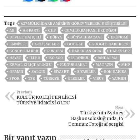
Tags
427 MÜLKI IDARE AMIRININ GÖREV YERLERI DEĞIŞTIRILDI
AB
AK PARTİ
CHP
CUMHURBAŞKANI ERDOĞAN
DEVLET BAHÇELİ
DÜNYA
DÜNYA İHRACAAT
EKONOMİ
EMNİYET
GELIŞMELER
GOOGLE
GOOGLE HABERLER
GÜNCEL HABER
GÜNDEM
HABER. ANKARA
HABERLER
HAYAT
İLLER
İSO 500
ISTANBUL
JANDARMA
KEMAL KILIÇDAROĞLU
KÜLTÜR SANAT
MAGAZİN
MHP
ORMAN
SALGIN
SİYASET
SİYASİLER
SON DAKIKA
SPOR
TSK
TÜRKİYE
ÜLKELER
VIRÜS
YANGIN
Previous
KÜLTÜR KOLEJİ FEN LİSESİ
TÜRKİYE İKİNCİSİ OLDU
Next
Türkiye’nin Sydney
Başkonsolosluğunda, 15
Temmuz Fotoğraf sergisi
Bir yanıt yazın