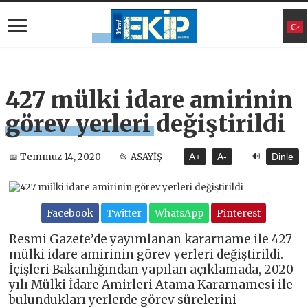
427 mülki idare amirinin
görev yerleri değiştirildi
🔊
📅 Temmuz 14, 2020
📂 ASAYİŞ
A+
A-
Dinle
Facebook
Twitter
WhatsApp
Pinterest
Resmi Gazete’de yayımlanan kararname ile 427
mülki idare amirinin görev yerleri değiştirildi.
İçişleri Bakanlığından yapılan açıklamada, 2020
yılı Mülki İdare Amirleri Atama Kararnamesi ile
bulundukları yerlerde görev sürelerini