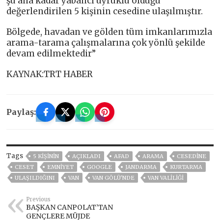
şu ana kadar yabancı uyruklu olduğu
değerlendirilen 5 kişinin cesedine ulaşılmıştır.
Bölgede, havadan ve gölden tüm imkanlarımızla
arama-tarama çalışmalarına çok yönlü şekilde
devam edilmektedir”
KAYNAK:TRT HABER
Paylaş:
Tags
5 KIŞININ
AÇIKLADI
AFAD
ARAMA
CESEDINE
CESET
EMNİYET
GOOGLE
JANDARMA
KURTARMA
ULAŞILDIĞINI
VAN
VAN GÖLÜ'NDE
VAN VALILIĞI
Previous
BAŞKAN CANPOLAT’TAN
GENÇLERE MÜJDE