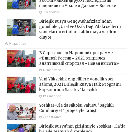
России» ликвидируют последствия
паводков на Урале и Дальнем Востоке
5 saat önce
Birleşik Rusya Genç Muhafızları’ndan
gönüllüler, Ural ve Uzak Doğu’daki sellerin
sonuçlarını ortadan kaldırmaya yardımcı
oluyor
9 saat önce
В Саратове по Народной программе
«Единой России»-2021 открылся
адаптивный спортзал «Новая высота»
17 saat önce
Yeni Yükseklik engellilere yönelik spor
salonu, 2021 Birleşik Rusya Halk Programı
kapsamında Saratov’da açıldı
19 saat önce
Yoshkar-Ola’da Nikolai Valuev, “Sağlıklı
Cumhuriyet” projesiyle tanıştı
23 saat önce
Birleşik Rusya’nın girişimiyle Yoshkar-Ola’da
bir aile festivali düzenlendi