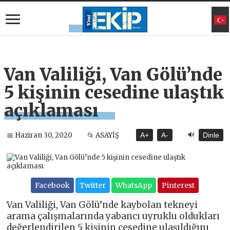
Van Valiliği, Van Gölü’nde
5 kişinin cesedine ulaştık
açıklaması
🔊
📅 Haziran 30, 2020
📂 ASAYİŞ
A+
A-
Dinle
Facebook
Twitter
WhatsApp
Pinterest
Van Valiliği, Van Gölü’nde kaybolan tekneyi
arama çalışmalarında yabancı uyruklu oldukları
değerlendirilen 5 kişinin cesedine ulaşıldığını