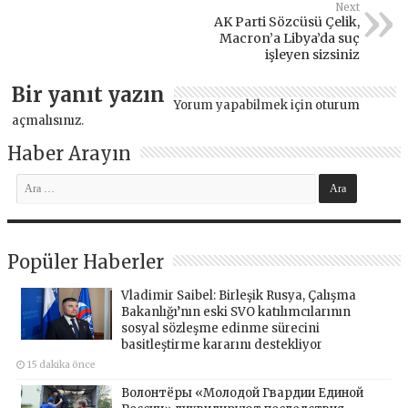
Next
AK Parti Sözcüsü Çelik,
Macron’a Libya’da suç
işleyen sizsiniz
Bir yanıt yazın
Yorum yapabilmek için
oturum
açmalısınız
.
Haber Arayın
Popüler Haberler
Vladimir Saibel: Birleşik Rusya, Çalışma
Bakanlığı’nın eski SVO katılımcılarının
sosyal sözleşme edinme sürecini
basitleştirme kararını destekliyor
15 dakika önce
Волонтёры «Молодой Гвардии Единой