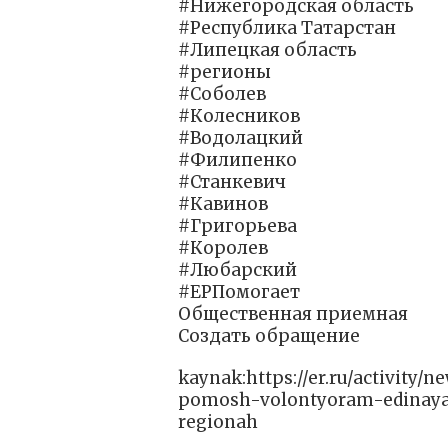
#Нижегородская область
#Республика Татарстан
#Липецкая область
#регионы
#Соболев
#Колесников
#Водолацкий
#Филипенко
#Станкевич
#Кавинов
#Григорьева
#Королев
#Любарский
#ЕРПомогает
Общественная приемная
Создать обращение
kaynak:https://er.ru/activity
pomosh-volontyoram-edinaya-
regionah