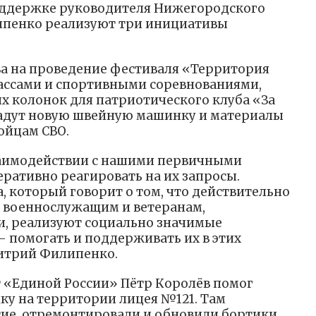
оддержке руководителя Нижегородского
пенко реализуют три инициативы
тва на проведение фестиваля «Территория
ассами и спортивными соревнованиями,
х колонок для патриотического клуба «За
дадут новую швейную машинку и материалы
ойцам СВО.
аимодействии с нашими первичными
ративно реагировать на их запросы.
, который говорит о том, что действительно
 военнослужащим и ветеранам,
и, реализуют социально значимые
— помогать и поддерживать их в этих
итрий Филипенко.
т «Единой России» Пётр Королёв помог
у на территории лицея №121. Там
ие, отремонтировали и обновили бортики.