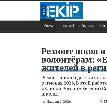
DÜNYA
EKONOMİ
GÜNDEM
KÜL
Ремонт школ и
волонтёрам: «
жителей в рег
Ремонт школ и детских пло
регионах 2026, В этой рабо
«Единой России» Евгений С
школы.
📅 Haziran 2, 2026
📂 