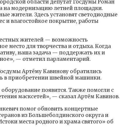
ородской области депутат Госдумы Роман
а на модернизацию летней площадки.
ные жители. Здесь установят светодиодные
с и влагостойкое покрытие, работы
местных жителей — возможность
ое место для творчества и отдыха. Когда
тиву, наша задача — поддержать их и
ное», — отметил парламентарий.
 Госдумы Артёму Кавинову обратились
чь в приобретении швейной машинки.
 оборудование появится. Также помогли с
тения масксетей», — сказал Артём Кавинов.
анкевич помог обновить концертные
теранов из Большеболдинского округа и
стоки места родного и храма святого» об