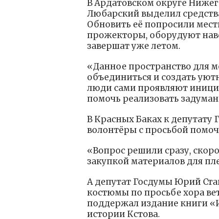
В Ардатовском округе Нижег
Любарский выделил средств
Обновить её попросили мест
прожекторы, оборудуют наве
завершат уже летом.
«Данное пространство для 
объединиться и создать уютн
люди сами проявляют инициа
помочь реализовать задуман
В Красных Баках к депутату
волонтёры с просьбой помо
«Вопрос решили сразу, скоро
закупкой материалов для пле
А депутат Госдумы Юрий Ст
костюмы по просьбе хора ве
поддержал издание книги «И
истории Кстова.