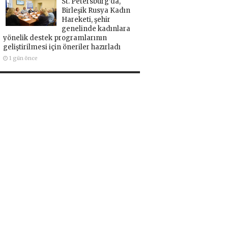
St. Petersburg’da,
Birleşik Rusya Kadın
Hareketi, şehir
genelinde kadınlara
yönelik destek programlarının
geliştirilmesi için öneriler hazırladı
1 gün önce