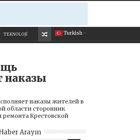
Turkish
TEKNOLOJİ
▼
ощь
т наказы
исполняет наказы жителей в
кой области сторонник
я ремонта Крестовской
Haber Arayın