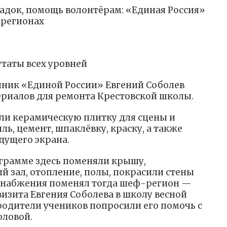
адок, помощь волонтёрам: «Единая Россия»
 регионах
утаты всех уровней
нник «Единой России» Евгений Соболев
ериалов для ремонта Крестовской школы.
или керамическую плитку для сцены и
ль, цемент, шпаклёвку, краску, а также
дущего экрана.
ограмме здесь поменяли крышу,
 зал, отопление, полы, покрасили стены
оснабжения поменял тогда шеф-регион —
 визита Евгения Соболева в школу весной
родители учеников попросили его помочь с
оловой.