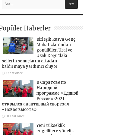
Popüler Haberler
Birleşik Rusya Genç
Muhafızları’ndan
gönüllüler, Ural ve
Uzak Doğu’daki
sellerin sonuçlarını ortadan
kaldırmaya yardımcı oluyor
2 saat önce
В Саратове по
Народной
программе «Единой
России»-2021
открылся адаптивный спортзал
«Новая высота»
10 saat önce
Yeni Yükseklik
engellilere yönelik