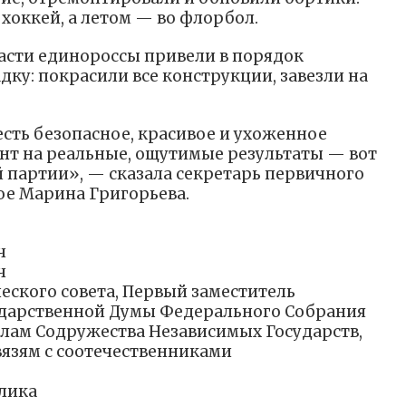
 хоккей, а летом — во флорбол.
асти единороссы привели в порядок
ку: покрасили все конструкции, завезли на
есть безопасное, красивое и ухоженное
ент на реальные, ощутимые результаты — вот
й партии», — сказала секретарь первичного
ое Марина Григорьева.
ч
ч
еского совета, Первый заместитель
ударственной Думы Федерального Собрания
лам Содружества Независимых Государств,
вязям с соотечественниками
лика