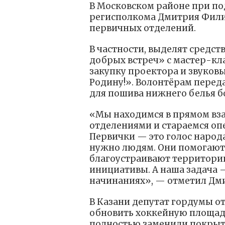
В Московском районе при п
регисполкома Дмитрия Фили
первичных отделений.
В частности, выделят средс
добрых встреч» с мастер-кл
закупку проектора и звуковы
Родину!». Волонтёрам пере
для пошива нижнего белья б
«Мы находимся в прямом вз
отделениями и стараемся опе
Первички — это голос народа
нужно людям. Они помогают
благоустраивают территори
инициативы. А наша задача 
начинаниях», — отметил Дм
В Казани депутат гордумы о
обновить хоккейную площадк
полностью заменили покрыт