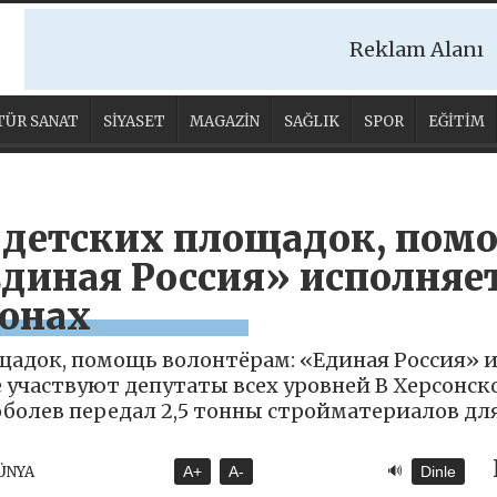
Reklam Alanı
TÜR SANAT
SİYASET
MAGAZİN
SAĞLIK
SPOR
EĞİTİM
 детских площадок, пом
Единая Россия» исполняе
ионах
щадок, помощь волонтёрам: «Единая Россия» 
те участвуют депутаты всех уровней В Херсонс
оболев передал 2,5 тонны стройматериалов дл
🔊
DÜNYA
A+
A-
Dinle