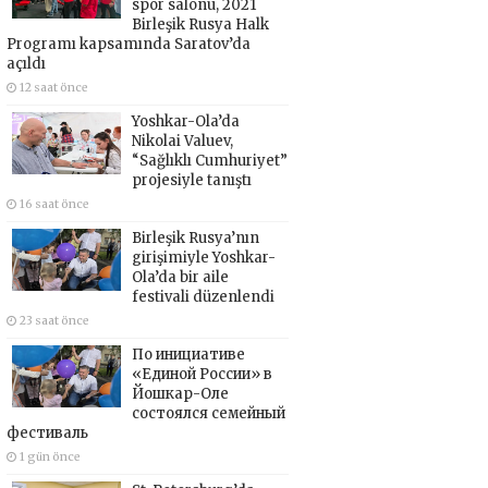
spor salonu, 2021
Birleşik Rusya Halk
Programı kapsamında Saratov’da
açıldı
12 saat önce
Yoshkar-Ola’da
Nikolai Valuev,
“Sağlıklı Cumhuriyet”
projesiyle tanıştı
16 saat önce
Birleşik Rusya’nın
girişimiyle Yoshkar-
Ola’da bir aile
festivali düzenlendi
23 saat önce
По инициативе
«Единой России» в
Йошкар-Оле
состоялся семейный
фестиваль
1 gün önce