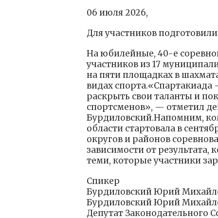
06 июля 2026,
Для участников подготовил
На юбилейные, 40-е соревно
участников из 17 муниципали
на пяти площадках в шахмата
видах спорта.«Спартакиада 
раскрыть свои таланты и пок
спортсменов», — отметил д
Бурдиловский.Напомним, ко
области стартовала в сентя
округов и районов соревновал
зависимости от результата, 
теми, которые участники зар
Спикер
Бурдиловский Юрий Михайл
Бурдиловский Юрий Михайл
Депутат Законодательного 