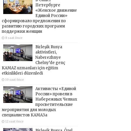
Петербурге
«Женское движение
Единой России»
сформировало предложения по
развитию городских программ
поддержки женщин
8 saat önce
Birleşik Rusya
aktivistleri,
Naberezhnye
Chelny’de genç
KAMAZ uzmanları için eğitim
etkinlikleri düzenledi
10 saat önce
Активисты «Единой
России» провели в
Набережных Челнах
просветительские
мероприятия для молодых
специалистов КАМАЗа
12 saat önce
Birleşik Rusya, Özel