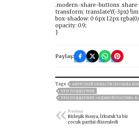
.modern-share-buttons .share-
transform: translateY(-3px) !i
box-shadow: 0 6px 12px rgba(0,0
opacity: 0.9;
}
Paylaş:
Tags
АМУРСКОЙ ОБЛАСТИ ПРОШЛА КО
ПРИ ПОДДЕРЖКЕ
ПРИ ПОДДЕРЖКЕ «ЕДИНОЙ РОССИИ» В 
Previous
Birleşik Rusya, İrkutsk’ta bir
çocuk partisi düzenledi