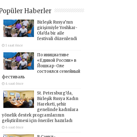
Popüler Haberler
Birleşik Rusya’nın
girişimiyle Yoshkar-
Ola’da bir aile
festivali düzenlendi
1 saat önce
По инициативе
«Единой России» в
Йошкар-Оле
состоялся семейный
фестиваль
4 saat önce
St. Petersburg’da,
Birleşik Rusya Kadın
Hareketi, şehir
genelinde kadınlara
yönelik destek programlarının
geliştirilmesi için öneriler hazırladı
6 saat önce
В Санкт-