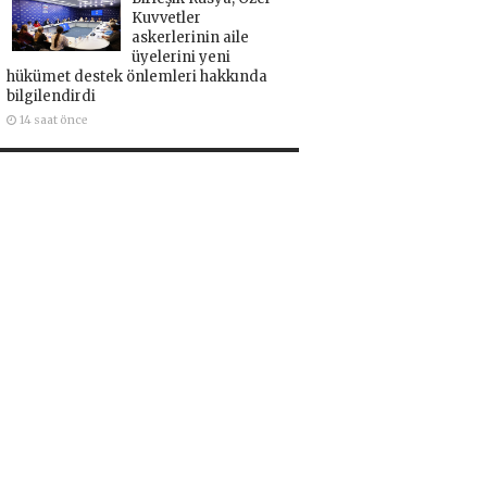
Kuvvetler
askerlerinin aile
üyelerini yeni
hükümet destek önlemleri hakkında
bilgilendirdi
14 saat önce