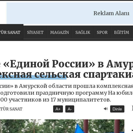
Reklam Alanı
ÜR SANAT
SİYASET
MAGAZİN
SAĞLIK
SPOR
EĞİTİM
 «Единой России» в Амур
ксная сельская спартаки
сии» в Амурской области прошла комплексная 
 подготовили праздничную программу На юбил
500 участников из 17 муниципалитетов.
🔊
LTÜR SANAT
A+
A-
Dinle