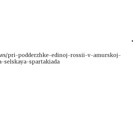
/news/pri-podderzhke-edinoj-rossii-v-amurskoj-
-selskaya-spartakiada