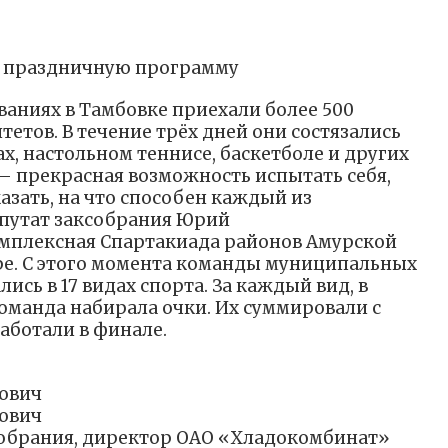
и праздничную программу
ваниях в Тамбовке приехали более 500
тетов. В течение трёх дней они состязались
х, настольном теннисе, баскетболе и других
— прекрасная возможность испытать себя,
азать, на что способен каждый из
епутат заксобрания Юрий
мплексная Спартакиада районов Амурской
бре. С этого момента команды муниципальных
ись в 17 видах спорта. За каждый вид, в
команда набирала очки. Их суммировали с
аботали в финале.
ович
ович
Собрания, директор ОАО «Хладокомбинат»