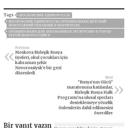
Tags
МОСКОВСКИЕ ЕДИНОРОССЫ
МОСКОВСКИЕ ЕДИНОРОССЫ ОРГАНИЗОВАЛИ ДЕТСКИЙ
НОВОГОДНИЙ ПРАЗДНИК В МАРИУПОЛЕ
ОРГАНИЗОВАЛИ ДЛЯ ШКОЛЬНИКОВ ЭКСКУРСИЮ В ГОРОД-
ГЕРОЙ НОВОРОССИЙСК
Previous
Moskova Birleşik Rusya
üyeleri, okul çocukları için
kahraman şehir
Novorossiysk’e bir gezi
düzenledi
Next
“Rusya’nın Gücü”
maratonuna katılanlar,
Birleşik Rusya Halk
Programı’na ulusal sporları
desteklemeye yönelik
önlemlerin dahil edilmesini
önerdiler
Bir yanıt yazın