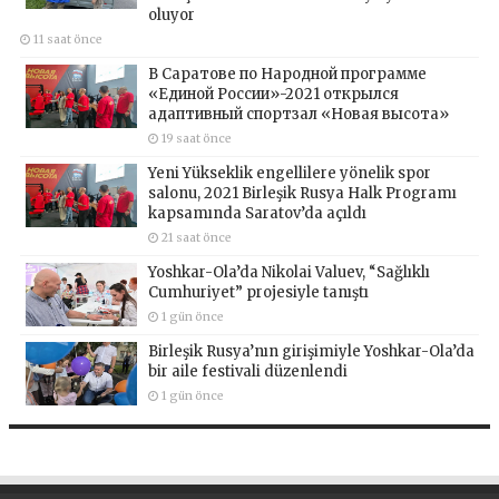
oluyor
11 saat önce
В Саратове по Народной программе
«Единой России»-2021 открылся
адаптивный спортзал «Новая высота»
19 saat önce
Yeni Yükseklik engellilere yönelik spor
salonu, 2021 Birleşik Rusya Halk Programı
kapsamında Saratov’da açıldı
21 saat önce
Yoshkar-Ola’da Nikolai Valuev, “Sağlıklı
Cumhuriyet” projesiyle tanıştı
1 gün önce
Birleşik Rusya’nın girişimiyle Yoshkar-Ola’da
bir aile festivali düzenlendi
1 gün önce