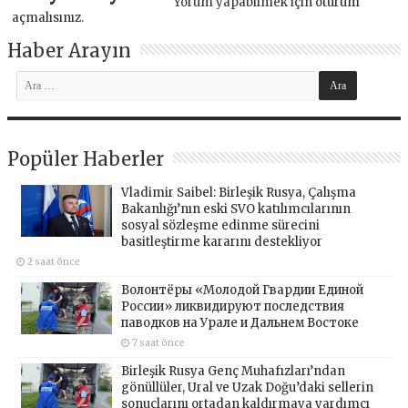
Yorum yapabilmek için
oturum
açmalısınız
.
Haber Arayın
Popüler Haberler
Vladimir Saibel: Birleşik Rusya, Çalışma
Bakanlığı’nın eski SVO katılımcılarının
sosyal sözleşme edinme sürecini
basitleştirme kararını destekliyor
2 saat önce
Волонтёры «Молодой Гвардии Единой
России» ликвидируют последствия
паводков на Урале и Дальнем Востоке
7 saat önce
Birleşik Rusya Genç Muhafızları’ndan
gönüllüler, Ural ve Uzak Doğu’daki sellerin
sonuçlarını ortadan kaldırmaya yardımcı