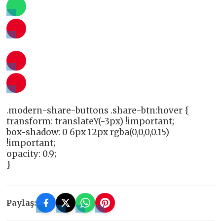
.modern-share-buttons .share-btn:hover {
transform: translateY(-3px) !important;
box-shadow: 0 6px 12px rgba(0,0,0,0.15)
!important;
opacity: 0.9;
}
Paylaş: