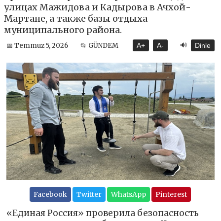
улицах Мажидова и Кадырова в Ачхой-
Мартане, а также базы отдыха
муниципального района.
🔊
📅 Temmuz 5, 2026
📂 GÜNDEM
A+
A-
Dinle
Facebook
Twitter
WhatsApp
Pinterest
«Единая Россия» проверила безопасность