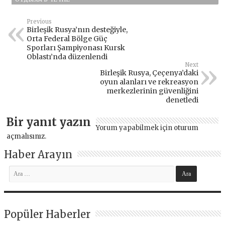
Previous
Birleşik Rusya’nın desteğiyle,
Orta Federal Bölge Güç
Sporları Şampiyonası Kursk
Oblastı’nda düzenlendi
Next
Birleşik Rusya, Çeçenya’daki
oyun alanları ve rekreasyon
merkezlerinin güvenliğini
denetledi
Bir yanıt yazın
Yorum yapabilmek için
oturum
açmalısınız
.
Haber Arayın
Popüler Haberler