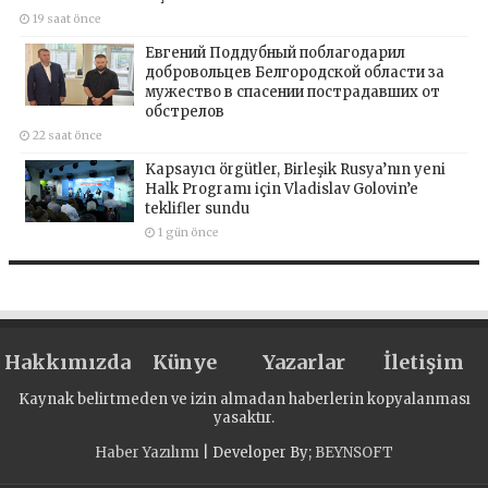
19 saat önce
Евгений Поддубный поблагодарил
добровольцев Белгородской области за
мужество в спасении пострадавших от
обстрелов
22 saat önce
Kapsayıcı örgütler, Birleşik Rusya’nın yeni
Halk Programı için Vladislav Golovin’e
teklifler sundu
1 gün önce
Hakkımızda
Künye
Yazarlar
İletişim
Kaynak belirtmeden ve izin almadan haberlerin kopyalanması
yasaktır.
Haber Yazılımı
| Developer By;
BEYNSOFT