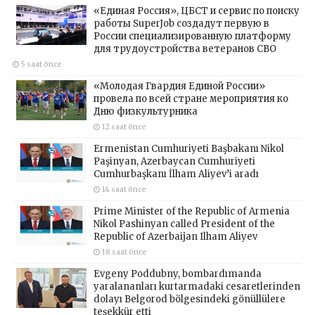
«Единая Россия», ЦБСТ и сервис по поиску
работы SuperJob создадут первую в
России специализированную платформу
для трудоустройства ветеранов СВО
5 saat önce
«Молодая Гвардия Единой России»
провела по всей стране мероприятия ко
Дню физкультурника
12 saat önce
Ermenistan Cumhuriyeti Başbakanı Nikol
Paşinyan, Azerbaycan Cumhuriyeti
Cumhurbaşkanı İlham Aliyev’i aradı
14 saat önce
Prime Minister of the Republic of Armenia
Nikol Pashinyan called President of the
Republic of Azerbaijan Ilham Aliyev
18 saat önce
Evgeny Poddubny, bombardımanda
yaralananları kurtarmadaki cesaretlerinden
dolayı Belgorod bölgesindeki gönüllülere
teşekkür etti