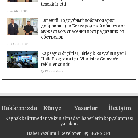
teşekkür etti
14 saat önce
Евгений Поддубный поблагодарил
добровольцев Белгородской области за
мужество в спасении пострадавших от
обстрелов
17 saat önce
Kapsayıcı örgütler, Birleşik Rusya’nın yeni
Halk Programı için Vladislav Golovin’e
teklifler sundu
19 saat önce
Hakkımızda
Künye
Yazarlar
İletişim
Kaynak belirtmeden ve izin almadan haberlerin kopyalanması
yasaktır.
Haber Yazılımı
| Developer By;
BEYNSOFT