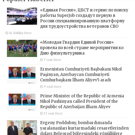
«Единая Россия», ЦБСТ и сервис по поиску
работы SuperJob создадут первую в
России специализированную платформу
для трудоустройства ветеранов СВО
14 dakika önce
«Молодая Гвардия Единой России»
провела по всей стране мероприятия ко
Дню физкультурника
7 saat önce
Ermenistan Cumhuriyeti Başbakanı Nikol
Paşinyan, Azerbaycan Cumhuriyeti
Cumhurbaşkanı İlham Aliyev’i aradı
9 saat önce
Prime Minister of the Republic of Armenia
Nikol Pashinyan called President of the
Republic of Azerbaijan Ilham Aliyev
13 saat önce
Evgeny Poddubny, bombardımanda
yaralananları kurtarmadaki cesaretlerinden
dolayı Belgorod bölgesindeki gönüllülere