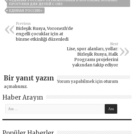
«ЕДИНАЯ РОССИЯ» ОРГАНИЗОВАЛА В ВОРОНЕЖЕ КОННЫЕ
ПРОГУЛКИ ДЛЯ ДЕТЕЙ С ОВЗ
ЕДИНАЯ РОССИЯ»
Previous
Birleşik Rusya, Voronezh’de
engelli çocuklar için at
binme etkinliği düzenledi
Next
Lise, spor alanları, yollar:
Birleşik Rusya, Halk
Programı projelerini
yakından takip ediyor
Bir yanıt yazın
Yorum yapabilmek için
oturum
açmalısınız
.
Haber Arayın
Popüler Haberler