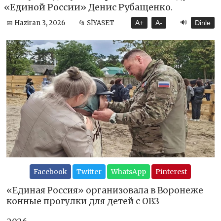
«Единой России» Денис Рубащенко.
🔊
📅 Haziran 3, 2026
📂 SİYASET
A+
A-
Dinle
Facebook
Twitter
WhatsApp
Pinterest
«Единая Россия» организовала в Воронеже
конные прогулки для детей с ОВЗ