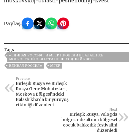
moskovskoj-oblasti-peshehodnyj-kvest
Paylaş:
Tags
«ЕДИНАЯ РОССИЯ» И МГЕР ПРОВЕЛИ В БАЛАШИХЕ
МОСКОВСКОЙ ОБЛАСТИ ПЕШЕХОДНЫЙ КВЕСТ
ЕДИНАЯ РОССИЯ»
МГЕР
Previous
Birleşik Rusya ve Birleşik
Rusya Genç Muhafızları,
Moskova Bölgesi’ndeki
Balashikha’da bir yürüyüş
etkinliği düzenledi
Next
Birleşik Rusya, Vologda
bölgesinde altıncı bölgesel
çocuk balıkçılık festivalini
düzenledi