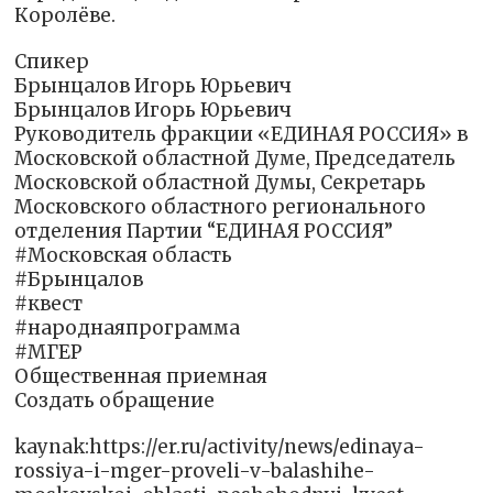
Королёве.
Спикер
Брынцалов Игорь Юрьевич
Брынцалов Игорь Юрьевич
Руководитель фракции «ЕДИНАЯ РОССИЯ» в
Московской областной Думе, Председатель
Московской областной Думы, Секретарь
Московского областного регионального
отделения Партии “ЕДИНАЯ РОССИЯ”
#Московская область
#Брынцалов
#квест
#народнаяпрограмма
#‎МГЕР‬
Общественная приемная
Создать обращение
kaynak:https://er.ru/activity/news/edinaya-
rossiya-i-mger-proveli-v-balashihe-