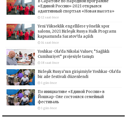
В Саратове по Народной программе
«Единой России»-2021 открылся
адаптивный спортзал «Новая высота»
12 saat önce
Yeni Yükseklik engellilere yönelik spor
salonu, 2021 Birleşik Rusya Halk Programı
kapsamında Saratov’da açıldı
14 saat önce
Yoshkar-Ola’da Nikolai Valuev, “Sağlıklı
Cumhuriyet” projesiyle tanıştı
18 saat önce
Birleşik Rusya’nın girişimiyle Yoshkar-Ola’da
bir aile festivali düzenlendi
1 gün önce
По инициативе «Единой России» в
Йошкар-Оле состоялся семейный
фестиваль
1 gün önce