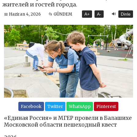
жителей и гостей города.
🔊
📅 Haziran 4, 2026
📂 GÜNDEM
A+
A-
Dinle
Facebook
Twitter
WhatsApp
Pinterest
«Единая Россия» и МГЕР провели в Балашихе
Московской области пешеходный квест