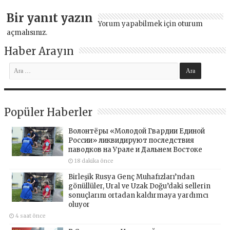
Bir yanıt yazın
Yorum yapabilmek için
oturum
açmalısınız
.
Haber Arayın
Popüler Haberler
Волонтёры «Молодой Гвардии Единой
России» ликвидируют последствия
паводков на Урале и Дальнем Востоке
18 dakika önce
Birleşik Rusya Genç Muhafızları’ndan
gönüllüler, Ural ve Uzak Doğu’daki sellerin
sonuçlarını ortadan kaldırmaya yardımcı
oluyor
4 saat önce