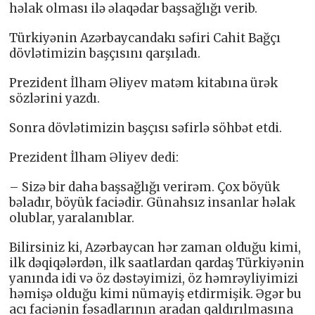
həlak olması ilə əlaqədar başsağlığı verib.
Türkiyənin Azərbaycandakı səfiri Cahit Bağçı
dövlətimizin başçısını qarşıladı.
Prezident İlham Əliyev matəm kitabına ürək
sözlərini yazdı.
Sonra dövlətimizin başçısı səfirlə söhbət etdi.
Prezident İlham Əliyev dedi:
– Sizə bir daha başsağlığı verirəm. Çox böyük
bəladır, böyük faciədir. Günahsız insanlar həlak
olublar, yaralanıblar.
Bilirsiniz ki, Azərbaycan hər zaman olduğu kimi,
ilk dəqiqələrdən, ilk saatlardan qardaş Türkiyənin
yanında idi və öz dəstəyimizi, öz həmrəyliyimizi
həmişə olduğu kimi nümayiş etdirmişik. Əgər bu
acı faciənin fəsadlarının aradan qaldırılmasına