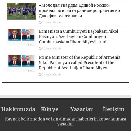
«Молодая Гвардия Единой России»
провела по всей стране мероприятия ко
Дню физкультурника
13 saat önce
Ermenistan Cumhuriyeti Başbakanı Nikol
Paşinyan, Azerbaycan Cumhuriyeti
Cumhurbaşkanı İlham Aliyev’i aradı
15 saat önce
Prime Minister of the Republic of Armenia
Nikol Pashinyan called President of the
Republic of Azerbaijan Ilham Aliyev
19 saat önce
Hakkımızda
Künye
Yazarlar
İletişim
Kaynak belirtmeden ve izin almadan haberlerin kopyalanması
yasaktır.