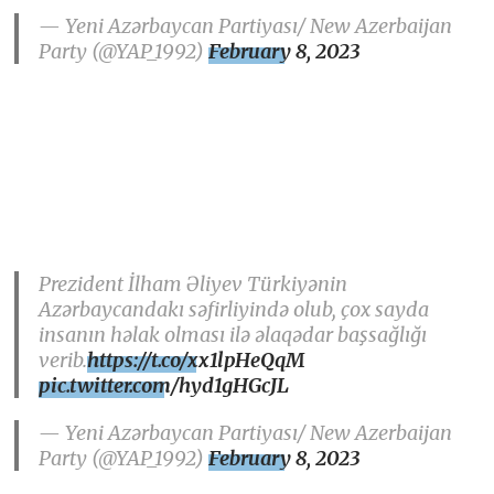
— Yeni Azərbaycan Partiyası/ New Azerbaijan
Party (@YAP_1992)
February 8, 2023
Prezident İlham Əliyev Türkiyənin
Azərbaycandakı səfirliyində olub, çox sayda
insanın həlak olması ilə əlaqədar başsağlığı
verib.
https://t.co/xx1lpHeQqM
pic.twitter.com/hyd1gHGcJL
— Yeni Azərbaycan Partiyası/ New Azerbaijan
Party (@YAP_1992)
February 8, 2023