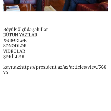
Böyük ölçüdə şəkillər
BÜTÜN YAZILAR
XƏBƏRLƏR
SƏNƏDLƏR
VİDEOLAR
ŞƏKİLLƏR
kaynak:https://president.az/az/articles/view/588
76