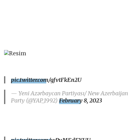
pic.twitter.com/gfvtFkEn2U
— Yeni Azərbaycan Partiyası/ New Azerbaijan
Party (@YAP_1992)
February 8, 2023