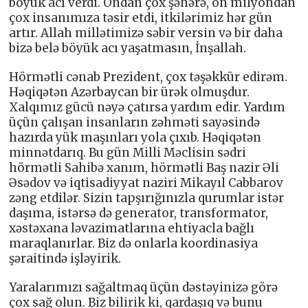
böyük acı verdi. Ondan çox şəhərə, on milyondan
çox insanımıza təsir etdi, itkilərimiz hər gün
artır. Allah millətimizə səbir versin və bir daha
bizə belə böyük acı yaşatmasın, İnşallah.
Hörmətli cənab Prezident, çox təşəkkür edirəm.
Həqiqətən Azərbaycan bir ürək olmuşdur.
Xalqımız gücü nəyə çatırsa yardım edir. Yardım
üçün çalışan insanların zəhməti sayəsində
hazırda yük maşınları yola çıxıb. Həqiqətən
minnətdarıq. Bu gün Milli Məclisin sədri
hörmətli Sahibə xanım, hörmətli Baş nazir Əli
Əsədov və iqtisadiyyat naziri Mikayıl Cabbarov
zəng etdilər. Sizin tapşırığınızla qurumlar istər
daşıma, istərsə də generator, transformator,
xəstəxana ləvazimatlarına ehtiyacla bağlı
maraqlanırlar. Biz də onlarla koordinasiya
şəraitində işləyirik.
Yaralarımızı sağaltmaq üçün dəstəyinizə görə
çox sağ olun. Biz bilirik ki, qardaşıq və bunu