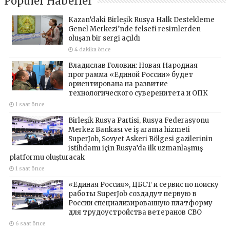
Popüler Haberler
Kazan’daki Birleşik Rusya Halk Destekleme
Genel Merkezi’nde felsefi resimlerden
oluşan bir sergi açıldı
4 dakika önce
Владислав Головин: Новая Народная
программа «Единой России» будет
ориентирована на развитие
технологического суверенитета и ОПК
1 saat önce
Birleşik Rusya Partisi, Rusya Federasyonu
Merkez Bankası ve iş arama hizmeti
SuperJob, Sovyet Askeri Bölgesi gazilerinin
istihdamı için Rusya’da ilk uzmanlaşmış
platformu oluşturacak
1 saat önce
«Единая Россия», ЦБСТ и сервис по поиску
работы SuperJob создадут первую в
России специализированную платформу
для трудоустройства ветеранов СВО
6 saat önce