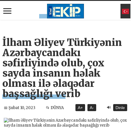
İlham Əliyev Türkiyənin
Azərbaycandakı
səfirliyində olub, çox
sayda insanın həlak
olması ilə əlaqədar
başsağlığı verib
🔊
📅 Şubat 10, 2023
📂 DÜNYA
A+
A-
Dinle