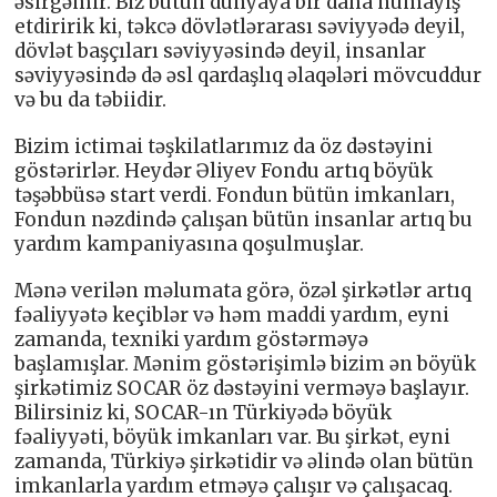
əsirgəmir. Biz bütün dünyaya bir daha nümayiş
etdiririk ki, təkcə dövlətlərarası səviyyədə deyil,
dövlət başçıları səviyyəsində deyil, insanlar
səviyyəsində də əsl qardaşlıq əlaqələri mövcuddur
və bu da təbiidir.
Bizim ictimai təşkilatlarımız da öz dəstəyini
göstərirlər. Heydər Əliyev Fondu artıq böyük
təşəbbüsə start verdi. Fondun bütün imkanları,
Fondun nəzdində çalışan bütün insanlar artıq bu
yardım kampaniyasına qoşulmuşlar.
Mənə verilən məlumata görə, özəl şirkətlər artıq
fəaliyyətə keçiblər və həm maddi yardım, eyni
zamanda, texniki yardım göstərməyə
başlamışlar. Mənim göstərişimlə bizim ən böyük
şirkətimiz SOCAR öz dəstəyini verməyə başlayır.
Bilirsiniz ki, SOCAR-ın Türkiyədə böyük
fəaliyyəti, böyük imkanları var. Bu şirkət, eyni
zamanda, Türkiyə şirkətidir və əlində olan bütün
imkanlarla yardım etməyə çalışır və çalışacaq.