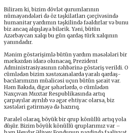
Bilirəm ki, bizim dövlət qurumlarının
nümayəndələri də öz təşkilatları çərçivəsində
humanitar yardımın təşkilində fəaldırlar və bunu
biz ancaq alqışlaya bilərik. Yəni, bütün
Azərbaycan xalqı bu gün qardaş türk xalqının
yanındadır.
Mənim göstərişimlə bütün yardım məsələləri bir
mərkəzdən idarə olunacaq, Prezident
Administrasiyasının rəhbərinə göstəriş verildi. O
cümlədən bizim xəstəxanalarda yaralı qardaş-
bacılarımızın müalicəsi uçun bütün şərait var.
Həm Bakıda, digər şəhərlərdə, o cümlədən
Naxçıvan Muxtar Respublikasında artıq
çarpayılar ayrılıb və əgər ehtiyac olarsa, biz
xəstələri gətirməyə də hazırıq.
Paralel olaraq, böyük bir qrup könüllü artıq yola
düşür. Bizim böyük könüllü qruplarımız var –
həm Heydər Əliyev Fondunun nəzdində fəaliyyət