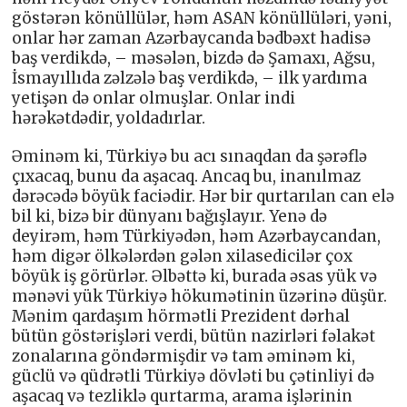
göstərən könüllülər, həm ASAN könüllüləri, yəni,
onlar hər zaman Azərbaycanda bədbəxt hadisə
baş verdikdə, – məsələn, bizdə də Şamaxı, Ağsu,
İsmayıllıda zəlzələ baş verdikdə, – ilk yardıma
yetişən də onlar olmuşlar. Onlar indi
hərəkətdədir, yoldadırlar.
Əminəm ki, Türkiyə bu acı sınaqdan da şərəflə
çıxacaq, bunu da aşacaq. Ancaq bu, inanılmaz
dərəcədə böyük faciədir. Hər bir qurtarılan can elə
bil ki, bizə bir dünyanı bağışlayır. Yenə də
deyirəm, həm Türkiyədən, həm Azərbaycandan,
həm digər ölkələrdən gələn xilasedicilər çox
böyük iş görürlər. Əlbəttə ki, burada əsas yük və
mənəvi yük Türkiyə hökumətinin üzərinə düşür.
Mənim qardaşım hörmətli Prezident dərhal
bütün göstərişləri verdi, bütün nazirləri fəlakət
zonalarına göndərmişdir və tam əminəm ki,
güclü və qüdrətli Türkiyə dövləti bu çətinliyi də
aşacaq və tezliklə qurtarma, arama işlərinin