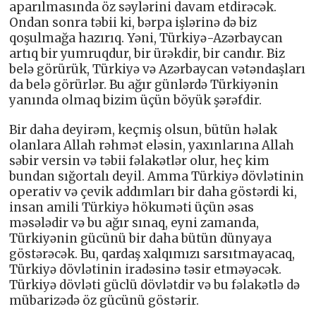
aparılmasında öz səylərini davam etdirəcək.
Ondan sonra təbii ki, bərpa işlərinə də biz
qoşulmağa hazırıq. Yəni, Türkiyə-Azərbaycan
artıq bir yumruqdur, bir ürəkdir, bir candır. Biz
belə görürük, Türkiyə və Azərbaycan vətəndaşları
da belə görürlər. Bu ağır günlərdə Türkiyənin
yanında olmaq bizim üçün böyük şərəfdir.
Bir daha deyirəm, keçmiş olsun, bütün həlak
olanlara Allah rəhmət eləsin, yaxınlarına Allah
səbir versin və təbii fəlakətlər olur, heç kim
bundan sığortalı deyil. Amma Türkiyə dövlətinin
operativ və çevik addımları bir daha göstərdi ki,
insan amili Türkiyə hökuməti üçün əsas
məsələdir və bu ağır sınaq, eyni zamanda,
Türkiyənin gücünü bir daha bütün dünyaya
göstərəcək. Bu, qardaş xalqımızı sarsıtmayacaq,
Türkiyə dövlətinin iradəsinə təsir etməyəcək.
Türkiyə dövləti güclü dövlətdir və bu fəlakətlə də
mübarizədə öz gücünü göstərir.