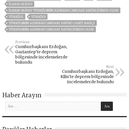
İLHAM ƏLIYEV
İLHAM ƏLIYEV TÜRKIYƏNIN AZƏRBAYCANDAKI SƏFIRLIYINDƏ OLUB
TÜRKİYE
TÜRKIYƏ
TÜRKIYƏNIN AZƏRBAYCANDAKI SƏFIRI CAHIT BAĞÇI
TÜRKIYƏNIN AZƏRBAYCANDAKI SƏFIRLIYINDƏ OLUB
Previous
Cumhurbaşkanı Erdoğan,
Gaziantep’te deprem
bölgesinde incelemelerde
bulundu
Next
Cumhurbaşkanı Erdoğan,
Kilis’te deprem bölgesinde
incelemelerde bulundu
Haber Arayın