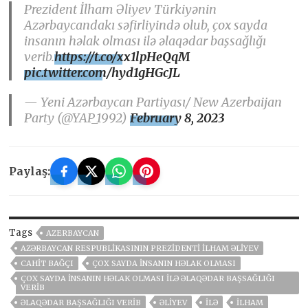
Prezident İlham Əliyev Türkiyənin
Azərbaycandakı səfirliyində olub, çox sayda
insanın həlak olması ilə əlaqədar başsağlığı
verib.
https://t.co/xx1lpHeQqM
pic.twitter.com/hyd1gHGcJL
— Yeni Azərbaycan Partiyası/ New Azerbaijan
Party (@YAP_1992)
February 8, 2023
Paylaş:
Tags
AZERBAYCAN
AZƏRBAYCAN RESPUBLIKASININ PREZIDENTI İLHAM ƏLIYEV
CAHIT BAĞÇI
ÇOX SAYDA INSANIN HƏLAK OLMASI
ÇOX SAYDA INSANIN HƏLAK OLMASI ILƏ ƏLAQƏDAR BAŞSAĞLIĞI
VERIB
ƏLAQƏDAR BAŞSAĞLIĞI VERIB
ƏLIYEV
ILƏ
İLHAM