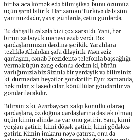
bir balaca kömək edə bilmişiksə, bunu özümüz
üçün şərəf bilirik. Hər zaman Türkiyə də bizim
yanımızdadır, yaxşı günlərdə, çətin günlərdə.
Bu dəhşətli zəlzələ bizi çox sarsıtdı. Yəni, hər
birimizə böyük mənəvi əzab verdi. Biz
qardaşlarımızın dərdinə şərikik. Yaralılara
tezliklə Allahdan şəfa diləyirik. Mən əziz
qardaşım, cənab Prezidentə telefonla başsağlığı
vermək üçün zəng edəndə dedim ki, bütün
varlığımızla biz Sizinlə bir yerdəyik və bilirsiniz
ki, durmadan heyətlər göndərilir. Eyni zamanda,
həkimlər, xilasedicilər, könüllülər göndərilir və
göndəriləcəkdir.
Bilirsiniz ki, Azərbaycan xalqı könüllü olaraq
qardaşlara, öz doğma qardaşlarına dəstək olmaq
üçün kimin əlində nə var onu gətirir. Yəni, kimi
yorğan gətirir, kimi döşək gətirir, kimi gödəkcə
gətirir. Kimin imkanı nəyə çatırsa, onu da