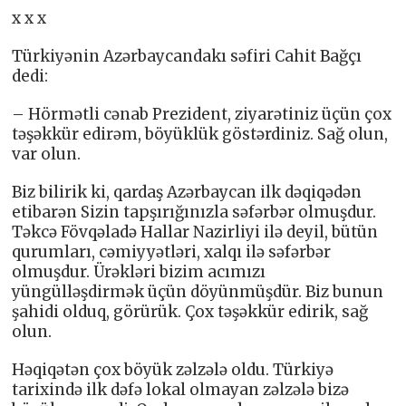
x x x
Türkiyənin Azərbaycandakı səfiri Cahit Bağçı
dedi:
– Hörmətli cənab Prezident, ziyarətiniz üçün çox
təşəkkür edirəm, böyüklük göstərdiniz. Sağ olun,
var olun.
Biz bilirik ki, qardaş Azərbaycan ilk dəqiqədən
etibarən Sizin tapşırığınızla səfərbər olmuşdur.
Təkcə Fövqəladə Hallar Nazirliyi ilə deyil, bütün
qurumları, cəmiyyətləri, xalqı ilə səfərbər
olmuşdur. Ürəkləri bizim acımızı
yüngülləşdirmək üçün döyünmüşdür. Biz bunun
şahidi olduq, görürük. Çox təşəkkür edirik, sağ
olun.
Həqiqətən çox böyük zəlzələ oldu. Türkiyə
tarixində ilk dəfə lokal olmayan zəlzələ bizə