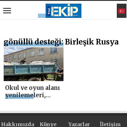
gönüllü desteği: Birleşik Rusya
Okul ve oyun alanı
yenilemeleri,
gönüllü desteği:
Birleşik Rusya,
bölgelerdeki
Hakkımızda
sakinlerin
Künye
Yazarlar
İletişim