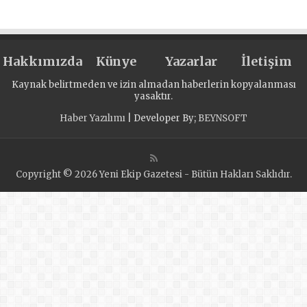
Воронеже
конные прогулки
для детей с ОВЗ
Hakkımızda
Künye
Yazarlar
İletişim
Kaynak belirtmeden ve izin almadan haberlerin kopyalanması
yasaktır.
Haber Yazılımı
| Developer By;
BEYNSOFT
Copyright © 2026 Yeni Ekip Gazetesi - Bütün Hakları Saklıdır.