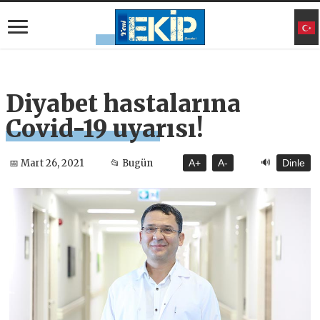
Diyabet hastalarına
Covid-19 uyarısı!
🔊
📅 Mart 26, 2021
📂 Bugün
A+
A-
Dinle