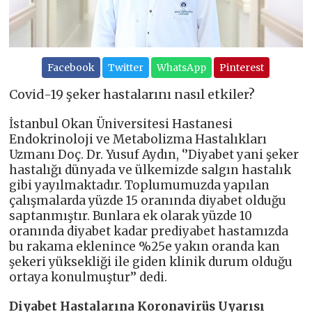
Facebook
Twitter
WhatsApp
Pinterest
Covid-19 şeker hastalarını nasıl etkiler?
İstanbul Okan Üniversitesi Hastanesi
Endokrinoloji ve Metabolizma Hastalıkları
Uzmanı Doç. Dr. Yusuf Aydın, ‘’Diyabet yani şeker
hastalığı dünyada ve ülkemizde salgın hastalık
gibi yayılmaktadır. Toplumumuzda yapılan
çalışmalarda yüzde 15 oranında diyabet olduğu
saptanmıştır. Bunlara ek olarak yüzde 10
oranında diyabet kadar prediyabet hastamızda
bu rakama eklenince %25e yakın oranda kan
şekeri yüksekliği ile giden klinik durum olduğu
ortaya konulmuştur’’ dedi.
Diyabet Hastalarına Koronavirüs Uyarısı