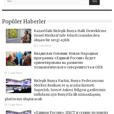
Popüler Haberler
Kazan’daki Birleşik Rusya Halk Destekleme
Genel Merkezi’nde felsefi resimlerden
oluşan bir sergi açıldı
1 saat önce
Владислав Головин: Новая Народная
программа «Единой России» будет
ориентирована на развитие
технологического суверенитета и ОПК
3 saat önce
Birleşik Rusya Partisi, Rusya Federasyonu
Merkez Bankası ve iş arama hizmeti
SuperJob, Sovyet Askeri Bölgesi gazilerinin
istihdamı için Rusya’da ilk uzmanlaşmış
platformu oluşturacak
3 saat önce
«Единая Россия», ЦБСТ и сервис по поиску