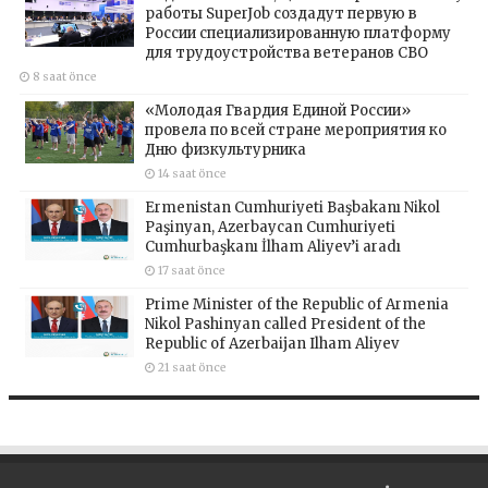
работы SuperJob создадут первую в
России специализированную платформу
для трудоустройства ветеранов СВО
8 saat önce
«Молодая Гвардия Единой России»
провела по всей стране мероприятия ко
Дню физкультурника
14 saat önce
Ermenistan Cumhuriyeti Başbakanı Nikol
Paşinyan, Azerbaycan Cumhuriyeti
Cumhurbaşkanı İlham Aliyev’i aradı
17 saat önce
Prime Minister of the Republic of Armenia
Nikol Pashinyan called President of the
Republic of Azerbaijan Ilham Aliyev
21 saat önce